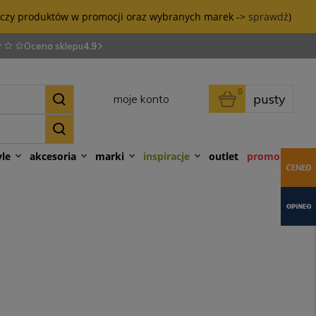
tyczy produktów w promocji oraz wybranych marek ->
sprawdź
)
Ocena sklepu
4.9
0
pusty
moje konto
yle
akcesoria
marki
inspiracje
outlet
promocje