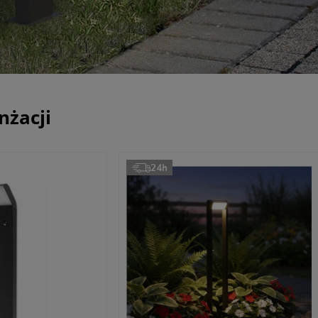
nżacji
24h