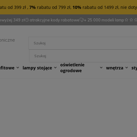
tu od 399 zł ,
7%
rabatu od 799 zł,
10%
rabatu od 1499 zł, nie do
wyżej 349 zł
atrakcyjne kody rabatowe
+ 25 000 modeli lamp
oniczne
oświetlenie
ufitowe
lampy stojące
wnętrza
st
ogrodowe