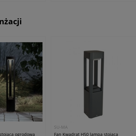
nżacji
SU-MA
stojąca ogrodowa
Fan Kwadrat H50 lampa stojąca