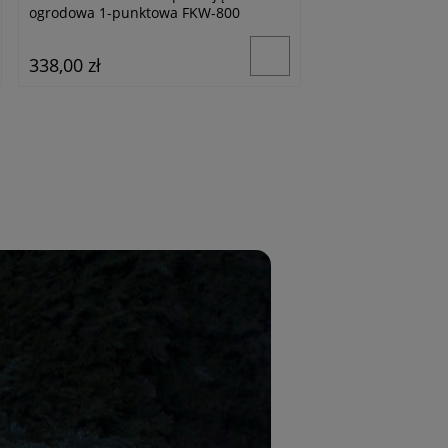
ogrodowa 1-punktowa FKW-800
1xLED/10W czarn
338,00 zł
119,20 zł
149,00