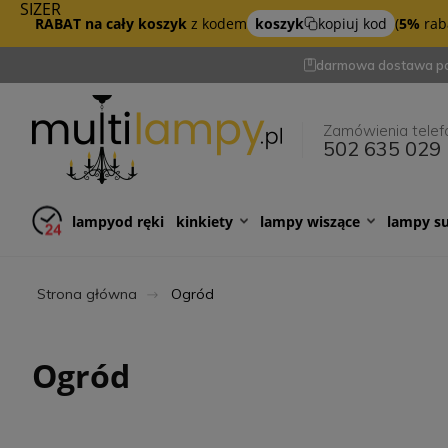
SIZER
RABAT na cały koszyk
z kodem
koszyk
kopiuj kod
(
5%
raba
darmowa dostawa po
Zamówienia telef
502 635 029
lampy
od ręki
kinkiety
lampy wiszące
lampy s
Strona główna
Ogród
Ogród