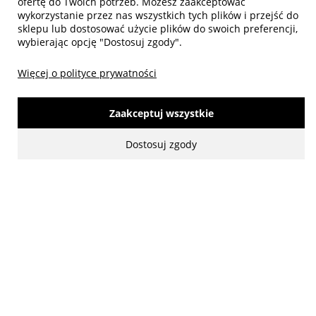
ofertę do Twoich potrzeb. Możesz zaakceptować
wykorzystanie przez nas wszystkich tych plików i przejść do
sklepu lub dostosować użycie plików do swoich preferencji,
wybierając opcję "Dostosuj zgody".
Więcej o polityce prywatności
made with:
by
www.mamezi.pl
Pokaż pełną wersję strony
Zaakceptuj wszystkie
Dostosuj zgody