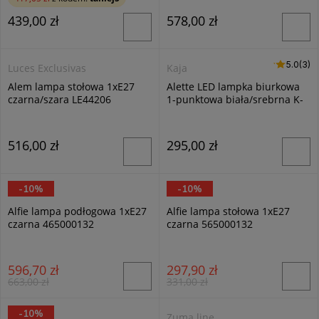
439,00 zł
578,00 zł
5.0 (3)
5.0
(3)
Luces Exclusivas
Kaja
Alem lampa stołowa 1xE27
Alette LED lampka biurkowa
czarna/szara LE44206
1-punktowa biała/srebrna K-
BL-1221
516,00 zł
295,00 zł
-10%
-10%
Trio
Trio
Alfie lampa podłogowa 1xE27
Alfie lampa stołowa 1xE27
czarna 465000132
czarna 565000132
596,70 zł
297,90 zł
663,00 zł
331,00 zł
-10%
Trio
Zuma line