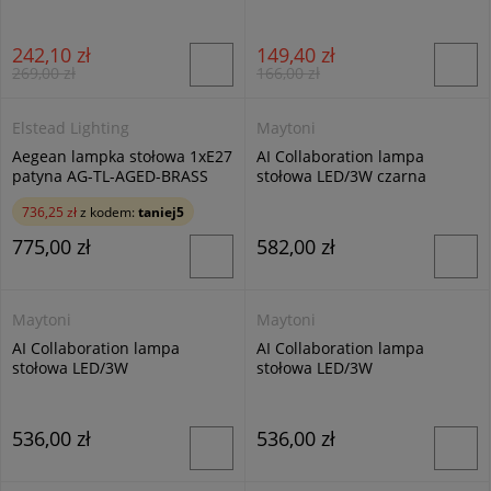
R41041080
R51041080
242,10 zł
149,40 zł
269,00 zł
166,00 zł
Elstead Lighting
Maytoni
Aegean lampka stołowa 1xE27
AI Collaboration lampa
patyna AG-TL-AGED-BRASS
stołowa LED/3W czarna
MOD229TL-L3B3K2
736,25 zł
z kodem:
taniej5
775,00 zł
582,00 zł
Maytoni
Maytoni
AI Collaboration lampa
AI Collaboration lampa
stołowa LED/3W
stołowa LED/3W
przeźroczysta/biały
przeźroczysta/czarny
MOD229TL-L3...
MOD229TL-L3...
536,00 zł
536,00 zł