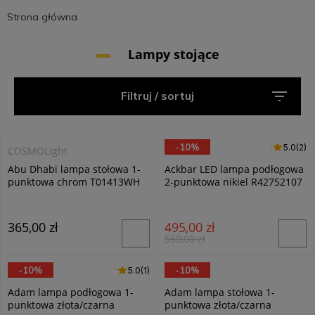
Strona główna
Lampy stojące
Filtruj / sortuj
-10%
5.0 (2)
5.0
(2)
COSMOLight
RL
Abu Dhabi lampa stołowa 1-
Ackbar LED lampa podłogowa
punktowa chrom T01413WH
2-punktowa nikiel R42752107
365,00 zł
495,00 zł
550,00 zł
-10%
-10%
5.0 (1)
5.0
(1)
RL
RL
Adam lampa podłogowa 1-
Adam lampa stołowa 1-
punktowa złota/czarna
punktowa złota/czarna