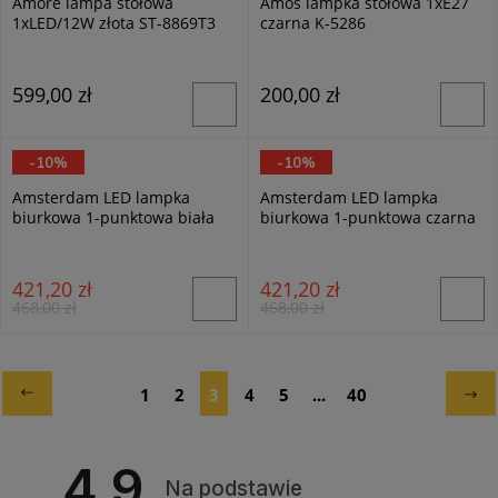
Amore lampa stołowa
Amos lampka stołowa 1xE27
1xLED/12W złota ST-8869T3
czarna K-5286
599,00 zł
200,00 zł
-10%
-10%
Trio
Trio
Amsterdam LED lampka
Amsterdam LED lampka
biurkowa 1-punktowa biała
biurkowa 1-punktowa czarna
527920101
527920102
421,20 zł
421,20 zł
468,00 zł
468,00 zł
1
2
3
4
5
...
40
4.9
Na podstawie