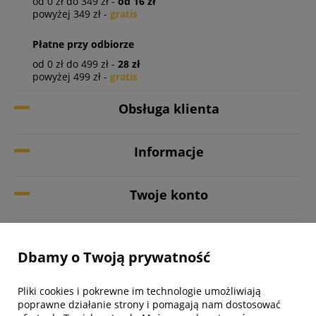
od 0 zł do 349 zł -
od 16 zł
powyżej 349 zł -
gratis
Płatne przy odbiorze
od 0 zł do 499 zł -
28 zł
powyżej 499 zł -
gratis
Obsługa klienta
Informacje
Twoje konto
Biuro obsługi klienta
Dbamy o Twoją prywatność
Pliki cookies i pokrewne im technologie umożliwiają
poprawne działanie strony i pomagają nam dostosować