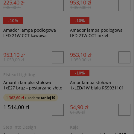
225,40 zł
953,10 zł
245,00 zł
1 059,00 zł
-10%
-10%
Trio
Trio
Amador lampa podłogowa
Amador lampa podłogowa
LED 21W CCT kawowa
LED 21W CCT nikiel
442410165
442410107
953,10 zł
953,10 zł
1 059,00 zł
1 059,00 zł
-10%
Elstead Lighting
RL
Amarilli lampka stołowa
Amor lampa stołowa
1xE27 brąz - postarzane złoto
1xLED/1W biała R55931101
AML-TL-BRONZE-IV
1 362,60 zł
z kodem:
taniej10
1 514,00 zł
54,90 zł
61,00 zł
Step Into Design
Kaja