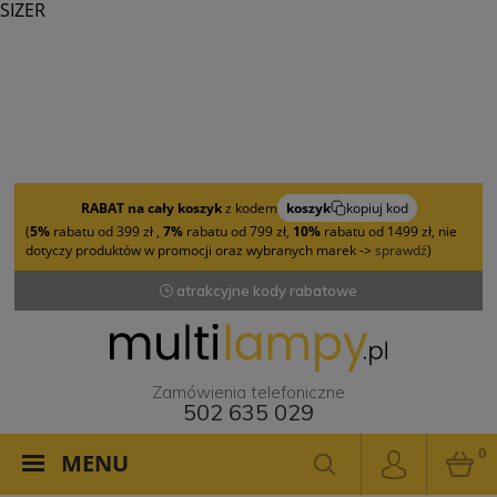
SIZER
RABAT na cały koszyk
z kodem
koszyk
kopiuj kod
(
5%
rabatu od 399 zł ,
7%
rabatu od 799 zł,
10%
rabatu od 1499 zł, nie
dotyczy produktów w promocji oraz wybranych marek ->
sprawdź
)
atrakcyjne kody rabatowe
Zamówienia telefoniczne
502 635 029
0
MENU