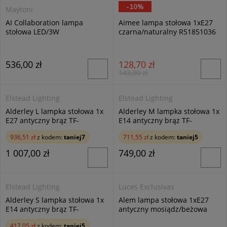
-10%
Maytoni
RL
AI Collaboration lampa
Aimee lampa stołowa 1xE27
stołowa LED/3W
czarna/naturalny R51851036
przeźroczysta/złoty
MOD229TL-L3...
536,00 zł
128,70 zł
143,00 zł
Elstead Lighting
Elstead Lighting
Alderley L lampka stołowa 1x
Alderley M lampka stołowa 1x
E27 antyczny brąz TF-
E14 antyczny brąz TF-
ALDERLEY-TL-L
ALDERLEY-TL-M
936,51 zł
z kodem:
taniej7
711,55 zł
z kodem:
taniej5
1 007,00 zł
749,00 zł
Elstead Lighting
Luces Exclusivas
Alderley S lampka stołowa 1x
Alem lampa stołowa 1xE27
E14 antyczny brąz TF-
antyczny mosiądz/beżowa
ALDERLEY-TL-S
LE44203
417,05 zł
z kodem:
taniej5