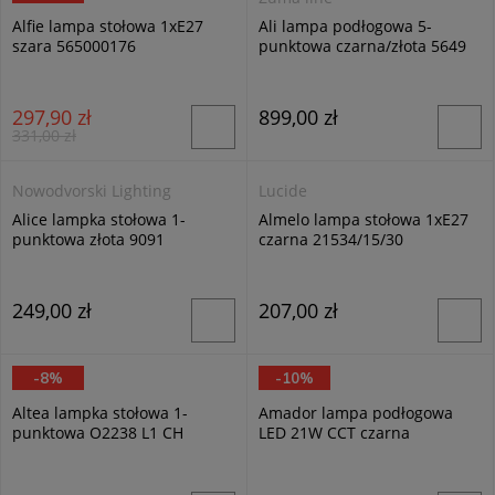
Alfie lampa stołowa 1xE27
Ali lampa podłogowa 5-
szara 565000176
punktowa czarna/złota 5649
297,90 zł
899,00 zł
331,00 zł
Nowodvorski Lighting
Lucide
Alice lampka stołowa 1-
Almelo lampa stołowa 1xE27
punktowa złota 9091
czarna 21534/15/30
249,00 zł
207,00 zł
-8%
-10%
LEMIR
Trio
Altea lampka stołowa 1-
Amador lampa podłogowa
punktowa O2238 L1 CH
LED 21W CCT czarna
442410132