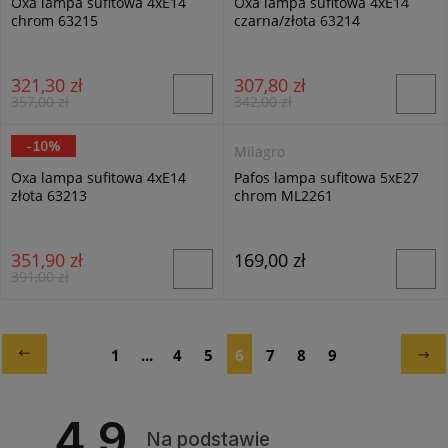
Oxa lampa sufitowa 4xE14
Oxa lampa sufitowa 4xE14
chrom 63215
czarna/złota 63214
321,30 zł
307,80 zł
357,00 zł
342,00 zł
-10%
Alfa
Milagro
Oxa lampa sufitowa 4xE14
Pafos lampa sufitowa 5xE27
złota 63213
chrom ML2261
351,90 zł
169,00 zł
391,00 zł
1
...
4
5
6
7
8
9
4.9
Na podstawie