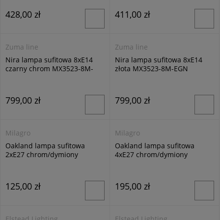
428,00 zł
411,00 zł
Zuma line
Zuma line
Nira lampa sufitowa 8xE14
Nira lampa sufitowa 8xE14
czarny chrom MX3523-8M-
złota MX3523-8M-EGN
EBCN
799,00 zł
799,00 zł
Milagro
Milagro
Oakland lampa sufitowa
Oakland lampa sufitowa
2xE27 chrom/dymiony
4xE27 chrom/dymiony
ML9749
ML9750
125,00 zł
195,00 zł
Elstead Lighting
Elstead Lighting