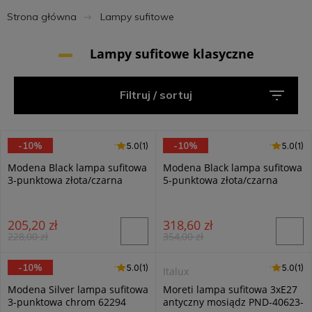
Strona główna
Lampy sufitowe
Lampy sufitowe klasyczne
Filtruj / sortuj
-10%
-10%
5.0 (1)
5.0
(1)
5.0 (1)
5.0
(1)
Alfa
Alfa
Modena Black lampa sufitowa
Modena Black lampa sufitowa
3-punktowa złota/czarna
5-punktowa złota/czarna
62295
63179
205,20 zł
318,60 zł
228,00 zł
354,00 zł
-10%
5.0 (1)
5.0
(1)
5.0 (1)
5.0
(1)
Alfa
Italux
Modena Silver lampa sufitowa
Moreti lampa sufitowa 3xE27
3-punktowa chrom 62294
antyczny mosiądz PND-40623-