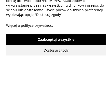
ofertę do Twoich potrzeb. Możesz zaakceptować
wykorzystanie przez nas wszystkich tych plików i przejść do
sklepu lub dostosować użycie plików do swoich preferencji,
wybierając opcję "Dostosuj zgody".
Więcej o polityce prywatności
made with:
by
www.mamezi.pl
Pokaż pełną wersję strony
Zaakceptuj wszystkie
Dostosuj zgody