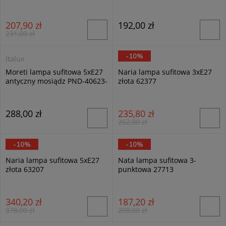
3-AB
207,90 zł
192,00 zł
231,00 zł
-10%
Italux
Alfa
Moreti lampa sufitowa 5xE27
Naria lampa sufitowa 3xE27
antyczny mosiądz PND-40623-
złota 62377
5-AB
288,00 zł
235,80 zł
262,00 zł
-10%
-10%
Alfa
Alfa
Naria lampa sufitowa 5xE27
Nata lampa sufitowa 3-
złota 63207
punktowa 27713
340,20 zł
187,20 zł
378,00 zł
208,00 zł