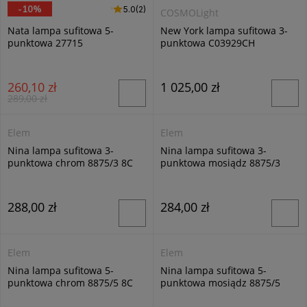
-10%
5.0 (2)
5.0
(2)
Alfa
COSMOLight
Nata lampa sufitowa 5-
New York lampa sufitowa 3-
punktowa 27715
punktowa C03929CH
260,10 zł
1 025,00 zł
289,00 zł
Elem
Elem
Nina lampa sufitowa 3-
Nina lampa sufitowa 3-
punktowa chrom 8875/3 8C
punktowa mosiądz 8875/3
21QG
288,00 zł
284,00 zł
Elem
Elem
Nina lampa sufitowa 5-
Nina lampa sufitowa 5-
punktowa chrom 8875/5 8C
punktowa mosiądz 8875/5
21QG