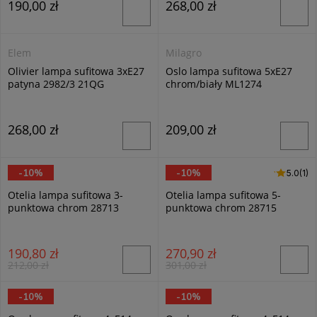
190,00 zł
268,00 zł
Elem
Milagro
Olivier lampa sufitowa 3xE27
Oslo lampa sufitowa 5xE27
patyna 2982/3 21QG
chrom/biały ML1274
268,00 zł
209,00 zł
-10%
-10%
5.0 (1)
5.0
(1)
Alfa
Alfa
Otelia lampa sufitowa 3-
Otelia lampa sufitowa 5-
punktowa chrom 28713
punktowa chrom 28715
190,80 zł
270,90 zł
212,00 zł
301,00 zł
-10%
-10%
Alfa
Alfa