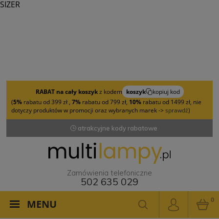
SIZER
RABAT na cały koszyk
z kodem
koszyk
kopiuj kod
(
5%
rabatu od 399 zł ,
7%
rabatu od 799 zł,
10%
rabatu od 1499 zł, nie
dotyczy produktów w promocji oraz wybranych marek ->
sprawdź
)
atrakcyjne kody rabatowe
Zamówienia telefoniczne
502 635 029
0
MENU