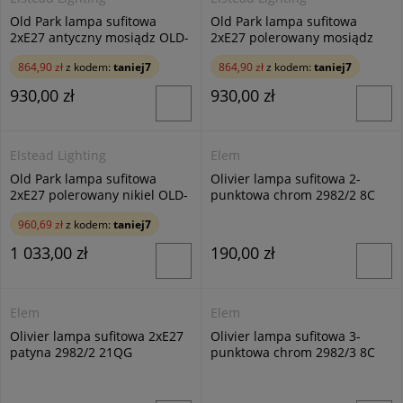
Old Park lampa sufitowa
Old Park lampa sufitowa
2xE27 antyczny mosiądz OLD-
2xE27 polerowany mosiądz
PARK-AB
OLD-PARK-PB
864,90 zł
z kodem:
taniej7
864,90 zł
z kodem:
taniej7
930,00 zł
930,00 zł
Elstead Lighting
Elem
Old Park lampa sufitowa
Olivier lampa sufitowa 2-
2xE27 polerowany nikiel OLD-
punktowa chrom 2982/2 8C
PARK-PN
960,69 zł
z kodem:
taniej7
1 033,00 zł
190,00 zł
Elem
Elem
Olivier lampa sufitowa 2xE27
Olivier lampa sufitowa 3-
patyna 2982/2 21QG
punktowa chrom 2982/3 8C