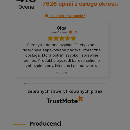
7626
opinii
z całego okresu
Ocena
Jak zbieramy opinie?
Olga
zweryfikowano
Przesyłka dotarła szybko. Estetyczna i
doskonale zapakowana paczka.Użyteczna
obsługa, która potrafi szybko i sprawnie
pomóc. Produkt przyszedł bardzo solidnie
zabezpieczony. Na czas i ale paczka w
idealnym stanie, czyli podsumowując,
wczoraj
polecam.
zebranych i zweryfikowanych przez
Producenci