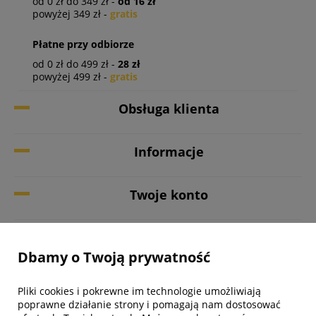
od 0 zł do 349 zł -
od 16 zł
powyżej 349 zł -
gratis
Płatne przy odbiorze
od 0 zł do 499 zł -
28 zł
powyżej 499 zł -
gratis
Obsługa klienta
Informacje
Twoje konto
Biuro obsługi klienta
Dbamy o Twoją prywatność
Pliki cookies i pokrewne im technologie umożliwiają
poprawne działanie strony i pomagają nam dostosować