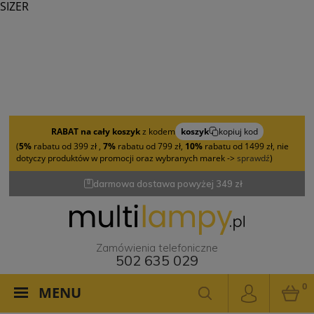
SIZER
RABAT na cały koszyk
z kodem
koszyk
kopiuj kod
(
5%
rabatu od 399 zł ,
7%
rabatu od 799 zł,
10%
rabatu od 1499 zł, nie
dotyczy produktów w promocji oraz wybranych marek ->
sprawdź
)
darmowa dostawa powyżej 349 zł
Zamówienia telefoniczne
502 635 029
0
MENU