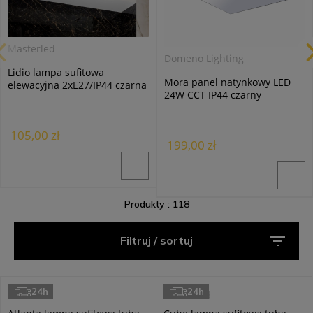
Masterled
Domeno Lighting
Lidio lampa sufitowa
Mora panel natynkowy LED
elewacyjna 2xE27/IP44 czarna
24W CCT IP44 czarny
105,00 zł
199,00 zł
Produkty : 118
Filtruj / sortuj
24h
24h
Goldlux
Masterled