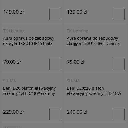
149,00 zł
139,00 zł
TK Lighting
TK Lighting
Aura oprawa do zabudowy
Aura oprawa do zabudowy
okrągła 1xGU10 IP65 biała
okrągła 1xGU10 IP65 czarna
10572
10571
79,00 zł
79,00 zł
SU-MA
SU-MA
Beni D20 plafon elewacyjny
Beni D20x20 plafon
ścienny 1xLED/18W ciemny
elewacyjny ścienny LED 18W
popiel BN-OK200
CCT ciemny popiel
229,00 zł
249,00 zł