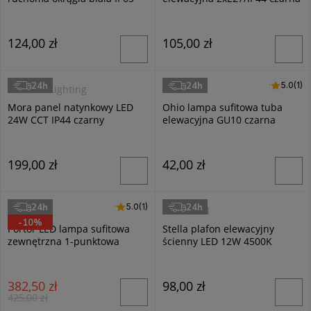
124,00 zł
105,00 zł
24h
24h
5.0 (1)
5.0
(1)
Domeno Lighting
Goldlux
Mora panel natynkowy LED
Ohio lampa sufitowa tuba
24W CCT IP44 czarny
elewacyjna GU10 czarna
199,00 zł
42,00 zł
24h
24h
5.0 (1)
5.0
(1)
Trio
Masterled
-10%
Portor LED lampa sufitowa
Stella plafon elewacyjny
zewnętrzna 1-punktowa
ścienny LED 12W 4500K
antracyt DL142677860
czarny
382,50 zł
98,00 zł
425,00 zł