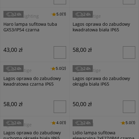
24h
24h
5.0 (1)
5.0
(1)
Domeno Lighting
Light Prestige
Haro lampa sufitowa tuba
Lagos oprawa do zabudowy
GX53/IP54 czarna
kwadratowa biała IP65
43,00 zł
58,00 zł
24h
24h
5.0 (2)
5.0
(2)
Light Prestige
Light Prestige
Lagos oprawa do zabudowy
Lagos oprawa do zabudowy
kwadratowa czarna IP65
okrągła biała IP65
58,00 zł
50,00 zł
24h
24h
4.0 (1)
4.0
(1)
5.0 (1)
5.0
(1)
Light Prestige
Masterled
Lagos oprawa do zabudowy
Lidio lampa sufitowa
ruchoma okrągła biała IP65
elewacyjna 2xE27/IP44 czarna