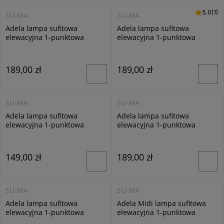
5.0 (1)
5.0
(1)
SU-MA
SU-MA
Adela lampa sufitowa
Adela lampa sufitowa
elewacyjna 1-punktowa
elewacyjna 1-punktowa
aluminium 8003 AL
ciemny popiel 8003 DG
189,00 zł
189,00 zł
SU-MA
SU-MA
Adela lampa sufitowa
Adela lampa sufitowa
elewacyjna 1-punktowa
elewacyjna 1-punktowa
czarna 7003 BL
czarna 8003 BL
149,00 zł
189,00 zł
SU-MA
SU-MA
Adela lampa sufitowa
Adela Midi lampa sufitowa
elewacyjna 1-punktowa
elewacyjna 1-punktowa
kierunkowa 7004 DG
kwadrat M1458 DG