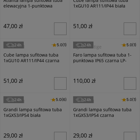
Atlanta lampa sufitowa tuba
Cube lampa sufitowa tuba
elewacyjna 1-punktowa
1xGU10 AR111/IP44 biała
czarna
47,00 zł
51,00 zł
24h
24h
5.0 (1)
5.0
(1)
5.0 (1)
5.0
(1)
Masterled
Light Prestige
Cube lampa sufitowa tuba
Faro lampa sufitowa tuba 1-
1xGU10 AR111/IP44 czarna
punktowa IP65 czarna LP-
6510/1SM BK
51,00 zł
110,00 zł
24h
24h
5.0 (6)
5.0
(6)
5.0 (1)
5.0
(1)
Masterled
Masterled
Grandi lampa sufitowa tuba
Grandi lampa sufitowa tuba
1xGX53/IP54 biała
1xGX53/IP54 czarna
29,00 zł
29,00 zł