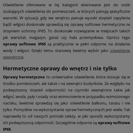
Oświetlenie oferowane w tej kategorii skierowane jest do osób
szukających oświetlenia do pomieszczeń, w których panują specyficzne
warunki. W sytuacji, gdy we wnętrzu panuje wysoki stopień zapylenia
bądź wilgoci doskonale sprawdzą się oprawy sufitowe hermetyczne ze
stopniem ochrony IP65. To doskonałe rozwiązanie w miejscach takich
jak warsztat, magazyn, garaż czy hala przemysłowa. Oprócz tego
oprawy sufitowe IP65
są praktycznie w pełni odporne na działanie
wody i wilgoci. Dzięki temu stanowią świetny wybór jako
oświetlenie
zewnętrzne
.
Hermetyczne oprawy do wnętrz i nie tylko
Oprawy hermetyczne
to uniwersalne oświetlenie, które stosuje się w
środku pomieszczeń, ale także i na zewnątrz budynków. Ze względu na
podwyższony stopień odporności na czynniki zewnętrzne takie jak
wilgoć, woda, pyły i osady oraz wzmocnienie w przypadku wzmożonego
nacisku, świetnie sprawdzą się jako oświetlenie balkonu, tarasu i nie
tylko. Pomysłów na wykorzystanie opraw hermetycznych jest wiele. Tak
naprawdę to od naszych potrzeb zależy, w jaki sposób wykorzystamy
ich podwyższoną odporność. Szczególnie odporne są
oprawy sufitowe
IP65
.