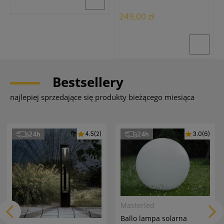
249,00 zł
Bestsellery
najlepiej sprzedające się produkty bieżącego miesiąca
24h
24h
4.5
(2)
3.0
(6)
Masterled
Ballo lampa solarna