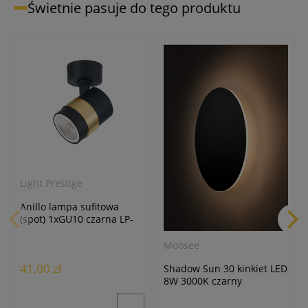
Świetnie pasuje do tego produktu
Light Prestige
Anillo lampa sufitowa
(spot) 1xGU10 czarna LP-
770/1W BK
Moosee
41,00 zł
Shadow Sun 30 kinkiet LED
8W 3000K czarny
MSE1501100497