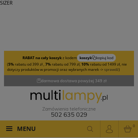
SIZER
RABAT na cały koszyk
z kodem
koszyk
kopiuj kod
(
5%
rabatu od 399 zł ,
7%
rabatu od 799 zł,
10%
rabatu od 1499 zł, nie
dotyczy produktów w promocji oraz wybranych marek ->
sprawdź
)
darmowa dostawa powyżej 349 zł
Zamówienia telefoniczne
502 635 029
0
MENU