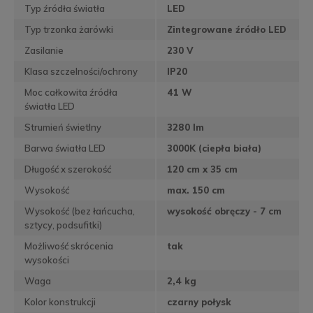
Typ źródła światła
LED
Typ trzonka żarówki
Zintegrowane źródło LED
Zasilanie
230 V
Klasa szczelności/ochrony
IP20
Moc całkowita źródła
41 W
światła LED
Strumień świetlny
3280 lm
Barwa światła LED
3000K (ciepła biała)
Długość x szerokość
120 cm x 35 cm
Wysokość
max. 150 cm
Wysokość (bez łańcucha,
wysokość obręczy - 7 cm
sztycy, podsufitki)
Możliwość skrócenia
tak
wysokości
Waga
2,4 kg
Kolor konstrukcji
czarny połysk