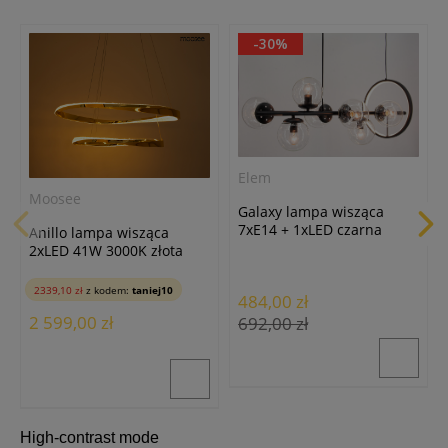
-30%
Elem
Moosee
Galaxy lampa wisząca
7xE14 + 1xLED czarna
Anillo lampa wisząca
DRS3510/7 BL
2xLED 41W 3000K złota
MSE1501100599
2339,10 zł
z kodem:
taniej10
484,00 zł
2 599,00 zł
692,00 zł
High-contrast mode