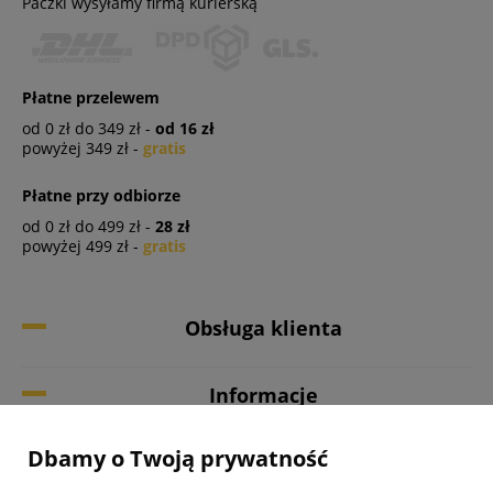
Paczki wysyłamy firmą kurierską
Płatne przelewem
od 0 zł do 349 zł -
od 16 zł
powyżej 349 zł -
gratis
Płatne przy odbiorze
od 0 zł do 499 zł -
28 zł
powyżej 499 zł -
gratis
Obsługa klienta
Informacje
Dbamy o Twoją prywatność
Twoje konto