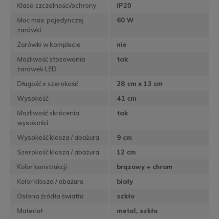
Klasa szczelności/ochrony
IP20
Moc max. pojedynczej
60 W
żarówki
Żarówki w komplecie
nie
Możliwość stosowania
tak
żarówek LED
Długość x szerokość
28 cm x 13 cm
Wysokość
41 cm
Możliwość skrócenia
tak
wysokości
Wysokość klosza / abażura
9 cm
Szerokość klosza / abażura
12 cm
Kolor konstrukcji
brązowy + chrom
Kolor klosza / abażura
biały
Osłona źródła światła
szkło
Materiał
metal, szkło