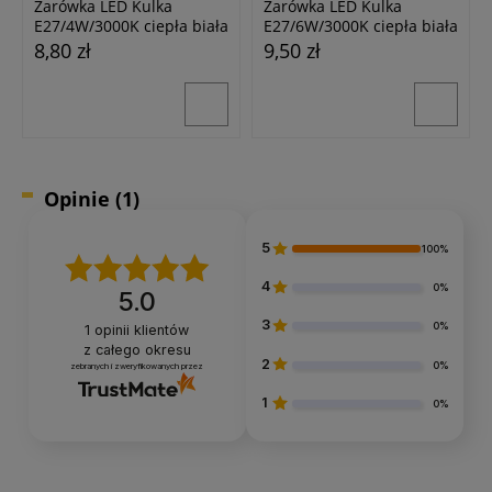
Żarówka LED Kulka
Żarówka LED Kulka
E27/4W/3000K ciepła biała
E27/6W/3000K ciepła biała
8,80 zł
9,50 zł
24h
24h
Opinie
(1)
5
100%
4
0%
5.0
3
0%
1
opinii klientów
z całego okresu
2
0%
zebranych i zweryfikowanych przez
Masterled
Spectrum
Żarówka LED GLS clear
1
0%
Żarówka LED Kulka
E27/6W/2700K ciepła biała
E27/8W/3000K ciepła biała
9,90 zł
10,50 zł