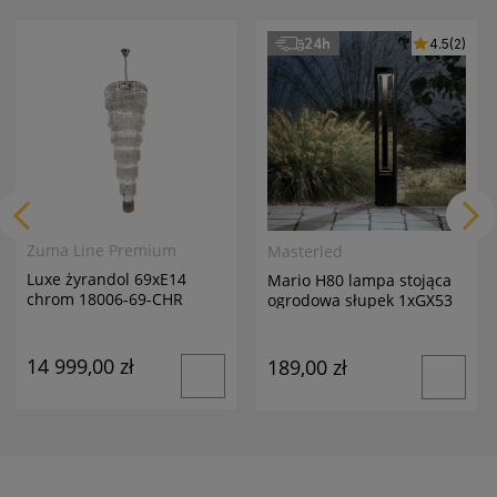
24h
4.5
(2)
Zuma Line Premium
Masterled
Luxe żyrandol 69xE14
Mario H80 lampa stojąca
chrom 18006-69-CHR
ogrodowa słupek 1xGX53
antracyt
14 999,00 zł
189,00 zł