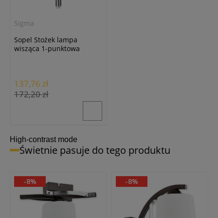
Sigma
Sopel Stożek lampa
wisząca 1-punktowa
srebrna 33153
137,76 zł
172,20 zł
High-contrast mode
Świetnie pasuje do tego produktu
-8%
-8%