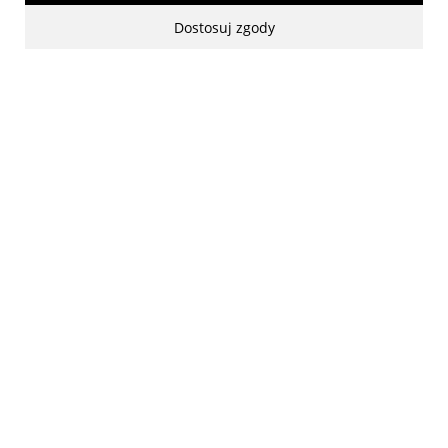
Dostosuj zgody
made with:
by
www.mamezi.pl
Pokaż pełną wersję strony