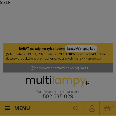
SIZER
RABAT na cały koszyk
z kodem
koszyk
kopiuj kod
(
5%
rabatu od 399 zł ,
7%
rabatu od 799 zł,
10%
rabatu od 1499 zł, nie
dotyczy produktów w promocji oraz wybranych marek ->
sprawdź
)
darmowa dostawa powyżej 349 zł
Zamówienia telefoniczne
502 635 029
0
MENU