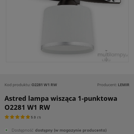
Kod produktu:
O2281 W1 RW
Producent:
LEMIR
Astred lampa wisząca 1-punktowa
O2281 W1 RW
5.0
(
1
)
Dostępność
dostępny (w magazynie producenta)