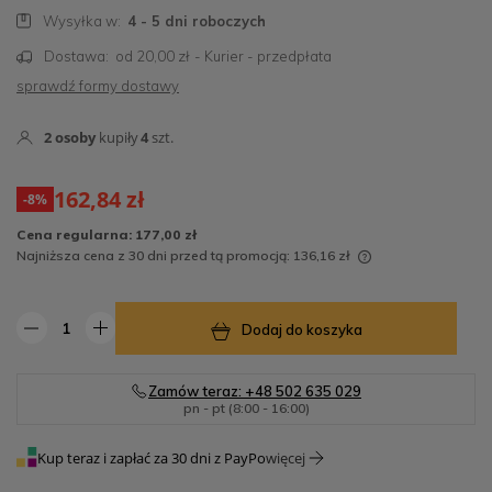
Wysyłka w:
4 - 5 dni roboczych
Dostawa:
od 20,00 zł
- Kurier - przedpłata
sprawdź formy dostawy
2
osoby
kupiły
4
szt.
162,84 zł
-8%
Cena regularna:
177,00 zł
Najniższa cena z 30 dni przed tą promocją:
136,16 zł
Jeżeli produkt jest sprzedawany krócej niż 30 dni,
wyświetlana jest najniższa cena od momentu, kiedy
Dodaj do koszyka
produkt pojawił się w sprzedaży.
Zamów teraz: +48 502 635 029
pn - pt (8:00 - 16:00)
Kup teraz i zapłać za 30 dni z PayPo
więcej