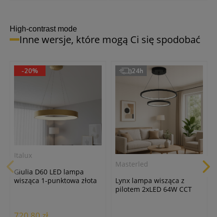
High-contrast mode
Inne wersje, które mogą Ci się spodobać
-20%
24h
Italux
Masterled
Giulia D60 LED lampa
Lynx lampa wisząca z
wisząca 1-punktowa złota
pilotem 2xLED 64W CCT
5304-850RP-GD-3
czarna
720,80 zł