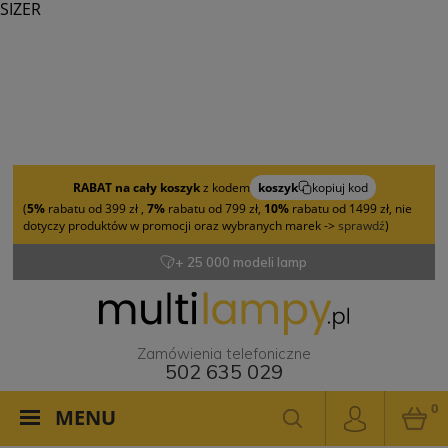
SIZER
RABAT na cały koszyk
z kodem
koszyk
kopiuj kod
(
5%
rabatu od 399 zł ,
7%
rabatu od 799 zł,
10%
rabatu od 1499 zł, nie
dotyczy produktów w promocji oraz wybranych marek ->
sprawdź
)
+ 25 000 modeli lamp
Zamówienia telefoniczne
502 635 029
0
MENU