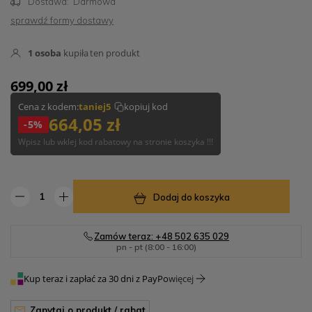
Dostawa:
Darmowa
sprawdź formy dostawy
1
osoba
kupiła
ten produkt
699,00 zł
Cena z kodem:
taniej5
kopiuj kod
664,05 zł
-5%
Wpisz lub wklej kod rabatowy na stronie koszyka !!!
Dodaj do koszyka
Zamów teraz: +48 502 635 029
pn - pt (8:00 - 16:00)
Kup teraz i zapłać za 30 dni z PayPo
więcej
zapytaj o produkt / rabat