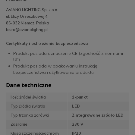
AVIANO LIGHTING Sp. z o.o.
ul. Elizy Orzeszkowej 4
86-032 Niemcz, Polska
biuro@avianolighng.pl
Certyfikaty i ostrzeżenie bezpieczeństwa
Produkt posiada oznaczenie CE (zgodność z normami
UE).
Produkt posiada w opakowaniu instrukcję
bezpieczeństwa i użytkowania produktu.
Dane techniczne
Ilość źródeł światła
1-punkt
Typ źródła światła
LED
Typ trzonka żarówki
Zintegrowane źródło LED
Zasilanie
230 V
Klasa szczelności/ochrony
IP20