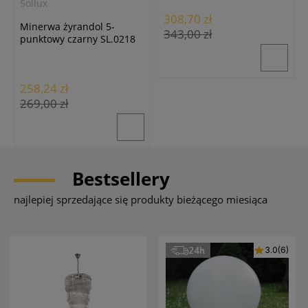
Sollux
308,70 zł
Minerwa żyrandol 5-
343,00 zł
punktowy czarny SL.0218
258,24 zł
269,00 zł
Bestsellery
najlepiej sprzedające się produkty bieżącego miesiąca
24h
3.0
(6)