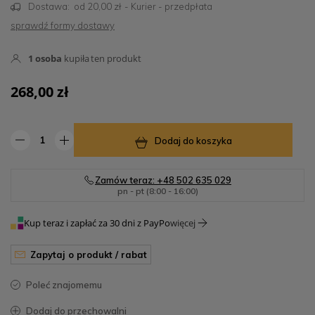
Dostawa:
od 20,00 zł
- Kurier - przedpłata
sprawdź formy dostawy
1
osoba
kupiła
ten produkt
268,00 zł
Dodaj do koszyka
Zamów teraz: +48 502 635 029
pn - pt (8:00 - 16:00)
Kup teraz i zapłać za 30 dni z PayPo
więcej
zapytaj o produkt / rabat
poleć znajomemu
dodaj do przechowalni