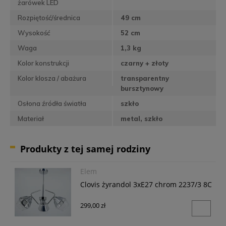
żarówek LED
Rozpiętość/średnica
49 cm
Wysokość
52 cm
Waga
1,3 kg
Kolor konstrukcji
czarny + złoty
Kolor klosza / abażura
transparentny
bursztynowy
Osłona źródła światła
szkło
Materiał
metal, szkło
Produkty z tej samej rodziny
Elem
Clovis żyrandol 3xE27 chrom 2237/3 8C
299,00 zł