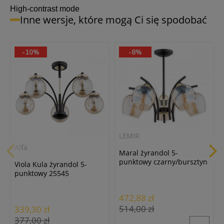
High-contrast mode
Inne wersje, które mogą Ci się spodobać
-10%
-8%
LEMIR
Alfa
Maral żyrandol 5-
punktowy czarny/bursztyn
Viola Kula żyrandol 5-
O3075 W5 CZA + ZL
punktowy 25545
472,88 zł
514,00 zł
339,30 zł
377,00 zł