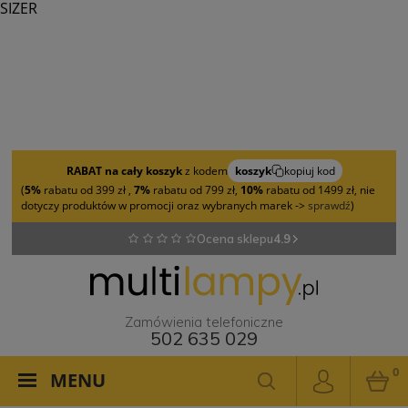
SIZER
RABAT na cały koszyk
z kodem
koszyk
kopiuj kod
(
5%
rabatu od 399 zł ,
7%
rabatu od 799 zł,
10%
rabatu od 1499 zł, nie
dotyczy produktów w promocji oraz wybranych marek ->
sprawdź
)
Ocena sklepu
4.9
Zamówienia telefoniczne
502 635 029
0
MENU