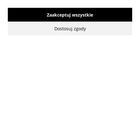
Zaakceptuj wszystkie
Dostosuj zgody
made with:
by
www.mamezi.pl
Pokaż pełną wersję strony