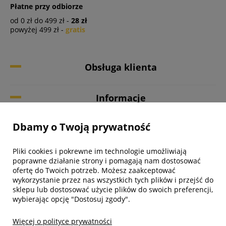
Płatne przy odbiorze
od 0 zł do 499 zł -
28 zł
powyżej 499 zł -
gratis
Obsługa klienta
Informacje
Dbamy o Twoją prywatność
Twoje konto
Pliki cookies i pokrewne im technologie umożliwiają
Biuro obsługi klienta
poprawne działanie strony i pomagają nam dostosować
ofertę do Twoich potrzeb. Możesz zaakceptować
wykorzystanie przez nas wszystkich tych plików i przejść do
sklepu lub dostosować użycie plików do swoich preferencji,
wybierając opcję "Dostosuj zgody".
Więcej o polityce prywatności