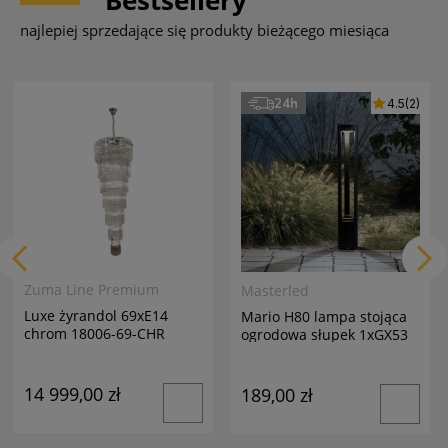
najlepiej sprzedające się produkty bieżącego miesiąca
24h
4.5
(2)
Zuma Line Premium
Masterled
Luxe żyrandol 69xE14
Mario H80 lampa stojąca
chrom 18006-69-CHR
ogrodowa słupek 1xGX53
antracyt
14 999,00 zł
189,00 zł