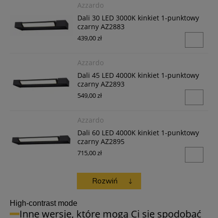
Azzardo
Dali 30 LED 3000K kinkiet 1-punktowy
czarny AZ2883
439,00 zł
Azzardo
Dali 45 LED 4000K kinkiet 1-punktowy
czarny AZ2893
549,00 zł
Azzardo
Dali 60 LED 4000K kinkiet 1-punktowy
czarny AZ2895
715,00 zł
Azzardo
Azzardo
Azzardo
Azzardo
Rozwiń
Dali 60 LED 3000K kinkiet 1-punktowy
Dali 90 LED 3000K kinkiet 1-punktowy
Dali 120 LED 4000K kinkiet 1-punktowy
Dali 120 LED 3000K kinkiet 1-punktowy
czarny AZ2894
czarny AZ2896
czarny AZ2899
czarny AZ2898
High-contrast mode
715,00 zł
879,00 zł
1 099,00 zł
1 099,00 zł
Inne wersje, które mogą Ci się spodobać