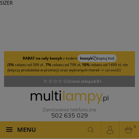
SIZER
RABAT na cały koszyk
z kodem
koszyk
kopiuj kod
(
5%
rabatu od 399 zł ,
7%
rabatu od 799 zł,
10%
rabatu od 1499 zł, nie
dotyczy produktów w promocji oraz wybranych marek ->
sprawdź
)
Ocena sklepu
4.9
Zamówienia telefoniczne
502 635 029
0
MENU