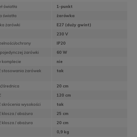
eł światła
1-punkt
a światła
żarówka
ka żarówki
E27 (duży gwint)
230 V
zelności/ochrony
IP20
pojedynczej żarówki
60 W
w komplecie
nie
ć stosowania żarówek
tak
ć/średnica
20 cm
ć
120 cm
 skrócenia wysokości
tak
klosza / abażura
25 cm
 klosza / abażura
20 cm
0,9 kg