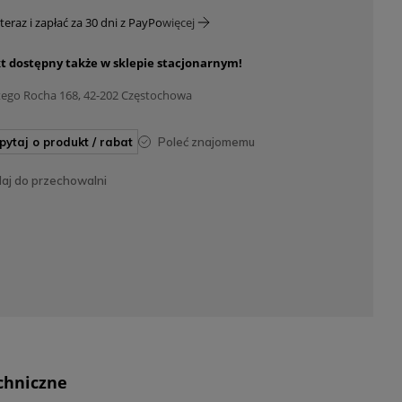
teraz i zapłać za 30 dni z PayPo
więcej
t dostępny także w sklepie stacjonarnym!
tego Rocha 168, 42-202 Częstochowa
apytaj o produkt / rabat
poleć znajomemu
daj do przechowalni
chniczne