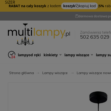
SIZER
RABAT na cały koszyk
z kodem
koszyk
kopiuj kod
(
5%
raba
darmowa dostawa po
Zamówienia telef
502 635 029
lampy
od ręki
kinkiety
lampy wiszące
lampy s
Strona główna
Lampy wiszące
Lampy wiszące now