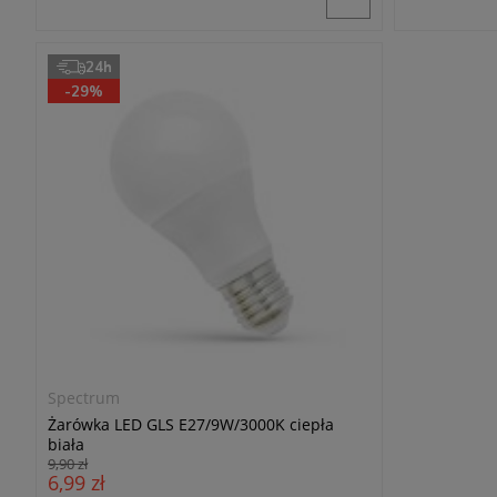
24h
-29%
Spectrum
Żarówka LED GLS E27/9W/3000K ciepła
biała
9,90 zł
6,99 zł