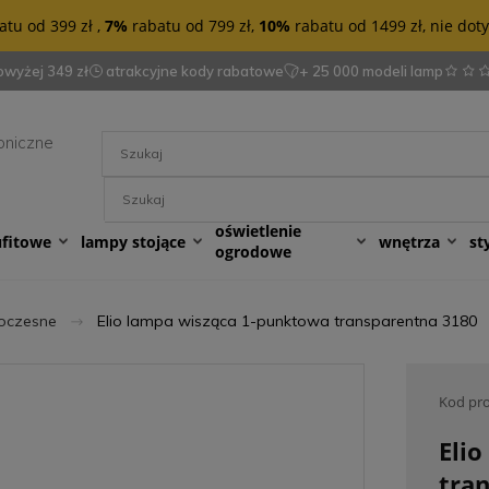
tu od 399 zł ,
7%
rabatu od 799 zł,
10%
rabatu od 1499 zł, nie do
wyżej 349 zł
atrakcyjne kody rabatowe
+ 25 000 modeli lamp
oniczne
oświetlenie
ufitowe
lampy stojące
wnętrza
st
ogrodowe
oczesne
Elio lampa wisząca 1-punktowa transparentna 3180
Kod pr
Eli
tra