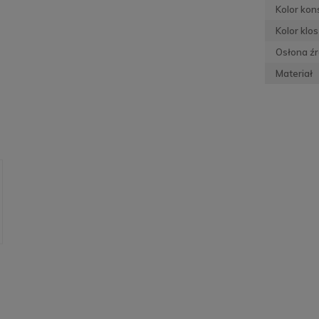
Kolor kons
Kolor klo
Osłona źr
Materiał