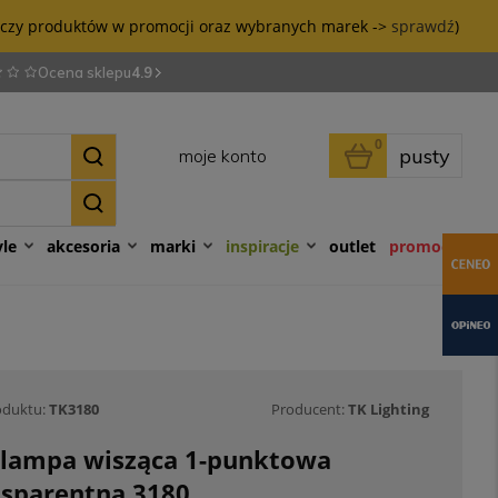
tyczy produktów w promocji oraz wybranych marek ->
sprawdź
)
Ocena sklepu
4.9
0
pusty
moje konto
yle
akcesoria
marki
inspiracje
outlet
promocje
oduktu:
TK3180
Producent:
TK Lighting
o lampa wisząca 1-punktowa
nsparentna 3180