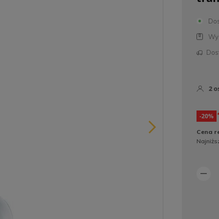
Dos
Wys
Dos
2
o
-20%
Cena r
Najniżs