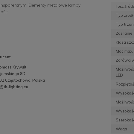
ansparentnym. Elementy metalowe lampy
Ilość źród
ości.
Typ źródł
Typ trzon
Zasilanie
Klasa szc
Moc max. 
ucent
Żarówki 
omasz Krywult
Możliwoś
Bojemskiego 8D
LED
02 Częstochowa, Polska
Rozpiętoś
@tk-lighting.eu
Wysokoś
Możliwość
Wysokość 
Szerokość
Waga