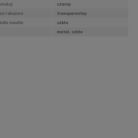
trukcji
czarny
sza / abażura
transparentny
ódła światła
szkło
metal, szkło