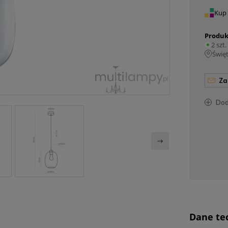
Kup 
Produk
2 szt.
Świę
z
do
Dane te