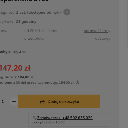
tępność
2 szt. (dostępne od ręki)
yłka w:
24 godziny
tawa:
od 20,00 zł
- Kurier -
sprawdź formy
przedpłata
dostawy
soby
kupiły
4
szt.
147,20 zł
egularna:
184,00 zł
za cena z 30 dni przed tą promocją:
184,00 zł
Jeżeli produkt jest sprzedawany krócej
niż 30 dni, wyświetlana jest najniższa
Dodaj do koszyka
cena od momentu, kiedy produkt pojawił
się w sprzedaży.
Zamów teraz: +48 502 635 029
pn - pt (8:00 - 16:00)