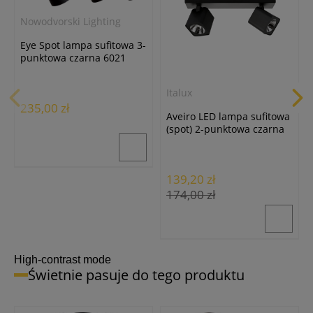
Nowodvorski Lighting
Lumenix
Lumenix
Masterled
Żarówka LED GU10/8W/3000K
Żarówka LED
Eye Spot lampa sufitowa 3-
Żarówka LED ściemnialna
ciepła biała
GU10/10W/4000K neutralna
punktowa czarna 6021
GU10/6W/2700K ciepła biała
biała
7,40 zł
7,90 zł
11,90 zł
Italux
235,00 zł
Aveiro LED lampa sufitowa
(spot) 2-punktowa czarna
SPL-31981-2B-BK
139,20 zł
174,00 zł
High-contrast mode
Świetnie pasuje do tego produktu