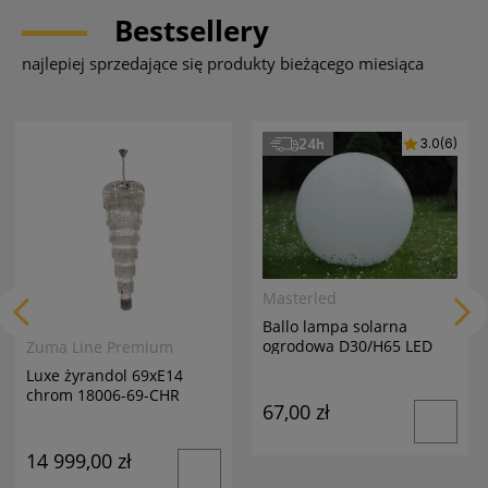
Bestsellery
najlepiej sprzedające się produkty bieżącego miesiąca
24h
3.0
(6)
Masterled
Ballo lampa solarna
ogrodowa D30/H65 LED
Zuma Line Premium
biała
Luxe żyrandol 69xE14
chrom 18006-69-CHR
67,00 zł
14 999,00 zł