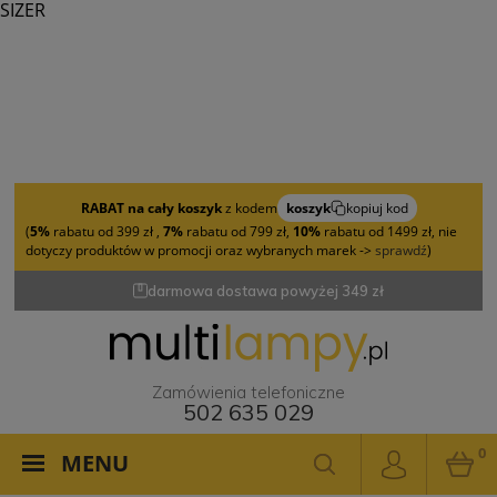
SIZER
RABAT na cały koszyk
z kodem
koszyk
kopiuj kod
(
5%
rabatu od 399 zł ,
7%
rabatu od 799 zł,
10%
rabatu od 1499 zł, nie
dotyczy produktów w promocji oraz wybranych marek ->
sprawdź
)
darmowa dostawa powyżej 349 zł
Zamówienia telefoniczne
502 635 029
0
MENU