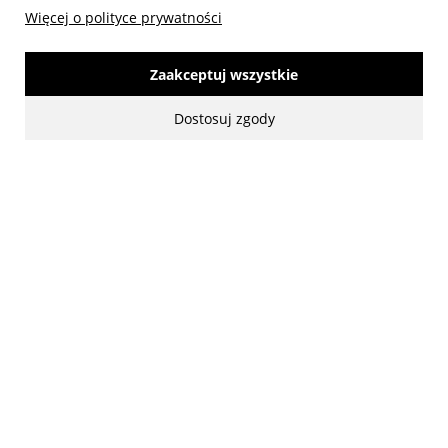
Więcej o polityce prywatności
Zaakceptuj wszystkie
Dostosuj zgody
made with:
by
www.mamezi.pl
Pokaż pełną wersję strony