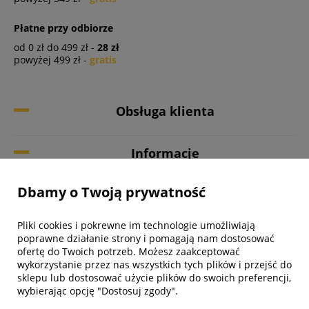
Płatne przy odbiorze
od 0 zł do 499 zł -
28 zł
powyżej 499 zł -
gratis
Obsługa klienta
Informacje
Dbamy o Twoją prywatność
Twoje konto
Pliki cookies i pokrewne im technologie umożliwiają
Biuro obsługi klienta
poprawne działanie strony i pomagają nam dostosować
ofertę do Twoich potrzeb. Możesz zaakceptować
wykorzystanie przez nas wszystkich tych plików i przejść do
sklepu lub dostosować użycie plików do swoich preferencji,
wybierając opcję "Dostosuj zgody".