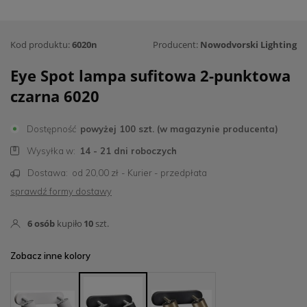
Kod produktu:
6020n
Producent:
Nowodvorski Lighting
Eye Spot lampa sufitowa 2-punktowa
czarna 6020
Dostępność
powyżej 100 szt. (w magazynie producenta)
Wysyłka w:
14 - 21 dni roboczych
Dostawa:
od 20,00 zł
- Kurier - przedpłata
sprawdź formy dostawy
6
osób
kupiło
10
szt.
Zobacz inne kolory