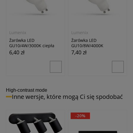
Lumenix
Lumenix
Żarówka LED
Żarówka LED
GU10/4W/3000K ciepła
GU10/8W/4000K
biała
neutralna biała
6,40 zł
7,40 zł
24h
24h
24h
High-contrast mode
Inne wersje, które mogą Ci się spodobać
-20%