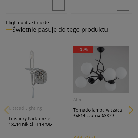
High-contrast mode
Świetnie pasuje do tego produktu
-10%
Alfa
Elstead Lighting
Tornado lampa wisząca
6xE14 czarna 63379
Finsbury Park kinkiet
1xE14 nikiel FP1-POL-
NICKEL
344,70 zł