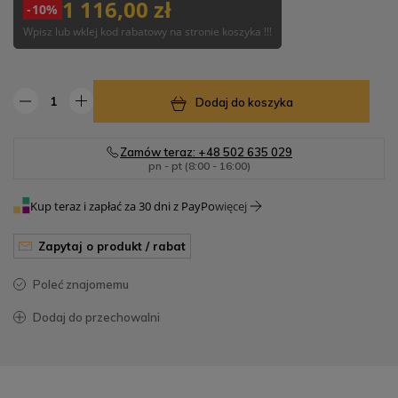
1 116,00 zł
-10%
Wpisz lub wklej kod rabatowy na stronie koszyka !!!
Dodaj do koszyka
Zamów teraz: +48 502 635 029
pn - pt (8:00 - 16:00)
Kup teraz i zapłać za 30 dni z PayPo
więcej
zapytaj o produkt / rabat
poleć znajomemu
dodaj do przechowalni