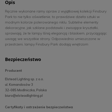
Opis
Ręcznie wykonane ramy opraw z wyjątkowej kolekcji Finsbury
Park to nie tylko oświetlenie, to prawdziwe dzieła sztuki w
modnym kolorze polerowanego niklu. Subtelne elementy
dekoracyjne, jak szklane podstawki i zwisające kryształki,
sprawiają, że te lampy lśnią elegancją i blaskiem, przyciągając
uwagę we wszystkie strony. Odpowiednio umieszczone w
przestrzeni, lampy Finsbury Park dodają wnętrzom
niepowtarzalnego uroku, wprowadzając do aranżacji nutę
luksusu. Kolor produktu może się nieznacznie różnić od
Bezpieczeństwo
prezentowanego na zdjęciu.
Producent
Elstead Lighting sp. z o.o.
ul. Komandosów 3
32-085 Modlniczka, Polska
biuro@elsteadlighting.pl
Certyfikaty i ostrzeżenie bezpieczeństwa