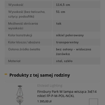
Wysokość
114,5 cm
Wysokość (bez łańcucha,
51 cm
sztycy, podsufitki)
Możliwość skrócenia
tak
wysokości
Kolor konstrukcji
nikiel polerowany
Kolor klosza / abażura
transparentny
Osłona źródła światła
bez osłony - widoczna
żarówka
Materiał
stal, szkło
Produkty z tej samej rodziny
Elstead Lighting
Finsbury Park M lampa wisząca 3xE14
nikiel FP-P-M-POL-NCKL
1 395,00 zł