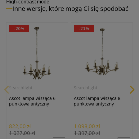
High-contrast mode
Inne wersje, które mogą Ci się spodobać
-20%
-21%
Spectrum
Spectrum
Spectrum
Żarówka LED Świeczka
Żarówka LED Świeczka
Żarówka LED Świeczka
E14/4W/3000K ciepła biała
E14/6W/3000K ciepła biała
E14/8W/3000K ciepła biała
8,80 zł
9,50 zł
10,50 zł
Searchlight
Searchlight
Ascot lampa wisząca 6-
Ascot lampa wisząca 8-
punktowa antyczny
punktowa antyczny
mosiądz 41312-6AB
mosiądz 41312-8AB
822,00 zł
1 098,00 zł
1 027,00 zł
1 397,00 zł