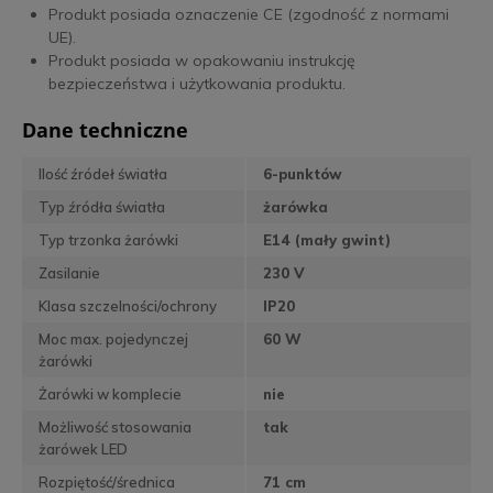
Produkt posiada oznaczenie CE (zgodność z normami
UE).
Produkt posiada w opakowaniu instrukcję
bezpieczeństwa i użytkowania produktu.
Dane techniczne
Ilość źródeł światła
6-punktów
Typ źródła światła
żarówka
Typ trzonka żarówki
E14 (mały gwint)
Zasilanie
230 V
Klasa szczelności/ochrony
IP20
Moc max. pojedynczej
60 W
żarówki
Żarówki w komplecie
nie
Możliwość stosowania
tak
żarówek LED
Rozpiętość/średnica
71 cm