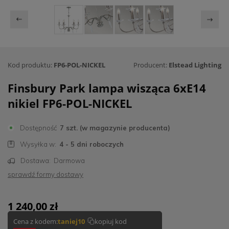
Kod produktu:
FP6-POL-NICKEL
Producent:
Elstead Lighting
Finsbury Park lampa wisząca 6xE14
nikiel FP6-POL-NICKEL
Dostępność
7 szt. (w magazynie producenta)
Wysyłka w:
4 - 5 dni roboczych
Dostawa:
Darmowa
sprawdź formy dostawy
1 240,00 zł
Cena z kodem:
taniej10
kopiuj kod