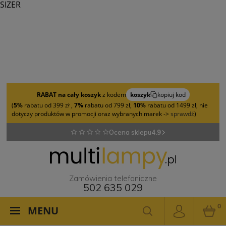
SIZER
RABAT na cały koszyk
z kodem
koszyk
kopiuj kod
(
5%
rabatu od 399 zł ,
7%
rabatu od 799 zł,
10%
rabatu od 1499 zł, nie
dotyczy produktów w promocji oraz wybranych marek ->
sprawdź
)
Ocena sklepu
4.9
Zamówienia telefoniczne
502 635 029
0
MENU