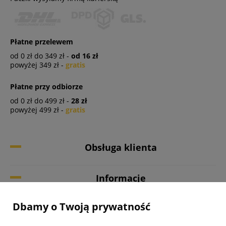
Płatne przelewem
od 0 zł do 349 zł -
od 16 zł
powyżej 349 zł -
gratis
Płatne przy odbiorze
od 0 zł do 499 zł -
28 zł
powyżej 499 zł -
gratis
Obsługa klienta
Informacje
Dbamy o Twoją prywatność
Twoje konto