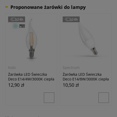
775,00 zł
Proponowane żarówki do lampy
24h
24h
Kobi
Spectrum
Żarówka LED Świeczka
Żarówka LED Świeczka
Deco E14/4W/3000K ciepła
Deco E14/8W/3000K ciepła
biała
biała
12,90 zł
10,50 zł
24h
24h
24h