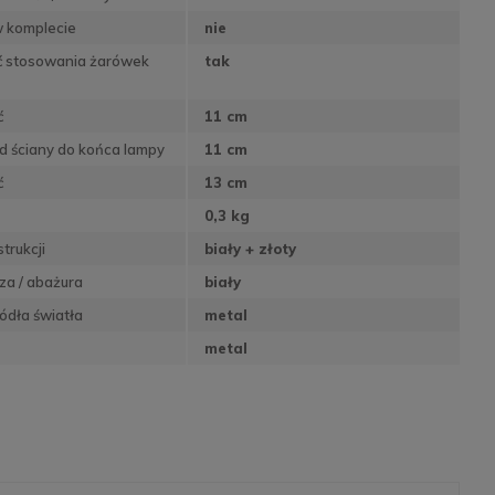
w komplecie
nie
ć stosowania żarówek
tak
ć
11 cm
d ściany do końca lampy
11 cm
ć
13 cm
0,3 kg
trukcji
biały + złoty
sza / abażura
biały
ódła światła
metal
metal