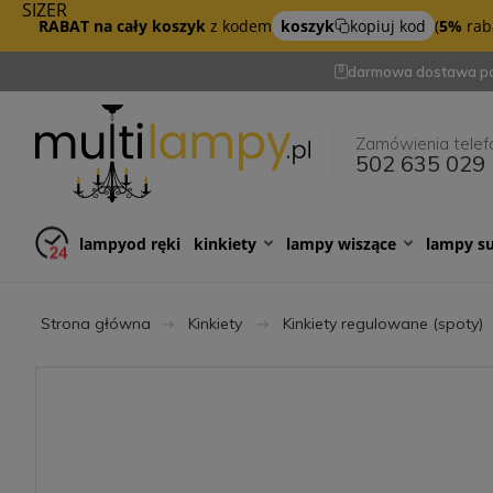
SIZER
RABAT na cały koszyk
z kodem
koszyk
kopiuj kod
(
5%
raba
darmowa dostawa po
Zamówienia telef
502 635 029
lampy
od ręki
kinkiety
lampy wiszące
lampy s
Strona główna
Kinkiety
Kinkiety regulowane (spoty)