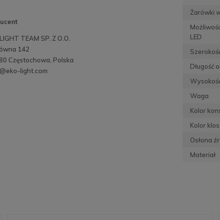
Żarówki 
ucent
Możliwoś
LED
LIGHT TEAM SP. Z O.O.
Główna 142
Szerokoś
80 Częstochowa, Polska
Długość o
o@eko-light.com
Wysokoś
Waga
Kolor kons
Kolor klo
Osłona źr
Materiał