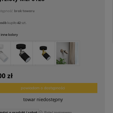
tępność
brak towaru
osób
kupiło
42
szt.
inne kolory
00 zł
powiadom o dostępności
towar niedostępny
apytaj o produkt / rabat
poleć znajomemu