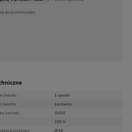
daj do przechowalni
chniczne
eł światła
1-punkt
a światła
żarówka
ka żarówki
GU10
230 V
zelności/ochrony
IP20