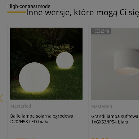
High-contrast mode
Inne wersje, które mogą Ci s
24h
Masterled
Masterled
Ballo lampa solarna ogrodowa
Grandi lampa sufitowa
D20/H53 LED biała
1xGX53/IP54 biała