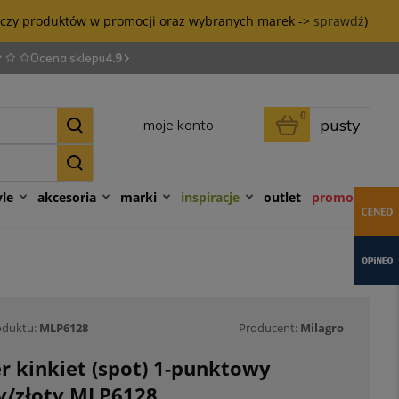
tyczy produktów w promocji oraz wybranych marek ->
sprawdź
)
Ocena sklepu
4.9
0
pusty
moje konto
yle
akcesoria
marki
inspiracje
outlet
promocje
oduktu:
MLP6128
Producent:
Milagro
r kinkiet (spot) 1-punktowy
ły/złoty MLP6128