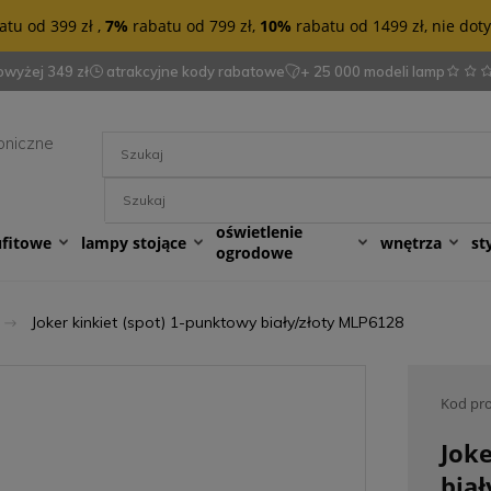
tu od 399 zł ,
7%
rabatu od 799 zł,
10%
rabatu od 1499 zł, nie do
wyżej 349 zł
atrakcyjne kody rabatowe
+ 25 000 modeli lamp
oniczne
oświetlenie
ufitowe
lampy stojące
wnętrza
st
ogrodowe
Joker kinkiet (spot) 1-punktowy biały/złoty MLP6128
Kod pr
Joke
bia