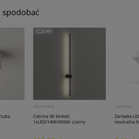
ię spodobać
24h
Masterled
Lumenix
 tuba
Catrina 90 kinkiet
Żarówka LE
1xLED/14W/4000K czarny
neutralna b