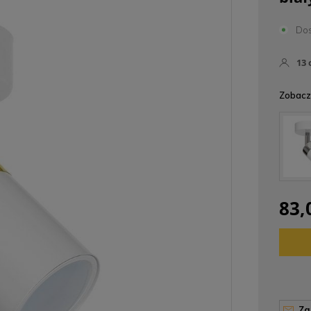
Dos
13
Zobacz 
83,
z