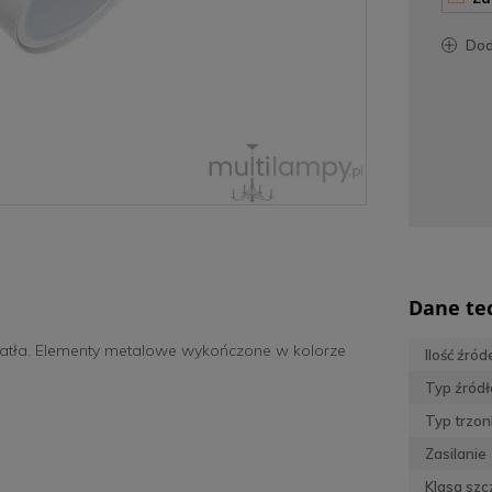
do
Dane te
iatła. Elementy metalowe wykończone w kolorze
Ilość źród
Typ źródł
Typ trzon
Zasilanie
Klasa szc