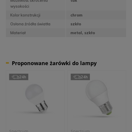
Możliwość skrócenia
tak
wysokości
Kolor konstrukcji
chrom
Osłona źródła światła
szkło
Materiał
metal, szkło
Proponowane żarówki do lampy
24h
24h
Spectrum
Spectrum