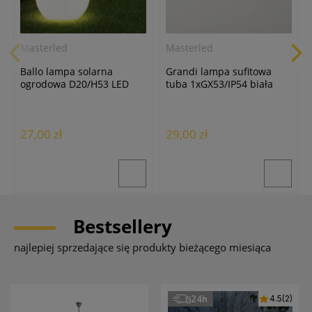
Masterled
Masterled
Ballo lampa solarna
Grandi lampa sufitowa
ogrodowa D20/H53 LED
tuba 1xGX53/IP54 biała
biała
27,00 zł
29,00 zł
Bestsellery
najlepiej sprzedające się produkty bieżącego miesiąca
24h
4.5
(2)