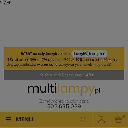
SIZER
RABAT na cały koszyk
z kodem
koszyk
kopiuj kod
(
5%
rabatu od 399 zł ,
7%
rabatu od 799 zł,
10%
rabatu od 1499 zł, nie
dotyczy produktów w promocji oraz wybranych marek ->
sprawdź
)
Ocena sklepu
4.9
Zamówienia telefoniczne
502 635 029
0
MENU