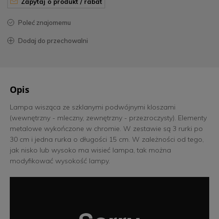
zapytaj o produkt / rabat
poleć znajomemu
dodaj do przechowalni
Opis
Lampa wisząca ze szklanymi podwójnymi kloszami
(wewnętrzny - mleczny, zewnętrzny - przezroczysty). Elementy
metalowe wykończone w chromie. W zestawie są 3 rurki po
30 cm i jedna rurka o długości 15 cm. W zależności od tego,
jak nisko lub wysoko ma wisieć lampa, tak można
modyfikować wysokość lampy.