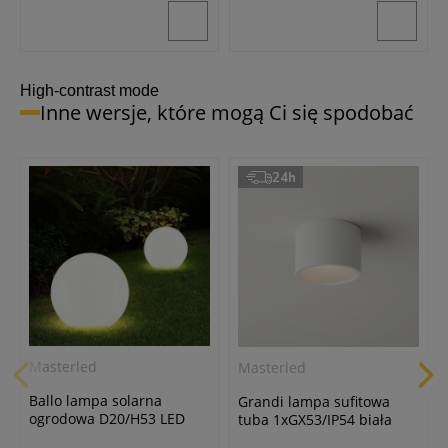
24h
24h
High-contrast mode
Inne wersje, które mogą Ci się spodobać
24h
Spectrum
Spectrum
Żarówka LED kulka clear
Żarówka LED Kulka
E14/5,5W/2700K ciepła biała
E14/6W/4000K neutralna
biała
12,50 zł
9,50 zł
Masterled
Masterled
Ballo lampa solarna
Grandi lampa sufitowa
ogrodowa D20/H53 LED
tuba 1xGX53/IP54 biała
biała