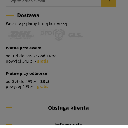
Dostawa
Paczki wysyłamy firmą kurierską
Płatne przelewem
od 0 zł do 349 zł -
od 16 zł
powyżej 349 zł -
gratis
Płatne przy odbiorze
od 0 zł do 499 zł -
28 zł
powyżej 499 zł -
gratis
Obsługa klienta
Informacje