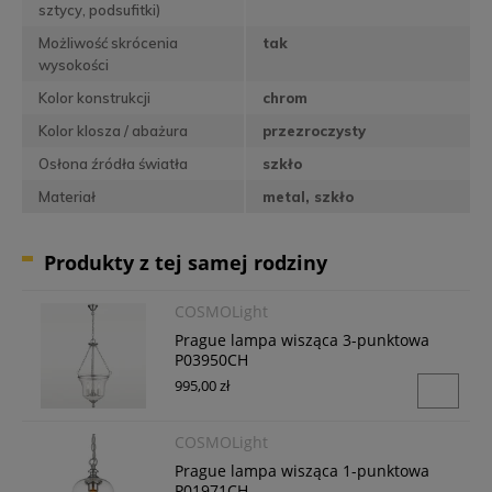
sztycy, podsufitki)
Możliwość skrócenia
tak
wysokości
Kolor konstrukcji
chrom
Kolor klosza / abażura
przezroczysty
Osłona źródła światła
szkło
Materiał
metal, szkło
Produkty z tej samej rodziny
COSMOLight
Prague lampa wisząca 3-punktowa
P03950CH
995,00 zł
COSMOLight
Prague lampa wisząca 1-punktowa
P01971CH