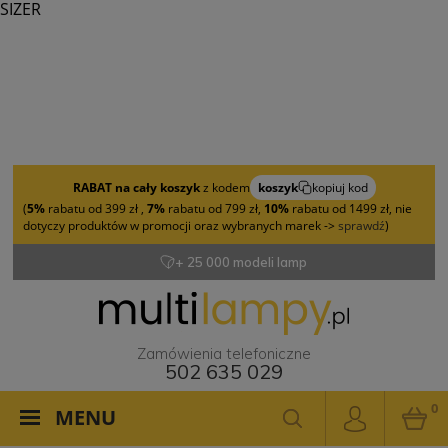
SIZER
RABAT na cały koszyk
z kodem
koszyk
kopiuj kod
(
5%
rabatu od 399 zł ,
7%
rabatu od 799 zł,
10%
rabatu od 1499 zł, nie
dotyczy produktów w promocji oraz wybranych marek ->
sprawdź
)
+ 25 000 modeli lamp
Zamówienia telefoniczne
502 635 029
0
MENU