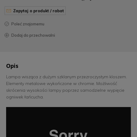
zapytaj o produkt / rabat
poleć znajomemu
dodaj do przechowalni
Opis
Lampa wisząca z dużym szklanym przezroczystym kloszem.
Elementy metalowe wykończone w chromie. Możliwość
skrócenia wysokości lampy poprzez samodzielne wypięcie
ogniwek łańcucha.