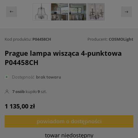
Kod produktu:
P04458CH
Producent:
COSMOLight
Prague lampa wisząca 4-punktowa
P04458CH
Dostępność
brak towaru
7
osób
kupiło
9
szt.
1 135,00 zł
powiadom o dostępności
towar niedostępny