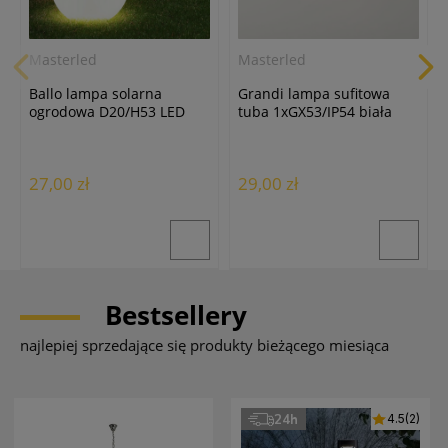
Masterled
Masterled
Ballo lampa solarna
Grandi lampa sufitowa
ogrodowa D20/H53 LED
tuba 1xGX53/IP54 biała
biała
27,00 zł
29,00 zł
Bestsellery
najlepiej sprzedające się produkty bieżącego miesiąca
24h
4.5
(2)