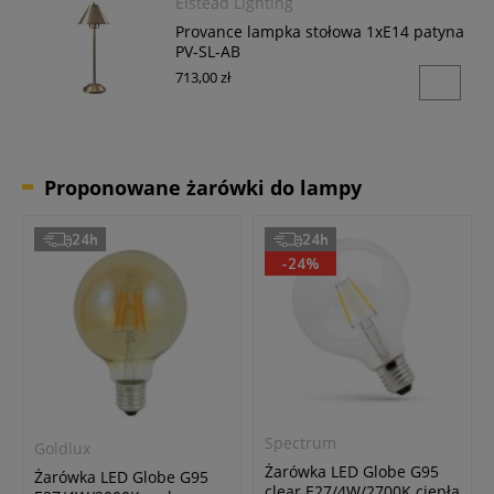
Elstead Lighting
Provance lampka stołowa 1xE14 patyna
PV-SL-AB
713,00 zł
Proponowane żarówki do lampy
24h
24h
-24%
Spectrum
Goldlux
Żarówka LED Globe G95
Żarówka LED Globe G95
clear E27/4W/2700K ciepła