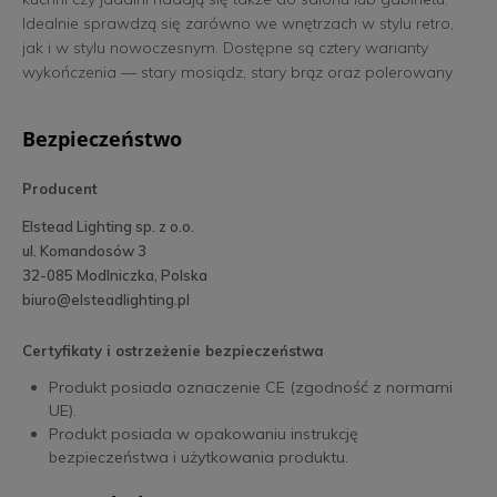
Idealnie sprawdzą się zarówno we wnętrzach w stylu retro,
jak i w stylu nowoczesnym. Dostępne są cztery warianty
wykończenia — stary mosiądz, stary brąz oraz polerowany
nikiel. Lampy wiszące posiadają mozliwość regulacji
wysokości za pomocą obciążnika. Kolor produktu może się
Bezpieczeństwo
nieznacznie różnić od prezentowanego na zdjęciu.
Producent
Elstead Lighting sp. z o.o.
ul. Komandosów 3
32-085 Modlniczka, Polska
biuro@elsteadlighting.pl
Certyfikaty i ostrzeżenie bezpieczeństwa
Produkt posiada oznaczenie CE (zgodność z normami
UE).
Produkt posiada w opakowaniu instrukcję
bezpieczeństwa i użytkowania produktu.