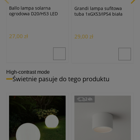
Żarówka LED ST64 clear
Ballo lampa solarna
Grandi lampa sufitowa
E27/6W/2700K ciepła biała
ogrodowa D20/H53 LED
tuba 1xGX53/IP54 biała
12,50 zł
biała
27,00 zł
29,00 zł
High-contrast mode
Świetnie pasuje do tego produktu
24h