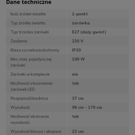
Dane techniczne
Ilość źródeł światła
1-punkt
Typ źródła światła
żarówka
Typ trzonka żarówki
E27 (duży gwint)
Zasilanie
230 V
Klasa szczelności/ochrony
IP20
Moc max. pojedynczej
100 W
żarówki
Żarówki w komplecie
nie
Możliwość stosowania
tak
żarówek LED
Rozpiętość/średnica
37 cm
Wysokość
96 cm - 170 cm
Możliwość skrócenia
tak
wysokości
Wysokość klosza / abażura
23 cm