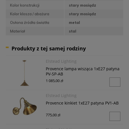
Kolor konstrukcji
stary mosiądz
Kolor klosza / abażura
stary mosiądz
Osłona źródła światła
metal
Materiał
stal
Produkty z tej samej rodziny
Elstead Lighting
Provence lampa wisząca 1xE27 patyna
PV-SP-AB
1 085,00 zł
Elstead Lighting
Provence kinkiet 1xE27 patyna PV1-AB
775,00 zł