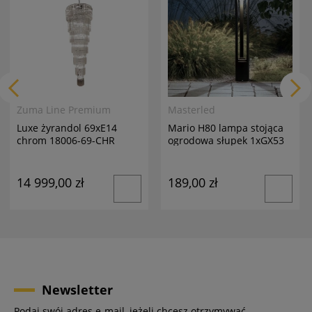
Zuma Line Premium
Masterled
Luxe żyrandol 69xE14
Mario H80 lampa stojąca
chrom 18006-69-CHR
ogrodowa słupek 1xGX53
antracyt
14 999,00 zł
189,00 zł
Newsletter
Podaj swój adres e-mail, jeżeli chcesz otrzymywać