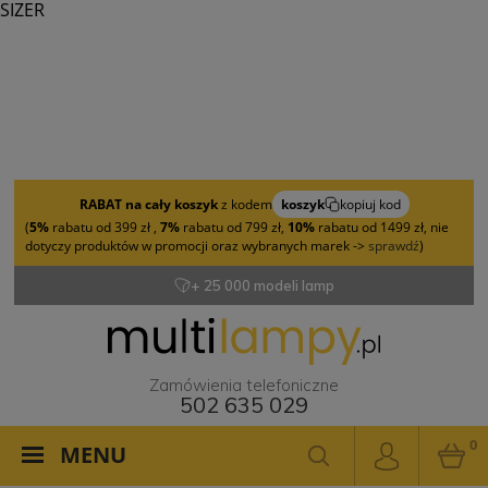
SIZER
RABAT na cały koszyk
z kodem
koszyk
kopiuj kod
(
5%
rabatu od 399 zł ,
7%
rabatu od 799 zł,
10%
rabatu od 1499 zł, nie
dotyczy produktów w promocji oraz wybranych marek ->
sprawdź
)
+ 25 000 modeli lamp
Zamówienia telefoniczne
502 635 029
0
MENU