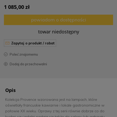
1 085,00 zł
powiadom o dostępności
towar niedostępny
zapytaj o produkt / rabat
poleć znajomemu
dodaj do przechowalni
Opis
Kolekcja Provence wzorowana jest na lampach, które
oświetlały francuskie kawiarnie i lokale gastronomiczne w
połowie XX wieku. Oprawy z tej serii równie dobrze co do
kuchni czy jadalni nadają się także do salonu lub gabinetu.