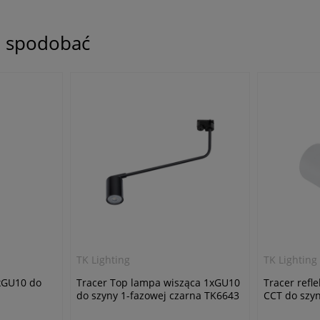
ię spodobać
TK Lighting
TK Lighting
1xGU10 do
Tracer Top lampa wisząca 1xGU10
Tracer refl
do szyny 1-fazowej czarna TK6643
CCT do szyn
TK18180