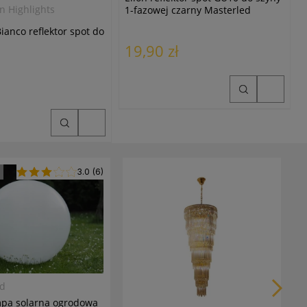
n Highlights
1-fazowej czarny Masterled
ianco reflektor spot do
19,90 zł
3.0
(6)
M
V
1
6
7
ed
mpa solarna ogrodowa