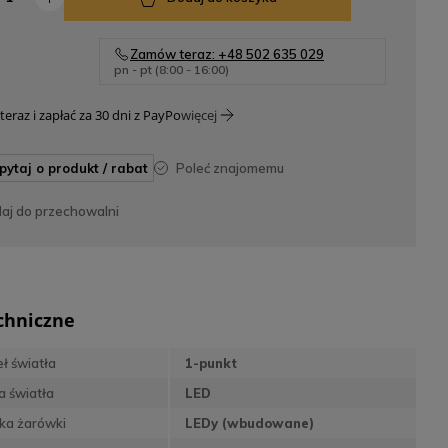
Zamów teraz: +48 502 635 029
pn - pt (8:00 - 16:00)
teraz i zapłać za 30 dni z PayPo
więcej
apytaj o produkt / rabat
poleć znajomemu
daj do przechowalni
chniczne
eł światła
1-punkt
a światła
LED
ka żarówki
LEDy (wbudowane)