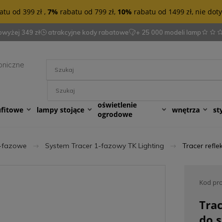
tu od 399 zł ,
7%
rabatu od 799 zł,
10%
rabatu od 1499 zł, nie do
wyżej 349 zł
atrakcyjne kody rabatowe
+ 25 000 modeli lamp
oniczne
oświetlenie
ufitowe
lampy stojące
wnętrza
st
ogrodowe
-fazowe
System Tracer 1-fazowy TK Lighting
Tracer refl
Kod pr
Trac
do s