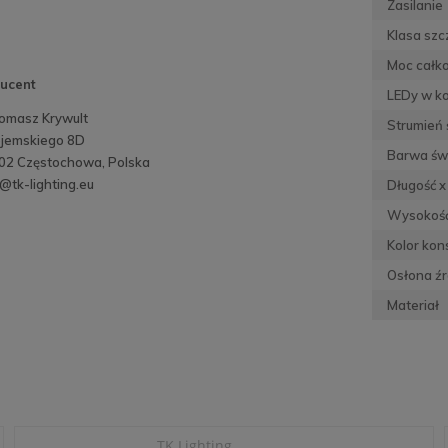
Zasilanie
Klasa szc
Moc całko
ucent
LEDy w k
omasz Krywult
Strumień 
Bojemskiego 8D
Barwa św
02 Częstochowa, Polska
@tk-lighting.eu
Długość x
Wysokoś
Kolor kons
Osłona źr
Materiał
TK Lighting