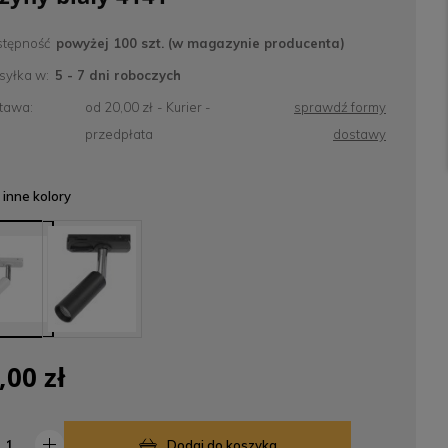
tępność
powyżej 100 szt. (w magazynie producenta)
yłka w:
5 - 7 dni roboczych
tawa:
od 20,00 zł
- Kurier -
sprawdź formy
przedpłata
dostawy
inne kolory
,00 zł
Dodaj do koszyka