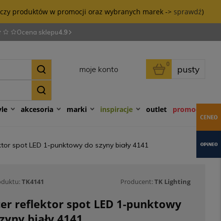
tyczy produktów w promocji oraz wybranych marek ->
sprawdź
)
Ocena sklepu
4.9
0
pusty
moje konto
yle
akcesoria
marki
inspiracje
outlet
promocje
ektor spot LED 1-punktowy do szyny biały 4141
oduktu:
TK4141
Producent:
TK Lighting
er reflektor spot LED 1-punktowy
zyny biały 4141