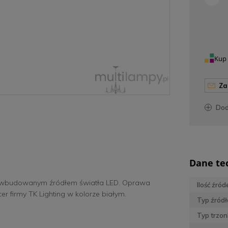
Kup 
z
do
Dane te
a i wbudowanym źródłem światła LED. Oprawa
Ilość źród
 firmy TK Lighting w kolorze białym.
Typ źródł
Typ trzon