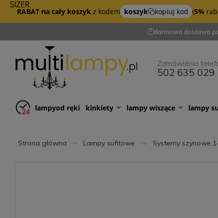
SIZER
RABAT na cały koszyk
z kodem
koszyk
kopiuj kod
(
5%
raba
darmowa dostawa po
Zamówienia telef
502 635 029
lampy
od ręki
kinkiety
lampy wiszące
lampy s
Strona główna
Lampy sufitowe
Systemy szynowe 1