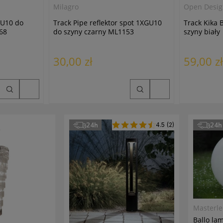
Milagro
Open Desig
GU10 do
Track Pipe reflektor spot 1XGU10
Track Kika B
068
do szyny czarny ML1153
szyny biały
30,00 zł
59,00 zł
24h
4.5
(2)
24h
Masterl
Ballo la