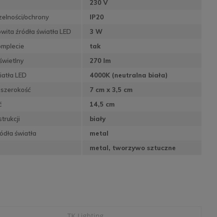
230 V
zelności/ochrony
IP20
wita źródła światła LED
3 W
omplecie
tak
świetlny
270 lm
iatła LED
4000K (neutralna biała)
 szerokość
7 cm x 3,5 cm
ć
14,5 cm
trukcji
biały
ódła światła
metal
metal, tworzywo sztuczne
TK Lighting