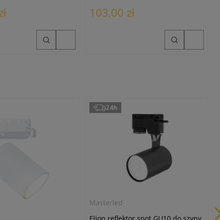
zł
103,00 zł
24h
Masterled
Elion reflektor spot GU10 do szyny