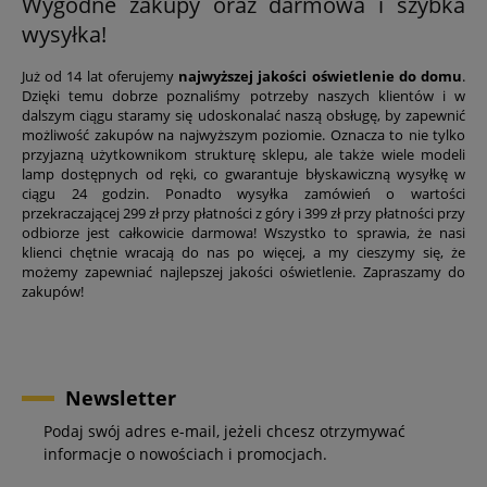
Wygodne zakupy oraz darmowa i szybka
wysyłka!
Już od 14 lat oferujemy
najwyższej jakości oświetlenie do domu
.
Dzięki temu dobrze poznaliśmy potrzeby naszych klientów i w
dalszym ciągu staramy się udoskonalać naszą obsługę, by zapewnić
możliwość zakupów na najwyższym poziomie. Oznacza to nie tylko
przyjazną użytkownikom strukturę sklepu, ale także wiele modeli
lamp dostępnych od ręki, co gwarantuje błyskawiczną wysyłkę w
ciągu 24 godzin. Ponadto wysyłka zamówień o wartości
przekraczającej 299 zł przy płatności z góry i 399 zł przy płatności przy
odbiorze jest całkowicie darmowa! Wszystko to sprawia, że nasi
klienci chętnie wracają do nas po więcej, a my cieszymy się, że
możemy zapewniać najlepszej jakości oświetlenie. Zapraszamy do
zakupów!
Newsletter
Podaj swój adres e-mail, jeżeli chcesz otrzymywać
informacje o nowościach i promocjach.