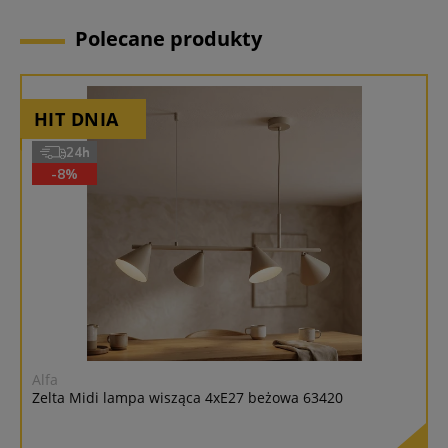
Polecane produkty
2)
24h
-8%
Alfa
M
Zelta Midi lampa wisząca 4xE27 beżowa 63420
R