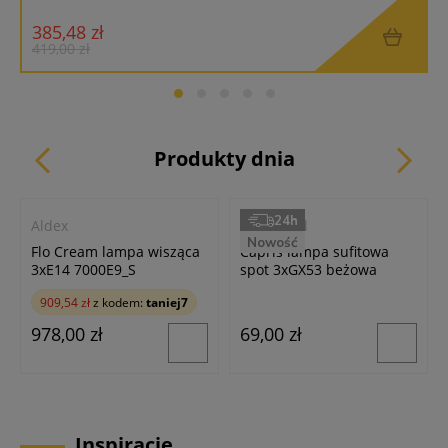
385,48 zł
5
419,00 zł
Produkty dnia
24h
Aldex
Masterled
Nowość
Flo Cream lampa wisząca
Capris lampa sufitowa
3xE14 7000E9_S
spot 3xGX53 beżowa
909,54 zł
z kodem:
taniej7
978,00 zł
69,00 zł
Inspiracje