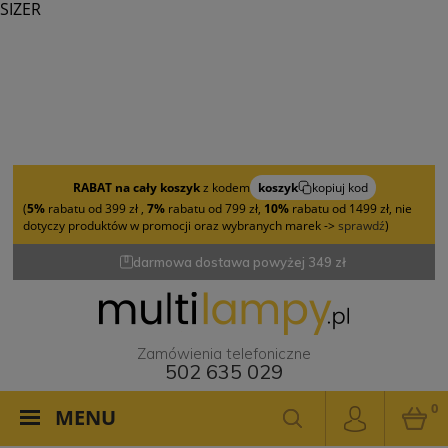
SIZER
RABAT na cały koszyk
z kodem
koszyk
kopiuj kod
(
5%
rabatu od 399 zł ,
7%
rabatu od 799 zł,
10%
rabatu od 1499 zł, nie
dotyczy produktów w promocji oraz wybranych marek ->
sprawdź
)
darmowa dostawa powyżej 349 zł
Zamówienia telefoniczne
502 635 029
0
MENU