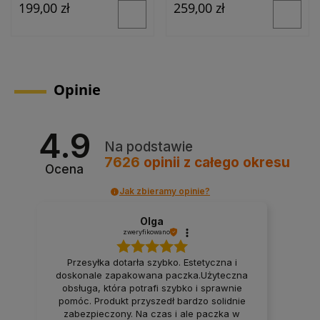
259,00 zł
199,00 zł
Opinie
4.9
Na podstawie
7626
opinii
z całego okresu
Ocena
Jak zbieramy opinie?
Tomasz
zweryfikowano
. Estetyczna i
czka.Użyteczna
Rewelacyjny kontakt z obsługą sk
ybko i sprawnie
polecam.
bardzo solidnie
i ale paczka w