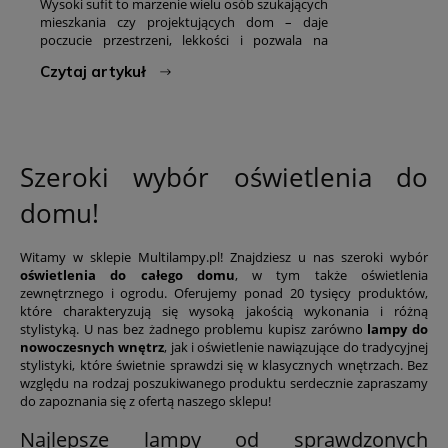
Wysoki sufit to marzenie wielu osób szukających
mieszkania czy projektujących dom – daje
poczucie przestrzeni, lekkości i pozwala na
odważniejsze aranżacje. Ma jednak swoją cenę:
Czytaj artykuł
standardowe rozwiązania oświetleniowe, które
sprawdzają się przy suficie na wysokości 2,5–2,7
m, przy 3,5 czy 4 metrach często po prostu
zawodzą. Światło gubi się gdzieś w górze,
pomieszczenie robi się ciemne mimo mocnych
żarówek, a klasyczny żyrandol zamiast budować
Szeroki wybór oświetlenia do
charakter wnętrza, znika w przestrzeni. W tym
poradniku pokazujemy, jak zaplanować
domu!
oświetlenie, które naprawdę wykorzysta
potencjał wysokich sufitów i antresoli.
Zapraszamy do lektury!
Witamy w sklepie Multilampy.pl! Znajdziesz u nas szeroki wybór
oświetlenia do całego domu
, w tym także oświetlenia
zewnętrznego i ogrodu. Oferujemy ponad 20 tysięcy produktów,
które charakteryzują się wysoką jakością wykonania i różną
stylistyką. U nas bez żadnego problemu kupisz zarówno
lampy do
nowoczesnych wnętrz
, jak i oświetlenie nawiązujące do tradycyjnej
stylistyki, które świetnie sprawdzi się w klasycznych wnętrzach. Bez
względu na rodzaj poszukiwanego produktu serdecznie zapraszamy
do zapoznania się z ofertą naszego sklepu!
Najlepsze lampy od sprawdzonych