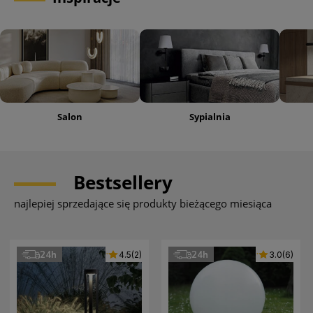
Salon
Sypialnia
Bestsellery
najlepiej sprzedające się produkty bieżącego miesiąca
24h
24h
4.5 (2)
4.5
(2)
3.0 (6)
3.0
(6)