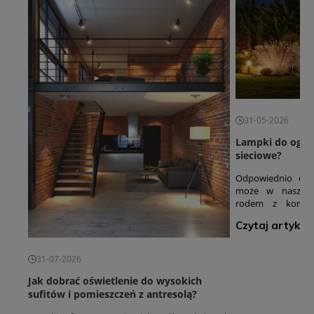
31-05-2026
Lampki do ogrod
sieciowe?
Odpowiednio dob
może w naszym 
rodem z komedi
światło wzdłuż ś
Czytaj artykuł
delikatna poświat
nie przypadek, ż
jednym z najczęśc
31-07-2026
w sezonie wiosenno
lampki ogrodow
Jak dobrać oświetlenie do wysokich
lektury.
sufitów i pomieszczeń z antresolą?