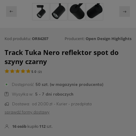
Kod produktu:
OR84207
Producent:
Open Design Highlights
Track Tuka Nero reflektor spot do
szyny czarny
5.0
(
2
)
Dostępność
50 szt. (w magazynie producenta)
Wysyłka w:
5 - 7 dni roboczych
Dostawa:
od 20,00 zł
- Kurier - przedpłata
sprawdź formy dostawy
16
osób
kupiło
112
szt.