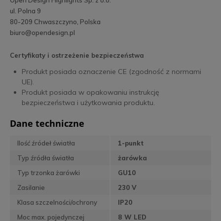
Open Design Highlights Sp. z o.o.
ul. Polna 9
80-209 Chwaszczyno, Polska
biuro@opendesign.pl
Certyfikaty i ostrzeżenie bezpieczeństwa
Produkt posiada oznaczenie CE (zgodność z normami
UE).
Produkt posiada w opakowaniu instrukcję
bezpieczeństwa i użytkowania produktu.
Dane techniczne
Ilość źródeł światła
1-punkt
Typ źródła światła
żarówka
Typ trzonka żarówki
GU10
Zasilanie
230 V
Klasa szczelności/ochrony
IP20
Moc max. pojedynczej
8 W LED