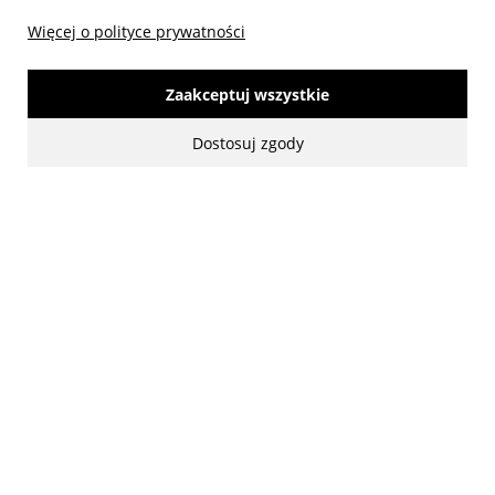
Więcej o polityce prywatności
Zaakceptuj wszystkie
Dostosuj zgody
made with:
by
www.mamezi.pl
Pokaż pełną wersję strony