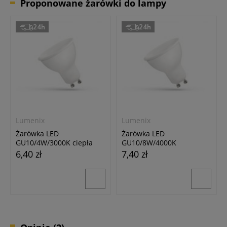
Proponowane żarówki do lampy
24h
24h
Lumenix
Lumenix
Żarówka LED
Żarówka LED
GU10/4W/3000K ciepła
GU10/8W/4000K
biała
neutralna biała
6,40 zł
7,40 zł
24h
24h
24h