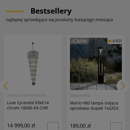
Bestsellery
najlepiej sprzedające się produkty bieżącego miesiąca
24h
4.5
(2)
Zuma Line Premium
Masterled
Luxe żyrandol 69xE14
Mario H80 lampa stojąca
chrom 18006-69-CHR
ogrodowa słupek 1xGX53
antracyt
14 999,00 zł
189,00 zł