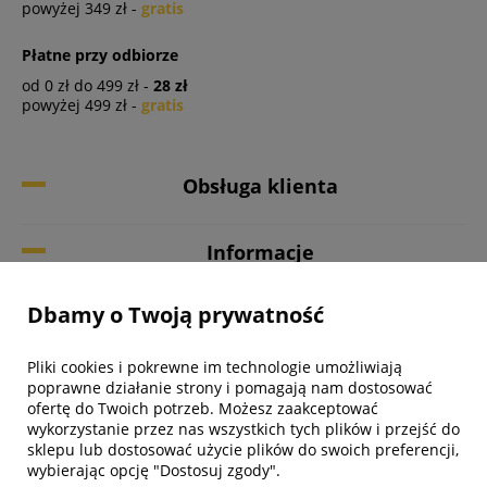
powyżej 349 zł -
gratis
Płatne przy odbiorze
od 0 zł do 499 zł -
28 zł
powyżej 499 zł -
gratis
Obsługa klienta
Informacje
Dbamy o Twoją prywatność
Twoje konto
Pliki cookies i pokrewne im technologie umożliwiają
Biuro obsługi klienta
poprawne działanie strony i pomagają nam dostosować
ofertę do Twoich potrzeb. Możesz zaakceptować
wykorzystanie przez nas wszystkich tych plików i przejść do
sklepu lub dostosować użycie plików do swoich preferencji,
wybierając opcję "Dostosuj zgody".