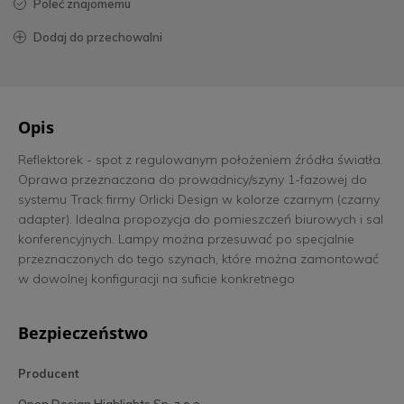
poleć znajomemu
dodaj do przechowalni
Opis
Reflektorek - spot z regulowanym położeniem źródła światła.
Oprawa przeznaczona do prowadnicy/szyny 1-fazowej do
systemu Track firmy Orlicki Design w kolorze czarnym (czarny
adapter). Idealna propozycja do pomieszczeń biurowych i sal
konferencyjnych. Lampy można przesuwać po specjalnie
przeznaczonych do tego szynach, które można zamontować
w dowolnej konfiguracji na suficie konkretnego
pomieszczenia. Dzięki takiemu rozwiązaniu w szybki sposób
można przesunąć strefę oświetlaną w inne miejsce, dzieląc
Bezpieczeństwo
pomieszczenie na obszary i w zależności od potrzeb.
Producent