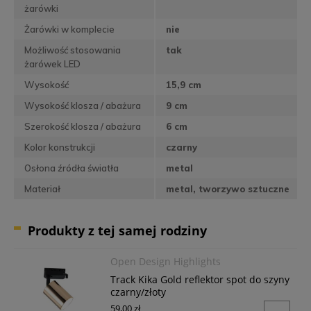
żarówki
Żarówki w komplecie
nie
Możliwość stosowania
tak
żarówek LED
Wysokość
15,9 cm
Wysokość klosza / abażura
9 cm
Szerokość klosza / abażura
6 cm
Kolor konstrukcji
czarny
Osłona źródła światła
metal
Materiał
metal, tworzywo sztuczne
Produkty z tej samej rodziny
Open Design Highlights
Track Kika Gold reflektor spot do szyny
czarny/złoty
59,00 zł