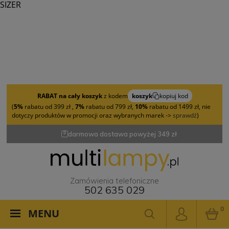
SIZER
RABAT na cały koszyk
z kodem
koszyk
kopiuj kod
(
5%
rabatu od 399 zł ,
7%
rabatu od 799 zł,
10%
rabatu od 1499 zł, nie
dotyczy produktów w promocji oraz wybranych marek ->
sprawdź
)
darmowa dostawa powyżej 349 zł
Zamówienia telefoniczne
502 635 029
0
MENU