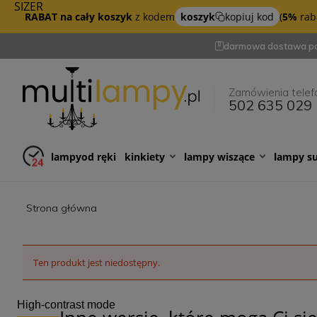
SIZER
RABAT na cały koszyk
z kodem
koszyk
kopiuj kod
(
5%
raba
darmowa dostawa po
Zamówienia telef
502 635 029
lampy
od ręki
kinkiety
lampy wiszące
lampy s
Strona główna
Ten produkt jest niedostępny.
High-contrast mode