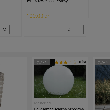
1xLED/14W/4000K czarny
109,00 zł
24h
3.0
(6)
24h
Masterled
Ballo lampa solarna ogrodowa