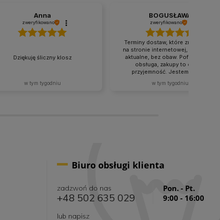
Anna
BOGUSŁAWA
zweryfikowano
zweryfikowano
Terminy dostaw, które znajdują się
na stronie internetowej, są zawsze
aktualne, bez obaw. Pofesjonalna
Dziękuję śliczny klosz
obsługa, zakupy to czysta
przyjemność. Jestem bardzo
zadowolona.
w tym tygodniu
w tym tygodniu
Biuro obsługi klienta
Pon. - Pt.
zadzwoń do nas
+48 502 635 029
9:00 - 16:00
lub napisz