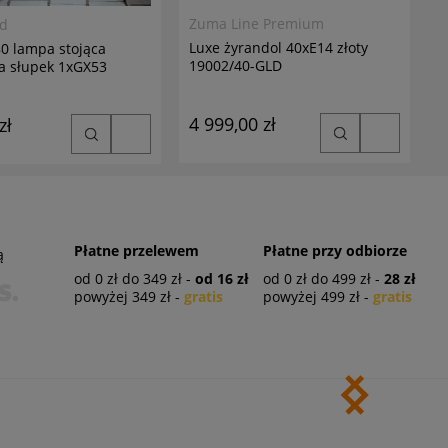
Zuma Line Premium
ed
Luxe żyrandol 40xE14 złoty
0 lampa stojąca
19002/40-GLD
a słupek 1xGX53
4 999,00 zł
zł
Płatne przelewem
Płatne przy odbiorze
ą
od 0 zł do 349 zł -
od 16 zł
od 0 zł do 499 zł -
28 zł
powyżej 349 zł -
gratis
powyżej 499 zł -
gratis