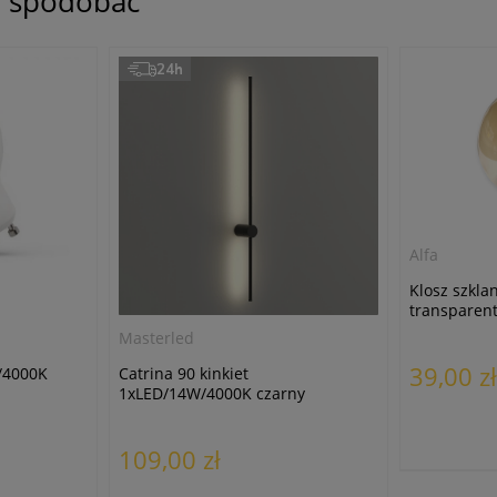
ię spodobać
24h
Alfa
Klosz szkla
transparen
Masterled
39,00 zł
/4000K
Catrina 90 kinkiet
1xLED/14W/4000K czarny
109,00 zł