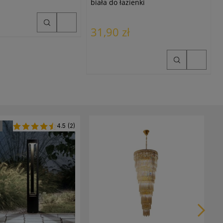
biała do łazienki
31,90 zł
4.5
(2)
M
V
1
6
7