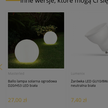
Inne wersje, które mogą Ci s
Masterled
Lumenix
Ballo lampa solarna ogrodowa
Żarówka LED GU10/8W
D20/H53 LED biała
neutralna biała
27,00 zł
7,40 zł