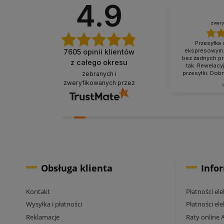
4.9
Mirosław
zweryfikowano
zwery
Przesyłka 
ekspresowym. 
7605
opinii klientów
Wszystko poszło bardzo sprawnie,
bez żadnych p
z całego okresu
polecam.
tak. Rewelacy
przesyłki. Dob
zebranych i
produkty bez 
zweryfikowanych przez
dzisiaj
klienta. W sama
Obsługa klienta
Info
Kontakt
Płatności el
Wysyłka i płatności
Płatności el
Reklamacje
Raty online 