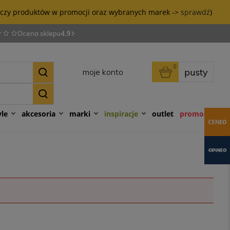
tyczy produktów w promocji oraz wybranych marek ->
sprawdź
)
Ocena sklepu
4.9
0
pusty
moje konto
yle
akcesoria
marki
inspiracje
outlet
promocje