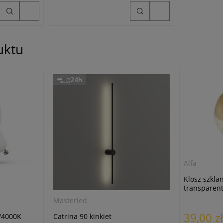
uktu
24h
Alfa
Klosz szkla
transparen
Masterled
39,00 zł
/4000K
Catrina 90 kinkiet