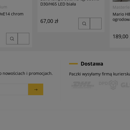
D30/H65 LED biała
mium
Masterl
69xE14 chrom
Mario H8
ogrodow
67,00 zł
antracyt
189,00 
Dostawa
 o nowościach i promocjach.
Paczki wysyłamy firmą kuriersk