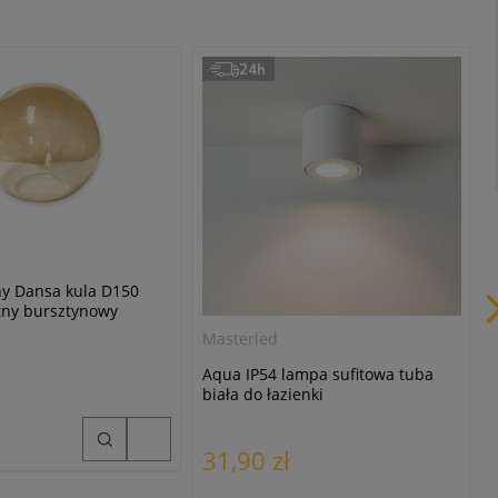
24h
ny Dansa kula D150
tny bursztynowy
Masterled
Aqua IP54 lampa sufitowa tuba
biała do łazienki
31,90 zł