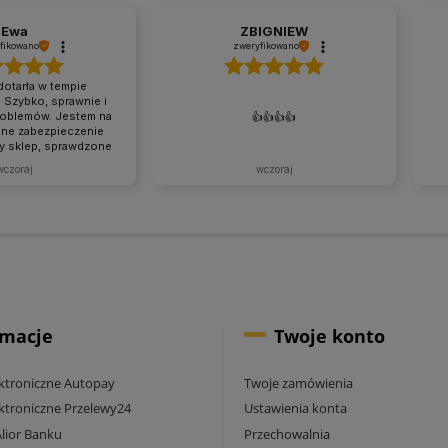
Ewa
ZBIGNIEW
fikowano
zweryfikowano
dotarła w tempie
Szybko, sprawnie i
roblemów. Jestem na
👍️👍️👍️👍️
jne zabezpieczenie
ry sklep, sprawdzone
ściemy i naciągania
wczoraj
wczoraj
 raz dla mnie, tak jak
lubię.
rmacje
Twoje konto
ektroniczne Autopay
Twoje zamówienia
ektroniczne Przelewy24
Ustawienia konta
Alior Banku
Przechowalnia