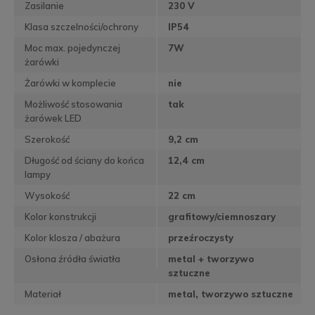
Zasilanie
230 V
Klasa szczelności/ochrony
IP54
Moc max. pojedynczej
7W
żarówki
Żarówki w komplecie
nie
Możliwość stosowania
tak
żarówek LED
Szerokość
9,2 cm
Długość od ściany do końca
12,4 cm
lampy
Wysokość
22 cm
Kolor konstrukcji
grafitowy/ciemnoszary
Kolor klosza / abażura
przeźroczysty
Osłona źródła światła
metal + tworzywo
sztuczne
Materiał
metal, tworzywo sztuczne