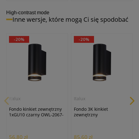
24h
High-contrast mode
Inne wersje, które mogą Ci się spodobać
-20%
-20%
Lumenix
Żarówka LED GU10/8W/3000K
ciepła biała
7,40 zł
Italux
Italux
Fondo kinkiet zewnętrzny
Fondo 3K kinkiet
1xGU10 czarny OWL-2067-
zewnętrzny
1-GU10
1xLED/10W/3000K czarny
OWL-2067-1-3K
56,80 zł
85,60 zł