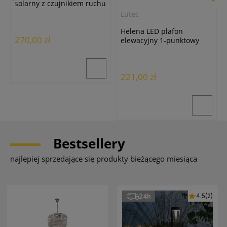
solarny z czujnikiem ruchu
ciemnoszary 6934601118
Lutec
Helena LED plafon
270,00 zł
elewacyjny 1-punktowy
ciemnoszary 5102101118
221,00 zł
Bestsellery
najlepiej sprzedające się produkty bieżącego miesiąca
24h
4.5
(2)