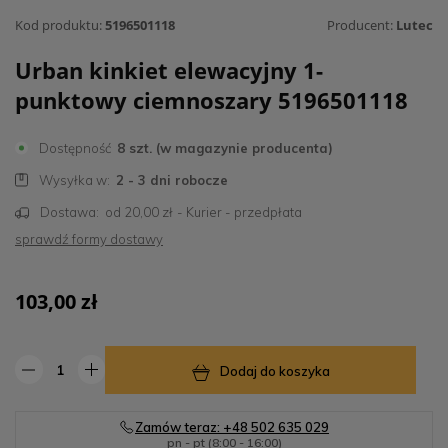
Kod produktu:
5196501118
Producent:
Lutec
Urban kinkiet elewacyjny 1-
punktowy ciemnoszary 5196501118
Dostępność
8 szt. (w magazynie producenta)
Wysyłka w:
2 - 3 dni robocze
Dostawa:
od 20,00 zł
- Kurier - przedpłata
sprawdź formy dostawy
103,00 zł
Dodaj do koszyka
Zamów teraz: +48 502 635 029
pn - pt (8:00 - 16:00)