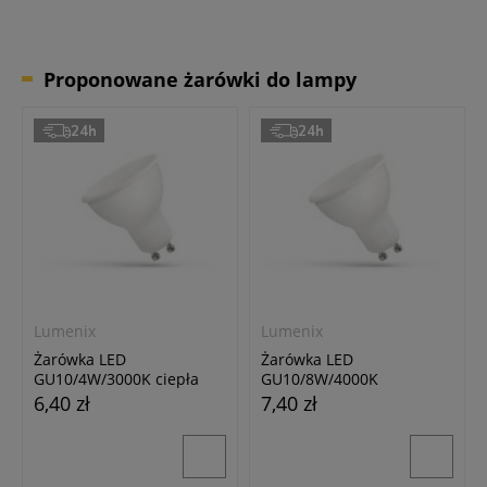
Proponowane żarówki do lampy
24h
24h
Lumenix
Lumenix
Żarówka LED
Żarówka LED
GU10/4W/3000K ciepła
GU10/8W/4000K
biała
neutralna biała
6,40 zł
7,40 zł