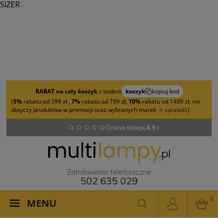
SIZER
RABAT na cały koszyk
z kodem
koszyk
kopiuj kod
(
5%
rabatu od 399 zł ,
7%
rabatu od 799 zł,
10%
rabatu od 1499 zł, nie
dotyczy produktów w promocji oraz wybranych marek ->
sprawdź
)
Ocena sklepu
4.9
Zamówienia telefoniczne
502 635 029
0
MENU