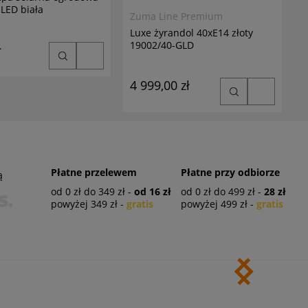
LED biała
Zuma Line Premium
Luxe żyrandol 40xE14 złoty
19002/40-GLD
ł
4 999,00 zł
Płatne przelewem
Płatne przy odbiorze
ą
od 0 zł do 349 zł -
od 16 zł
od 0 zł do 499 zł -
28 zł
powyżej 349 zł -
gratis
powyżej 499 zł -
gratis