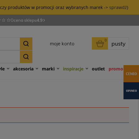
tyczy produktów w promocji oraz wybranych marek ->
sprawdź
)
Ocena sklepu
4.9
0
pusty
moje konto
yle
akcesoria
marki
inspiracje
outlet
promocje