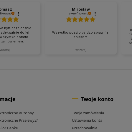
omasz
Mirosław
fikowano
zweryfikowano
a była bezpiecznie
e
adekwatnie do jej
Wszystko poszło bardzo sprawnie,
b
 Wszystko dotarło
polecam.
z zamówieniem.
pr
wczoraj
wczoraj
k
rmacje
Twoje konto
ektroniczne Autopay
Twoje zamówienia
ektroniczne Przelewy24
Ustawienia konta
Alior Banku
Przechowalnia