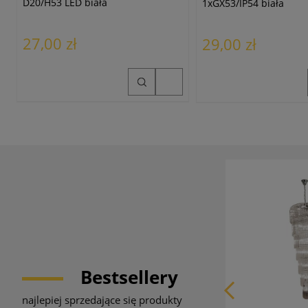
D20/H53 LED biała
1xGX53/IP54 biała
27,00 zł
29,00 zł
Bestsellery
najlepiej sprzedające się produkty