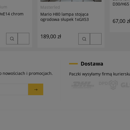
D30/H65 
mium
Masterled
69xE14 chrom
Mario H80 lampa stojąca
ogrodowa słupek 1xGX53
67,00 z
antracyt
189,00 zł
Dostawa
 o nowościach i promocjach.
Paczki wysyłamy firmą kuriersk