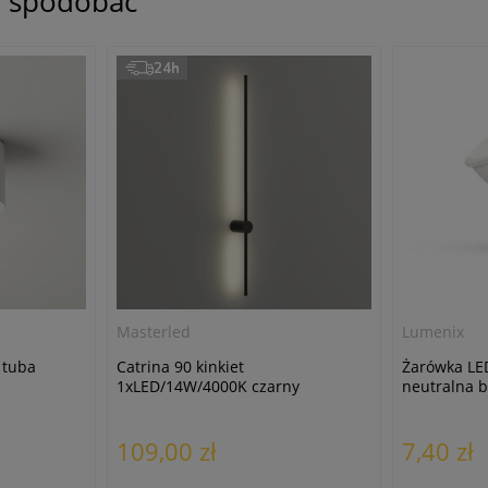
ię spodobać
24h
Masterled
Lumenix
 tuba
Catrina 90 kinkiet
Żarówka LE
1xLED/14W/4000K czarny
neutralna b
109,00 zł
7,40 zł