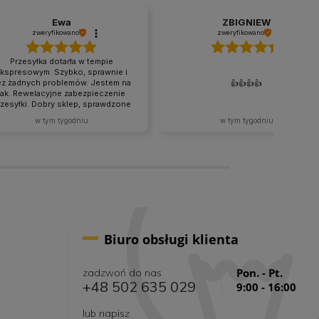
Ewa
ZBIGNIEW
zweryfikowano
zweryfikowano
Przesyłka dotarła w tempie
kspresowym. Szybko, sprawnie i
ez żadnych problemów. Jestem na
👍️👍️👍️👍️
tak. Rewelacyjne zabezpieczenie
zesyłki. Dobry sklep, sprawdzone
produkty bez ściemy i naciągania
w tym tygodniu
w tym tygodniu
lienta. W sama raz dla mnie, tak jak
lubię.
Biuro obsługi klienta
Pon. - Pt.
zadzwoń do nas
+48 502 635 029
9:00 - 16:00
lub napisz