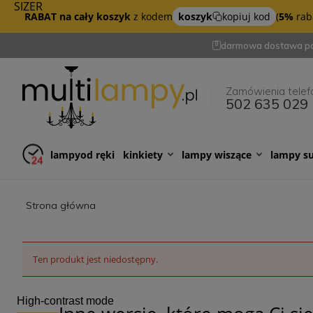
SIZER
RABAT na cały koszyk
z kodem
koszyk
kopiuj kod
(
5%
raba
darmowa dostawa po
Zamówienia telef
502 635 029
lampy
od ręki
kinkiety
lampy wiszące
lampy s
Strona główna
Ten produkt jest niedostępny.
High-contrast mode