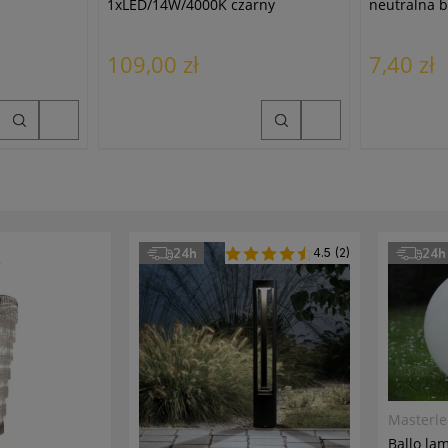
1xLED/14W/4000K czarny
neutralna b
109,00 zł
7,40 zł
24h
4.5
(2)
24h
Masterl
Ballo la