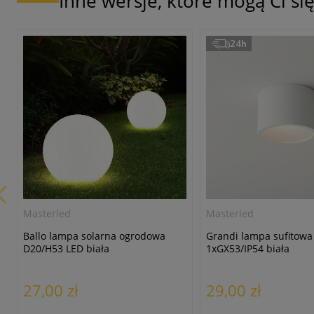
Inne wersje, które mogą Ci s
24h
Masterled
Masterled
Ballo lampa solarna ogrodowa
Grandi lampa sufitowa
D20/H53 LED biała
1xGX53/IP54 biała
27,00 zł
29,00 zł