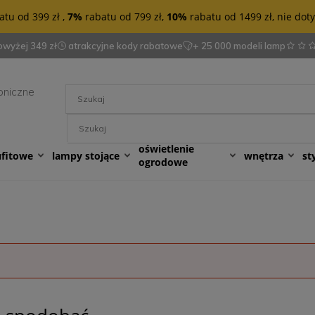
tu od 399 zł ,
7%
rabatu od 799 zł,
10%
rabatu od 1499 zł, nie do
wyżej 349 zł
atrakcyjne kody rabatowe
+ 25 000 modeli lamp
oniczne
oświetlenie
ufitowe
lampy stojące
wnętrza
st
ogrodowe