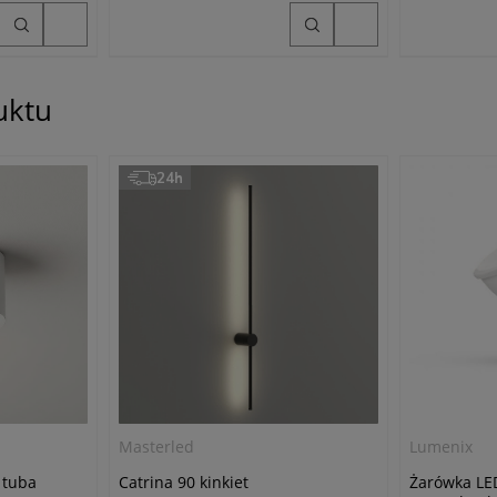
uktu
24h
Masterled
Lumenix
 tuba
Catrina 90 kinkiet
Żarówka LE