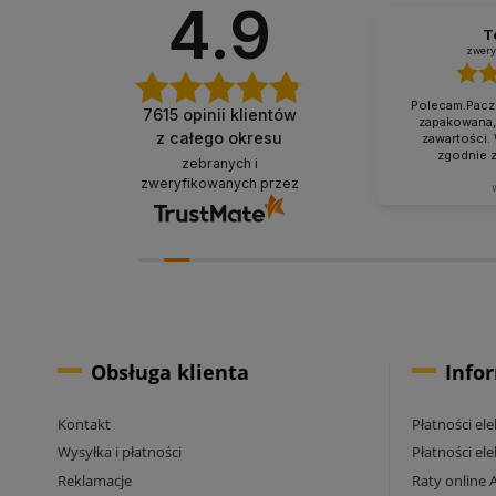
4.9
Elżbieta
T
zweryfikowano
zwery
Imponująco dobre zabezpieczenie,
Polecam.Paczk
7615
opinii klientów
moje uszanowanie. Taka obsługa to
zapakowana, 
z całego okresu
skarb, dają z siebie 100 procent,
zawartości.
aby zadowolić klienta.
zgodnie 
zebranych i
zweryfikowanych przez
dzisiaj
Obsługa klienta
Info
Kontakt
Płatności el
Wysyłka i płatności
Płatności el
Reklamacje
Raty online 