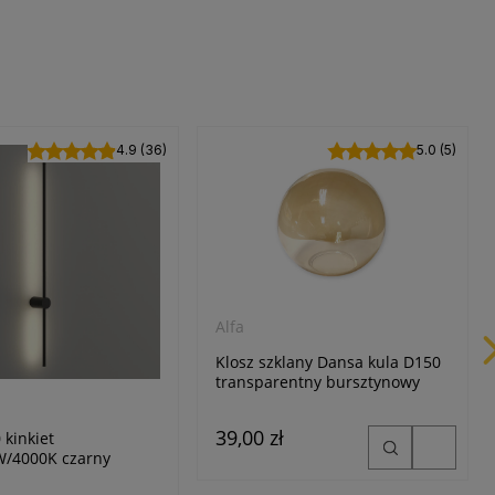
4.9 (36)
5.0 (5)
Alfa
Klosz szklany Dansa kula D150
transparentny bursztynowy
d
39,00 zł
 kinkiet
W/4000K czarny