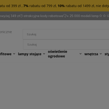
tu od 399 zł ,
7%
rabatu od 799 zł,
10%
rabatu od 1499 zł, nie do
wyżej 349 zł
atrakcyjne kody rabatowe
+ 25 000 modeli lamp
oniczne
oświetlenie
ufitowe
lampy stojące
wnętrza
st
ogrodowe