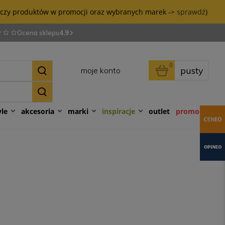
tyczy produktów w promocji oraz wybranych marek ->
sprawdź
)
Ocena sklepu
4.9
0
pusty
moje konto
yle
akcesoria
marki
inspiracje
outlet
promocje