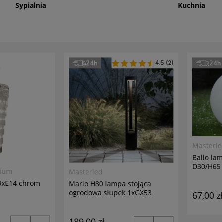
Sypialnia
Kuchnia
24h
4.5
4.5 (2)
(2)
24h
Masterl
Ballo la
D30/H65 
mium
Masterled
69xE14 chrom
Mario H80 lampa stojąca
ogrodowa słupek 1xGX53
67,00 z
antracyt
189,00 zł