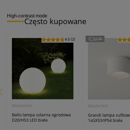
High-contrast mode
Często kupowane
24h
4.5 (2)
Masterled
Masterled
Ballo lampa solarna ogrodowa
Grandi lampa sufitow
D20/H53 LED biała
1xGX53/IP54 biała