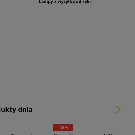
Lampy z wysyłką od ręki
24h
ukty dnia
-15%
Emibig
S
Domeno Lighting