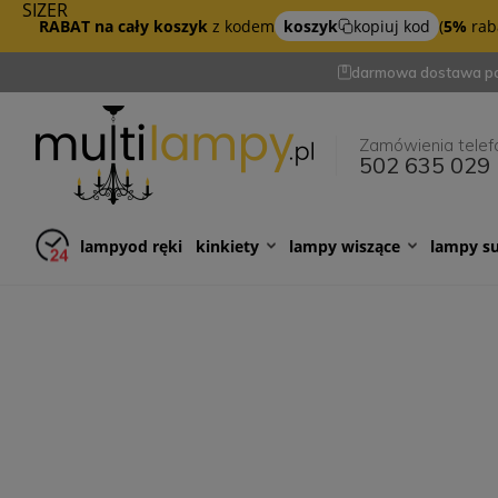
SIZER
RABAT na cały koszyk
z kodem
koszyk
kopiuj kod
(
5%
raba
darmowa dostawa po
Zamówienia telef
502 635 029
lampy
od ręki
kinkiety
lampy wiszące
lampy s