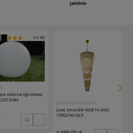
Jadalnia
3.0
3.0 (6)
(6)
M
V
1
6
7
ed
mpa solarna ogrodowa
LED biała
Zuma Line Premium
Luxe żyrandol 40xE14 złoty
19002/40-GLD
ł
4 999,00 zł