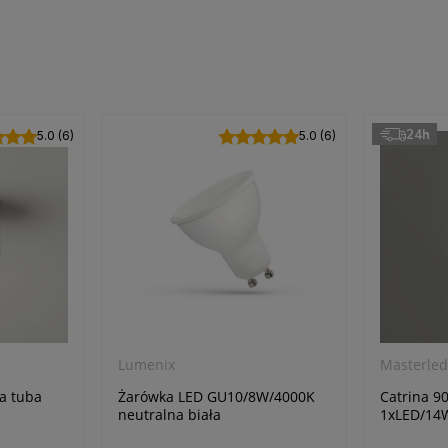
24h
5.0 (6)
5.0 (6)
Lumenix
Masterle
a tuba
Żarówka LED GU10/8W/4000K
Catrina 90
neutralna biała
1xLED/14