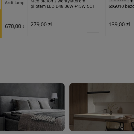
owa
Kleo plafon z wentylatorem i
Lucerno lam
Kaki lampa wisząca 3xE27 mokka 1678/3
pilotem LED D48 36W +15W CCT
6xGU10 beż
biały
279,00 zł
139,00 zł
489,60 zł
576,00 zł