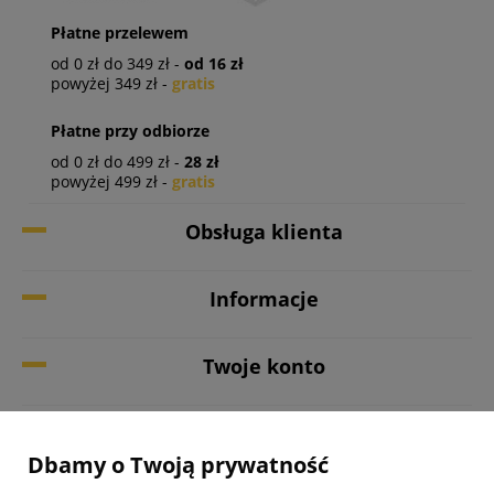
Płatne przelewem
od 0 zł do 349 zł -
od 16 zł
powyżej 349 zł -
gratis
Płatne przy odbiorze
od 0 zł do 499 zł -
28 zł
powyżej 499 zł -
gratis
Obsługa klienta
Informacje
Twoje konto
Biuro obsługi klienta
Dbamy o Twoją prywatność