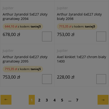
Jupiter
Jupiter
Arthur żyrandol 5xE27 złoty
Arthur żyrandol 6xE27 złoty
granatowy 2094
biały 2098
644,10 zł
z kodem:
taniej5
715,35 zł
z kodem:
taniej5
678,00 zł
753,00 zł
Jupiter
Jupiter
Arthur żyrandol 6xE27 złoty
Axel kinkiet 1xE27 chrom biały
granatowy 2095
1400
715,35 zł
z kodem:
taniej5
753,00 zł
228,00 zł
1
2
3
4
5
...
7