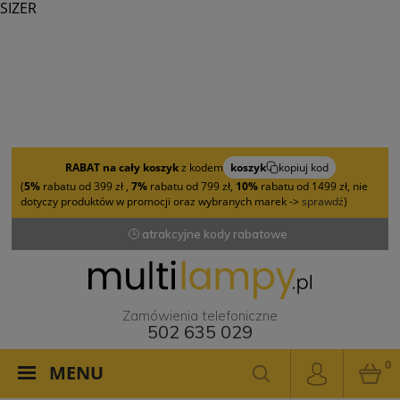
SIZER
RABAT na cały koszyk
z kodem
koszyk
kopiuj kod
(
5%
rabatu od 399 zł ,
7%
rabatu od 799 zł,
10%
rabatu od 1499 zł, nie
dotyczy produktów w promocji oraz wybranych marek ->
sprawdź
)
atrakcyjne kody rabatowe
Zamówienia telefoniczne
502 635 029
0
MENU