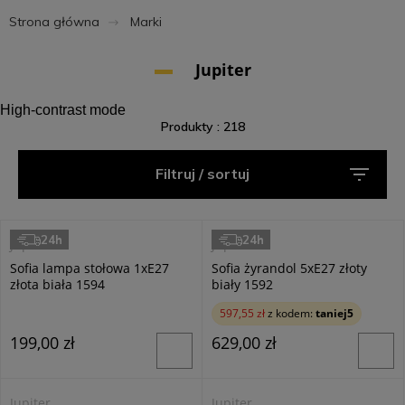
Strona główna
Marki
Jupiter
High-contrast mode
Produkty : 218
Filtruj / sortuj
24h
24h
Jupiter
Jupiter
Sofia lampa stołowa 1xE27
Sofia żyrandol 5xE27 złoty
złota biała 1594
biały 1592
597,55 zł
z kodem:
taniej5
199,00 zł
629,00 zł
Jupiter
Jupiter