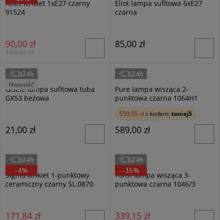
Atlas kinkiet 1xE27 czarny
Eliot lampa sufitowa 6xE27
91524
czarna
90,00 zł
85,00 zł
100,00 zł
24h
24h
Masterled
Aldex
Nowość
Gisele lampa sufitowa tuba
Pure lampa wisząca 2-
GX53 beżowa
punktowa czarna 1064H1
559,55 zł
z kodem:
taniej5
21,00 zł
589,00 zł
24h
24h
Sollux
Emibig
-4%
-15%
Sigma kinkiet 1-punktowy
Torin lampa wisząca 3-
ceramiczny czarny SL.0870
punktowa czarna 1046/3
171,84 zł
339,15 zł