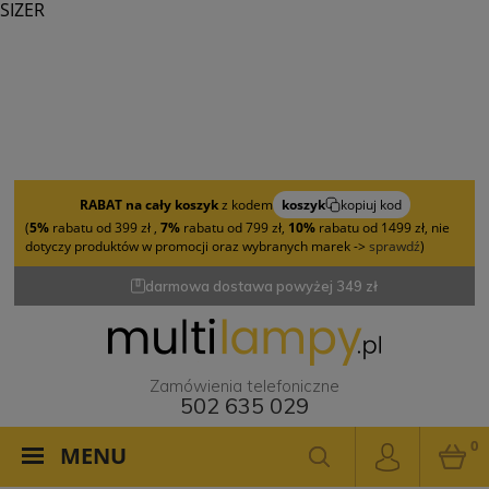
SIZER
RABAT na cały koszyk
z kodem
koszyk
kopiuj kod
(
5%
rabatu od 399 zł ,
7%
rabatu od 799 zł,
10%
rabatu od 1499 zł, nie
dotyczy produktów w promocji oraz wybranych marek ->
sprawdź
)
darmowa dostawa powyżej 349 zł
Zamówienia telefoniczne
502 635 029
0
MENU