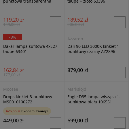
punktowa transparentna
taupe + złoto 63396
711/1
119,20 zł
189,52 zł
149,00 zł
206,00 zł
-8%
Alfa
Azzardo
Dakar lampa sufitowa 4xE27
Dali 90 LED 3000K kinkiet 1-
taupe 63401
punktowy czarny AZ2896
162,84 zł
879,00 zł
177,00 zł
Moosee
Markslojd
Drops kinkiet 3-punktowy
Eagle D35 lampa wisząca 1-
MSE010100272
punktowa biała 106551
426,55 zł
z kodem:
taniej5
449,00 zł
699,00 zł