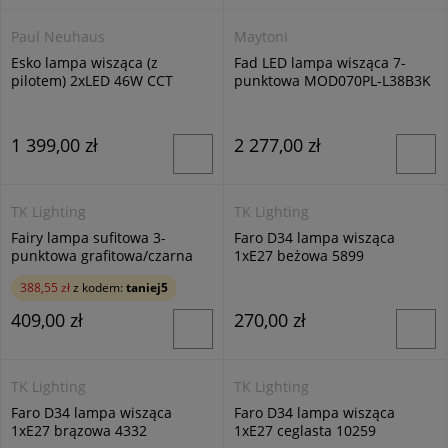
Paul Neuhaus
Maytoni
Esko lampa wisząca (z
Fad LED lampa wisząca 7-
pilotem) 2xLED 46W CCT
punktowa MOD070PL-L38B3K
czarna 2360-18
1 399,00 zł
2 277,00 zł
TK Lighting
TK Lighting
Fairy lampa sufitowa 3-
Faro D34 lampa wisząca
punktowa grafitowa/czarna
1xE27 beżowa 5899
4372
388,55 zł
z kodem:
taniej5
409,00 zł
270,00 zł
TK Lighting
TK Lighting
Faro D34 lampa wisząca
Faro D34 lampa wisząca
1xE27 brązowa 4332
1xE27 ceglasta 10259