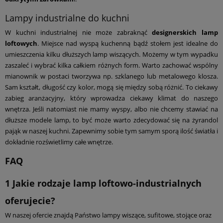
Lampy industrialne do kuchni
W kuchni industrialnej nie może zabraknąć
designerskich lamp
loftowych
. Miejsce nad wyspą kuchenną bądź stołem jest idealne do
umieszczenia kilku dłuższych lamp wiszących. Możemy w tym wypadku
zaszaleć i wybrać kilka całkiem różnych form. Warto zachować wspólny
mianownik w postaci tworzywa np. szklanego lub metalowego klosza.
Sam kształt, długość czy kolor, mogą się między sobą różnić. To ciekawy
zabieg aranżacyjny, który wprowadza ciekawy klimat do naszego
wnętrza. Jeśli natomiast nie mamy wyspy, albo nie chcemy stawiać na
dłuższe modele lamp, to być może warto zdecydować się na żyrandol
pająk w naszej kuchni. Zapewnimy sobie tym samym sporą ilość światła i
dokładnie rozświetlimy całe wnętrze.
FAQ
1
Jakie rodzaje lamp loftowo-industrialnych
oferujecie?
W naszej ofercie znajdą Państwo lampy wiszące, sufitowe, stojące oraz