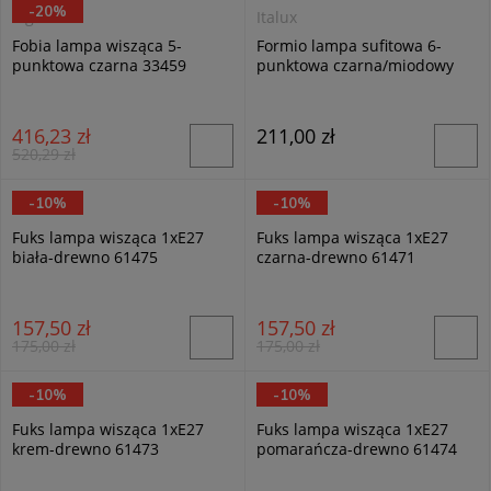
-20%
Sigma
Italux
Fobia lampa wisząca 5-
Formio lampa sufitowa 6-
punktowa czarna 33459
punktowa czarna/miodowy
mosiądz PND-4052-6-BL-HBR
416,23 zł
211,00 zł
520,29 zł
-10%
-10%
Alfa
Alfa
Fuks lampa wisząca 1xE27
Fuks lampa wisząca 1xE27
biała-drewno 61475
czarna-drewno 61471
157,50 zł
157,50 zł
175,00 zł
175,00 zł
-10%
-10%
Alfa
Alfa
Fuks lampa wisząca 1xE27
Fuks lampa wisząca 1xE27
krem-drewno 61473
pomarańcza-drewno 61474