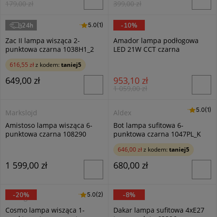
179,00 zł
399,00 zł
24h
-10%
5.0 (1)
5.0
(1)
Aldex
Trio
Zac II lampa wisząca 2-
Amador lampa podłogowa
punktowa czarna 1038H1_2
LED 21W CCT czarna
442410132
616,55 zł
z kodem:
taniej5
649,00 zł
953,10 zł
1 059,00 zł
5.0 (1)
5.0
(1)
Markslojd
Aldex
Amistoso lampa wisząca 6-
Bot lampa sufitowa 6-
punktowa czarna 108290
punktowa czarna 1047PL_K
646,00 zł
z kodem:
taniej5
1 599,00 zł
680,00 zł
-20%
-8%
5.0 (2)
5.0
(2)
Emibig
Alfa
Cosmo lampa wisząca 1-
Dakar lampa sufitowa 4xE27