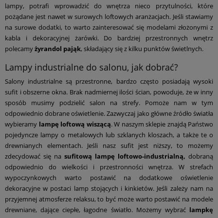
lampy, potrafi wprowadzić do wnętrza nieco przytulności, które
pożądane jest nawet w surowych loftowych aranżacjach. Jeśli stawiamy
na surowe dodatki, to warto zainteresować się modelami złożonymi z
kabla i dekoracyjnej żarówki. Do bardziej przestronnych wnętrz
polecamy
żyrandol pająk
, składający się z kilku punktów świetlnych.
Lampy industrialne do salonu, jak dobrać?
Salony industrialne są przestronne, bardzo często posiadają wysoki
sufit i obszerne okna. Brak nadmiernej ilości ścian, powoduje, że w inny
sposób musimy podzielić salon na strefy. Pomoże nam w tym
odpowiednio dobrane oświetlenie. Zazwyczaj jako główne źródło światła
wybieramy
lampę loftową wiszącą
. W naszym sklepie znajdą Państwo
pojedyncze lampy o metalowych lub szklanych kloszach, a także te o
drewnianych elementach. Jeśli nasz sufit jest niższy, to możemy
zdecydować się na
sufitową lampę loftowo-industrialną,
dobraną
odpowiednio do wielkości i przestronności wnętrza. W strefach
wypoczynkowych warto postawić na dodatkowe oświetlenie
dekoracyjne w postaci lamp stojących i kinkietów. Jeśli zależy nam na
przyjemnej atmosferze relaksu, to być może warto postawić na modele
drewniane, dające ciepłe, łagodne światło. Możemy wybrać
lampkę