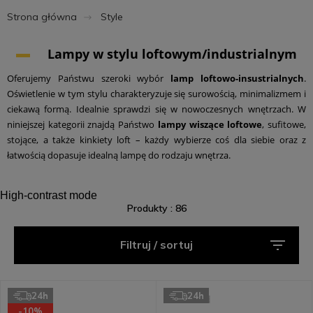
Strona główna
Style
Lampy w stylu loftowym/industrialnym
Oferujemy Państwu szeroki wybór
lamp loftowo-insustrialnych
.
Oświetlenie w tym stylu charakteryzuje się surowością, minimalizmem i
ciekawą formą. Idealnie sprawdzi się w nowoczesnych wnętrzach. W
niniejszej kategorii znajdą Państwo
lampy wiszące loftowe
, sufitowe,
stojące, a także kinkiety loft – każdy wybierze coś dla siebie oraz z
łatwością dopasuje idealną lampę do rodzaju wnętrza.
High-contrast mode
Produkty : 86
Filtruj / sortuj
24h
24h
Alfa
Masterled
-10%