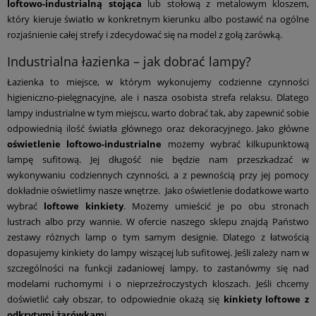
loftowo-industrialną stojąca
lub stołową z metalowym kloszem,
który kieruje światło w konkretnym kierunku albo postawić na ogólne
rozjaśnienie całej strefy i zdecydować się na model z gołą żarówką.
Industrialna łazienka – jak dobrać lampy?
Łazienka to miejsce, w którym wykonujemy codzienne czynności
higieniczno-pielęgnacyjne, ale i nasza osobista strefa relaksu. Dlatego
lampy industrialne w tym miejscu, warto dobrać tak, aby zapewnić sobie
odpowiednią ilość światła głównego oraz dekoracyjnego. Jako główne
oświetlenie loftowo-industrialne
możemy wybrać kilkupunktową
lampę sufitową. Jej długość nie będzie nam przeszkadzać w
wykonywaniu codziennych czynności, a z pewnością przy jej pomocy
dokładnie oświetlimy nasze wnętrze. Jako oświetlenie dodatkowe warto
wybrać
loftowe kinkiety
. Możemy umieścić je po obu stronach
lustrach albo przy wannie. W ofercie naszego sklepu znajdą Państwo
zestawy różnych lamp o tym samym designie. Dlatego z łatwością
dopasujemy kinkiety do lampy wiszącej lub sufitowej. Jeśli zależy nam w
szczególności na funkcji zadaniowej lampy, to zastanówmy się nad
modelami ruchomymi i o nieprzeźroczystych kloszach. Jeśli chcemy
doświetlić cały obszar, to odpowiednie okażą się
kinkiety loftowe z
odkrytymi żarówkam
i.