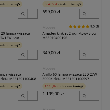
kodem:
taniej5
664,05 zł
z kodem:
taniej5
699,00 zł
5.0
5.0 (1)
(1)
Moosee
 120 lampa wisząca
Amadeo kinkiet 2-punktowy złoty
ED/15W czarna
MSE010400196
286
kodem:
taniej7
349,00 zł
Moosee
ampa wisząca
Anillo 60 lampa wisząca LED 27W
 złota MSE1501100408
3000K złota MSE1501100597
kodem:
taniej7
1 115,07 zł
z kodem:
taniej7
1 199,00 zł
Moosee