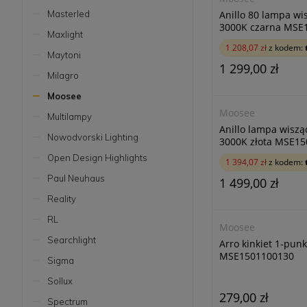
Anillo 80 lampa w
Masterled
3000K czarna MSE
Maxlight
1 208,07 zł
z kodem:
Maytoni
1 299,00 zł
Milagro
Moosee
Moosee
Multilampy
Anillo lampa wisz
Nowodvorski Lighting
3000K złota MSE1
Open Design Highlights
1 394,07 zł
z kodem:
Paul Neuhaus
1 499,00 zł
Reality
RL
Moosee
Searchlight
Arro kinkiet 1-pun
MSE1501100130
Sigma
Sollux
279,00 zł
Spectrum