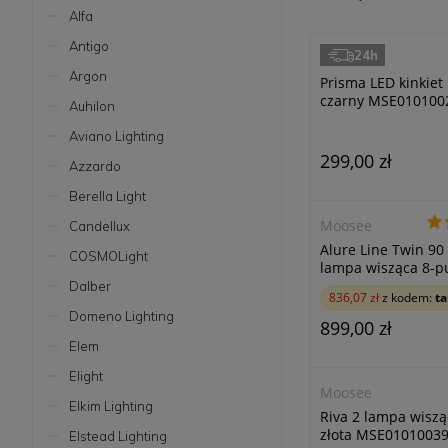
Alfa
Antigo
24h
Moosee
Argon
Prisma LED kinkiet
czarny MSE010100
Auhilon
Aviano Lighting
299,00 zł
Azzardo
Berella Light
Moosee
Candellux
Alure Line Twin 90
COSMOLight
lampa wisząca 8-
czarna MSE010100
Dalber
836,07 zł
z kodem:
ta
Domeno Lighting
899,00 zł
Elem
Elight
Moosee
Elkim Lighting
Riva 2 lampa wisz
złota MSE0101003
Elstead Lighting