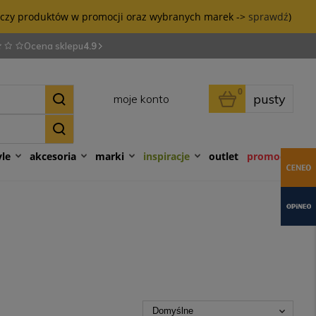
tyczy produktów w promocji oraz wybranych marek ->
sprawdź
)
Ocena sklepu
4.9
0
pusty
moje konto
yle
akcesoria
marki
inspiracje
outlet
promocje