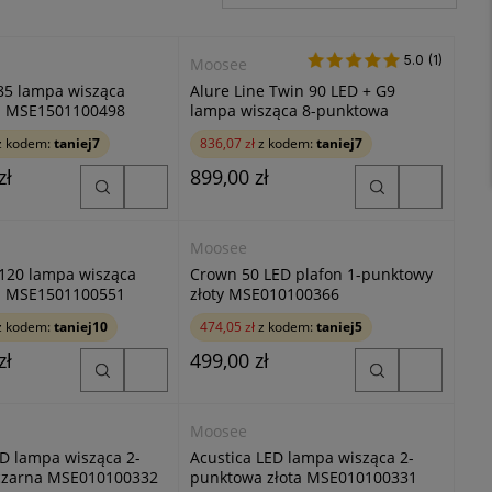
5.0
5.0 (1)
(1)
Moosee
 85 lampa wisząca
Alure Line Twin 90 LED + G9
a MSE1501100498
lampa wisząca 8-punktowa
czarna MSE010100285
 kodem:
taniej7
836,07 zł
z kodem:
taniej7
zł
899,00 zł
Moosee
 120 lampa wisząca
Crown 50 LED plafon 1-punktowy
a MSE1501100551
złoty MSE010100366
 kodem:
taniej10
474,05 zł
z kodem:
taniej5
zł
499,00 zł
Moosee
ED lampa wisząca 2-
Acustica LED lampa wisząca 2-
czarna MSE010100332
punktowa złota MSE010100331