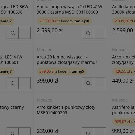
isząca LED 36W
Anillo lampa wisząca 2xLED 41W
Anillo lam
1501100598
3000K czarna MSE1501100600
3000K złot
taniej7
2 339,10 zł
z kodem:
taniej10
2 339,10 zł
z
2 599,00 zł
2 599,00 
Moosee
Moosee
ąca LED 41W
Arco 20 lampa wisząca 1-
Arco kinki
501100601
punktowa złota/jasny marmur
złoty/jasn
MSE010100132
MSE010100
taniej7
379,05 zł
z kodem:
taniej5
426,55 zł
z 
399,00 zł
449,00 zł
Moosee
Moosee
ktowy czarny
Arro kinkiet 1-punktowy złoty
Astrifero l
MSE010400209
929,07 zł
z 
239,00 zł
999,00 zł