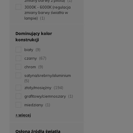
zmiany barwy z pilota)
(1)
3000K - 6000K (regulacja
zmiany barwy światła w
lampie)
(1)
Dominujący kolor
konstrukcji
biały
(9)
czarny
(67)
chrom
(9)
satyna/srebrny/aluminium
(5)
złoty/mosiężny
(194)
grafitowy/ciemnoszary
(1)
miedziany
(1)
+ więcej
Osłona źródła światła