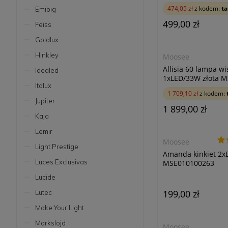
474,05 zł
z kodem:
ta
Emibig
499,00 zł
Feiss
Goldlux
Hinkley
Moosee
Allisia 60 lampa w
Idealed
1xLED/33W złota 
Italux
1 709,10 zł
z kodem:
Jupiter
1 899,00 zł
Kaja
Lemir
Moosee
Light Prestige
Amanda kinkiet 2xE
Luces Exclusivas
MSE010100263
Lucide
199,00 zł
Lutec
Make Your Light
Markslojd
Moosee