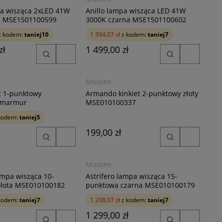
pa wisząca 2xLED 41W
Anillo lampa wisząca LED 41W
a MSE1501100599
3000K czarna MSE1501100602
 kodem:
taniej10
1 394,07 zł
z kodem:
taniej7
zł
1 499,00 zł
Moosee
et 1-punktowy
Armando kinkiet 2-punktowy złoty
y marmur
MSE010100337
259
kodem:
taniej5
199,00 zł
Moosee
ampa wisząca 10-
Astrifero lampa wisząca 15-
punktowa złota MSE010100182
punktowa czarna MSE010100179
kodem:
taniej7
1 208,07 zł
z kodem:
taniej7
1 299,00 zł