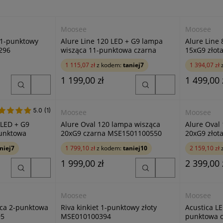
Moosee
Moosee
 1-punktowy
Alure Line 120 LED + G9 lampa
Alure Line
296
wisząca 11-punktowa czarna
15xG9 złot
MSE010100347
1 115,07 zł
z kodem:
taniej7
1 394,07 zł
z
1 199,00 zł
1 499,00 
5.0
5.0 (1)
(1)
Moosee
Moosee
 LED + G9
Alure Oval 120 lampa wisząca
Alure Oval
punktowa
20xG9 czarna MSE1501100550
20xG9 złot
346
niej7
1 799,10 zł
z kodem:
taniej10
2 159,10 zł
z
1 999,00 zł
2 399,00 
Moosee
Moosee
ąca 2-punktowa
Riva kinkiet 1-punktowy złoty
Acustica L
95
MSE010100394
punktowa 