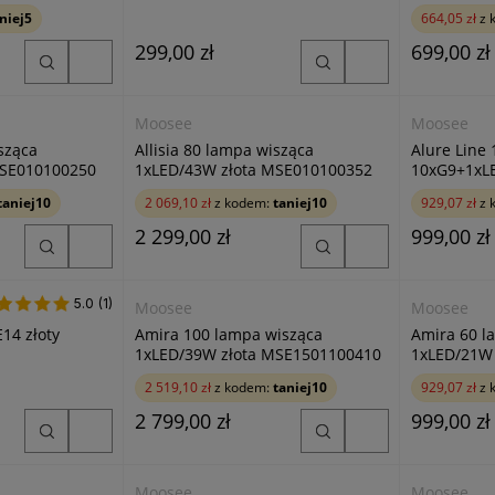
niej5
664,05 zł
z 
299,00 zł
699,00 zł
Moosee
Moosee
isząca
Allisia 80 lampa wisząca
Alure Line
MSE010100250
1xLED/43W złota MSE010100352
10xG9+1xL
MSE010100
taniej10
2 069,10 zł
z kodem:
taniej10
929,07 zł
z 
2 299,00 zł
999,00 zł
5.0
5.0 (1)
(1)
Moosee
Moosee
14 złoty
Amira 100 lampa wisząca
Amira 60 l
1xLED/39W złota MSE1501100410
1xLED/21W
2 519,10 zł
z kodem:
taniej10
929,07 zł
z 
2 799,00 zł
999,00 zł
Moosee
Moosee