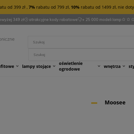
tu od 399 zł ,
7%
rabatu od 799 zł,
10%
rabatu od 1499 zł, nie do
wyżej 349 zł
atrakcyjne kody rabatowe
+ 25 000 modeli lamp
oniczne
oświetlenie
ufitowe
lampy stojące
wnętrza
st
ogrodowe
Moosee
e