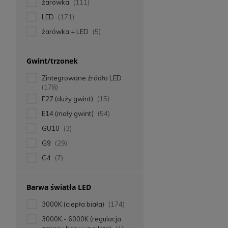
żarówka
(111)
LED
(171)
żarówka + LED
(5)
Gwint/trzonek
Zintegrowane źródło LED
(178)
E27 (duży gwint)
(15)
E14 (mały gwint)
(54)
GU10
(3)
G9
(29)
G4
(7)
Barwa światła LED
3000K (ciepła biała)
(174)
3000K - 6000K (regulacja