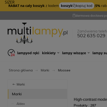
SIZER
RABAT na cały koszyk
z kodem
koszyk
kopiuj kod
(
5%
raba
darmowa dostawa po
Zamówienia telef
502 635 029
lampy
od ręki
kinkiety
lampy wiszące
lampy s
Strona główna
Marki
Moosee
Marki
Marki
High-contrast mod
Aldex
Produkty : 287