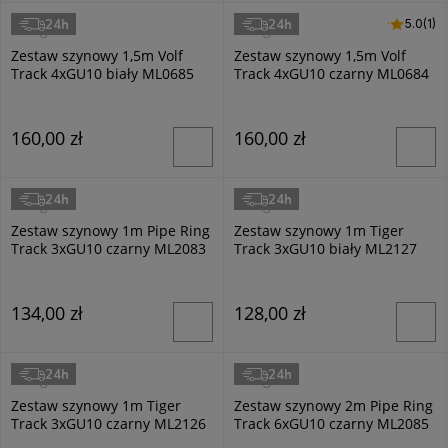
24h
24h
5.0 (1)
5.0
(1)
Milagro
Milagro
Zestaw szynowy 1,5m Volf
Zestaw szynowy 1,5m Volf
Track 4xGU10 biały ML0685
Track 4xGU10 czarny ML0684
160,00 zł
160,00 zł
24h
24h
Milagro
Milagro
Zestaw szynowy 1m Pipe Ring
Zestaw szynowy 1m Tiger
Track 3xGU10 czarny ML2083
Track 3xGU10 biały ML2127
134,00 zł
128,00 zł
24h
24h
Milagro
Milagro
Zestaw szynowy 1m Tiger
Zestaw szynowy 2m Pipe Ring
Track 3xGU10 czarny ML2126
Track 6xGU10 czarny ML2085