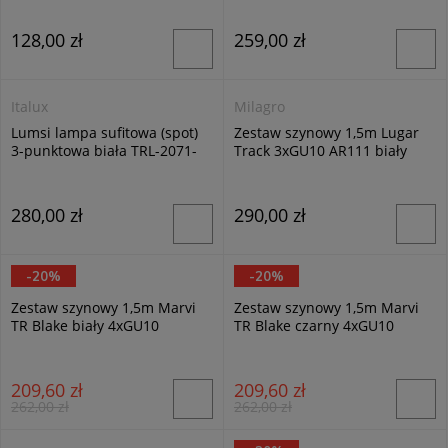
128,00 zł
259,00 zł
Italux
Milagro
Lumsi lampa sufitowa (spot)
Zestaw szynowy 1,5m Lugar
3-punktowa biała TRL-2071-
Track 3xGU10 AR111 biały
3T-10-WH
ML7449
280,00 zł
290,00 zł
-20%
-20%
Italux
Italux
Zestaw szynowy 1,5m Marvi
Zestaw szynowy 1,5m Marvi
TR Blake biały 4xGU10
TR Blake czarny 4xGU10
209,60 zł
209,60 zł
262,00 zł
262,00 zł