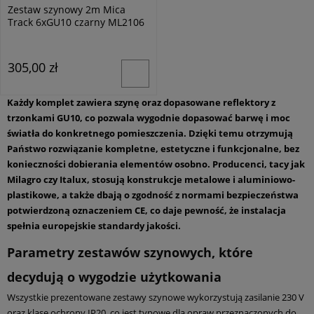
Zestaw szynowy 2m Mica
Track 6xGU10 czarny ML2106
305,00 zł
Każdy komplet zawiera szynę oraz dopasowane reflektory z
trzonkami GU10, co pozwala wygodnie dopasować barwę i moc
światła do konkretnego pomieszczenia. Dzięki temu otrzymują
Państwo rozwiązanie kompletne, estetyczne i funkcjonalne, bez
konieczności dobierania elementów osobno. Producenci, tacy jak
Milagro czy Italux, stosują konstrukcje metalowe i aluminiowo-
plastikowe, a także dbają o zgodność z normami bezpieczeństwa
potwierdzoną oznaczeniem CE, co daje pewność, że instalacja
spełnia europejskie standardy jakości.
Parametry zestawów szynowych, które
decydują o wygodzie użytkowania
Wszystkie prezentowane zestawy szynowe wykorzystują zasilanie 230 V
oraz klasę ochrony IP20, co jest typowe dla opraw przeznaczonych do