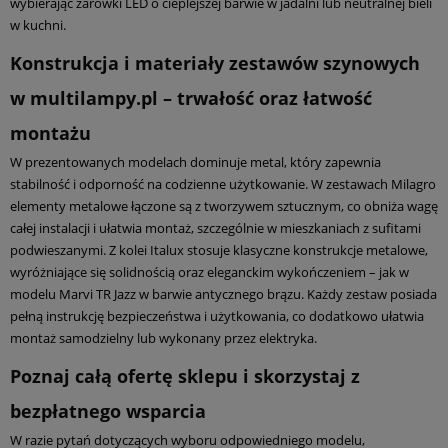
wybierając żarówki LED o cieplejszej barwie w jadalni lub neutralnej bieli
w kuchni.
Konstrukcja i materiały zestawów szynowych
w multilampy.pl – trwałość oraz łatwość
montażu
W prezentowanych modelach dominuje metal, który zapewnia
stabilność i odporność na codzienne użytkowanie. W zestawach Milagro
elementy metalowe łączone są z tworzywem sztucznym, co obniża wagę
całej instalacji i ułatwia montaż, szczególnie w mieszkaniach z sufitami
podwieszanymi. Z kolei Italux stosuje klasyczne konstrukcje metalowe,
wyróżniające się solidnością oraz eleganckim wykończeniem – jak w
modelu Marvi TR Jazz w barwie antycznego brązu. Każdy zestaw posiada
pełną instrukcję bezpieczeństwa i użytkowania, co dodatkowo ułatwia
montaż samodzielny lub wykonany przez elektryka.
Poznaj całą ofertę sklepu i skorzystaj z
bezpłatnego wsparcia
W razie pytań dotyczących wyboru odpowiedniego modelu,