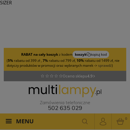
SIZER
RABAT na cały koszyk
z kodem
koszyk
kopiuj kod
(
5%
rabatu od 399 zł ,
7%
rabatu od 799 zł,
10%
rabatu od 1499 zł, nie
dotyczy produktów w promocji oraz wybranych marek ->
sprawdź
)
Ocena sklepu
4.9
Zamówienia telefoniczne
502 635 029
0
MENU