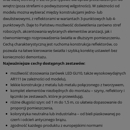
wnętrz (poza strefami o podwyższonej wilgotności). W zależności od
modelu można wybierać między konstrukcjami jedno- lub
dwulistwowymi, z reflektorami w wariantach 3-punktowych lub 4-
punktowych. Daje to Państwu możliwość doświetlenia zarówno stref
roboczych, akcentowania wybranych elementów aranżacji, jak i
równomiernego rozprowadzenia światła w dłuższym pomieszczeniu.
Cechą charakterystyczną jest ruchoma konstrukcja reflektorów, co
pozwala na łatwe kierowanie światła i szybką korektę ustawień bez
konieczności demontażu.
Najważniejsze cechy dostępnych zestawów:
możliwość stosowania żarówek LED GU10, także wysokowydajnych
AR111 (w zależności od modelu),
lekkie konstrukcje z metalu lub metalu połączonego z tworzywem,
komplet elementów niezbędnych do montażu – szyny, reflektory i
łączniki (w zestawach, które je przewidują),
różne długości szyn: od 1 m do 1,5 m, co ułatwia dopasowanie do
proporcji pomieszczenia,
kolorystyka neutralna lub industrialna – od bieli piaskowanej po
czerń i odcień antycznego brązu,
zgodność każdego produktu z europejskimi normami