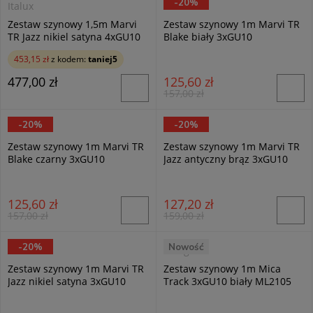
-20%
Italux
Italux
Zestaw szynowy 1,5m Marvi
Zestaw szynowy 1m Marvi TR
TR Jazz nikiel satyna 4xGU10
Blake biały 3xGU10
453,15 zł
z kodem:
taniej5
477,00 zł
125,60 zł
157,00 zł
-20%
-20%
Italux
Italux
Zestaw szynowy 1m Marvi TR
Zestaw szynowy 1m Marvi TR
Blake czarny 3xGU10
Jazz antyczny brąz 3xGU10
125,60 zł
127,20 zł
157,00 zł
159,00 zł
-20%
Nowość
Italux
Milagro
Zestaw szynowy 1m Marvi TR
Zestaw szynowy 1m Mica
Jazz nikiel satyna 3xGU10
Track 3xGU10 biały ML2105