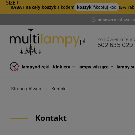
SIZER
RABAT na cały koszyk
z kodem
koszyk
kopiuj kod
(
5%
raba
darmowa dostawa po
Zamówienia telef
502 635 029
lampy
od ręki
kinkiety
lampy wiszące
lampy s
Strona główna
Kontakt
Kontakt