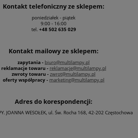
Kontakt telefoniczny ze sklepem:
poniedziałek - piątek
9:00 - 16:00
tel.
+48 502 635 029
Kontakt mailowy ze sklepem:
zapytania -
biuro@multilampy.pl
reklamacje towaru -
reklamacje@multilampy.pl
zwroty towaru -
zwrot@multilampy.pl
oferty współpracy -
marketing@multilampy.pl
Adres do korespondencji:
. JOANNA WESOŁEK, ul. Św. Rocha 168, 42-202 Częstochowa