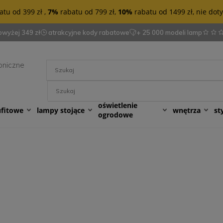
tu od 399 zł ,
7%
rabatu od 799 zł,
10%
rabatu od 1499 zł, nie do
wyżej 349 zł
atrakcyjne kody rabatowe
+ 25 000 modeli lamp
oniczne
oświetlenie
ufitowe
lampy stojące
wnętrza
st
ogrodowe