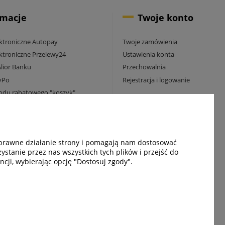
rmacje
Twoje konto
ektroniczne Autopay
Twoje zamówienia
ektroniczne Przelewy24
Ustawienia konta
Alior Banku
Przechowalnia
yPo
Rejestracja i logowanie
odu rabatowego "koszyk"
rmowej wysyłki
amodzielnie odbierz paczkę
poprawne działanie strony i pomagają nam dostosować
tmate
stanie przez nas wszystkich tych plików i przejść do
cji, wybierając opcję "Dostosuj zgody".