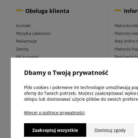
Obsługa klienta
Info
Kontakt
Płatności el
Wysyłka i płatności
Płatności el
Reklamacje
Raty online 
Zwroty
Płatności Pa
Jak kupować
Regulamin k
Regulamin sklepu
Promocja da
Dbamy o Twoją prywatność
Polityka prywatności
DHL POP - s
Informacje o cookies
Blog
Pliki cookies i pokrewne im technologie umożliwiają 
Ustawienia plików cookie
Opinie Trus
ofertę do Twoich potrzeb. Możesz zaakceptować wykorzy
Harmonogram wysyłek przed Świętami
sklepu lub dostosować użycie plików do swoich preferen
Więcej o polityce prywatności
Zaakceptuj wszystkie
Dostosuj zgody