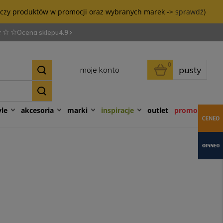
tyczy produktów w promocji oraz wybranych marek ->
sprawdź
)
Ocena sklepu
4.9
0
pusty
moje konto
yle
akcesoria
marki
inspiracje
outlet
promocje