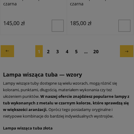
czarna
czarna
145,00 zł
185,00 zł
1
2
3
4
5
...
20
Lampa wisząca tuba — wzory
Lampy wiszące tuby dostępne są wielu wzorach, mogą różnić się
kolorami, punktami, długością, materiałem wykonania czy też
ułożeniem punktów.
W naszej ofercie znajdziesz popularne lampy z
tub wykonanych z metalu w czarnym kolorze, które sprawdzą się
w większości aranżacji.
Oprócz tego posiadamy oryginalne i
nietypowe kombinacje do bardziej indywidualnych wystrojów.
Lampa wisząca tuba złota