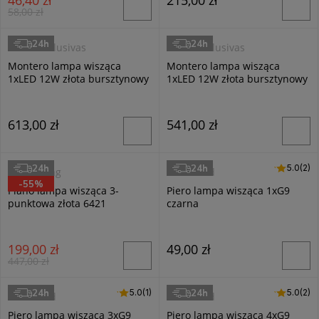
58,00 zł
24h
24h
Luces Exclusivas
Luces Exclusivas
Montero lampa wisząca
Montero lampa wisząca
1xLED 12W złota bursztynowy
1xLED 12W złota bursztynowy
LE44588
LE44590
613,00 zł
541,00 zł
24h
24h
5.0 (2)
5.0
(2)
TK Lighting
Masterled
-55%
Piano lampa wisząca 3-
Piero lampa wisząca 1xG9
punktowa złota 6421
czarna
199,00 zł
49,00 zł
447,00 zł
24h
24h
5.0 (1)
5.0
(1)
5.0 (2)
5.0
(2)
Masterled
Masterled
Piero lampa wisząca 3xG9
Piero lampa wisząca 4xG9