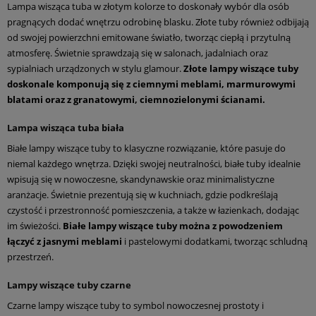
Lampa wisząca tuba w złotym kolorze to doskonały wybór dla osób
pragnących dodać wnętrzu odrobinę blasku. Złote tuby również odbijają
od swojej powierzchni emitowane światło, tworząc ciepłą i przytulną
atmosferę. Świetnie sprawdzają się w salonach, jadalniach oraz
sypialniach urządzonych w stylu glamour.
Złote lampy wiszące tuby
doskonale komponują się z ciemnymi meblami, marmurowymi
blatami oraz z granatowymi, ciemnozielonymi ścianami.
Lampa wisząca tuba biała
Białe lampy wiszące tuby to klasyczne rozwiązanie, które pasuje do
niemal każdego wnętrza. Dzięki swojej neutralności, białe tuby idealnie
wpisują się w nowoczesne, skandynawskie oraz minimalistyczne
aranżacje. Świetnie prezentują się w kuchniach, gdzie podkreślają
czystość i przestronność pomieszczenia, a także w łazienkach, dodając
im świeżości.
Białe lampy wiszące tuby można z powodzeniem
łączyć z jasnymi meblami
i pastelowymi dodatkami, tworząc schludną
przestrzeń.
Lampy wiszące tuby czarne
Czarne lampy wiszące tuby to symbol nowoczesnej prostoty i