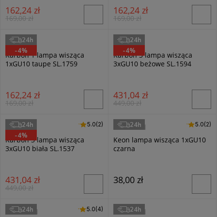
162,24 zł
162,24 zł
169,00 zł
169,00 zł
24h
24h
Sollux
Sollux
-4%
-4%
Karbon 1 lampa wisząca
Karbon 3 lampa wisząca
1xGU10 taupe SL.1759
3xGU10 beżowe SL.1594
162,24 zł
431,04 zł
169,00 zł
449,00 zł
24h
24h
5.0 (2)
5.0
(2)
5.0 (2)
5.0
(2)
Sollux
Masterled
-4%
Karbon 3 lampa wisząca
Keon lampa wisząca 1xGU10
3xGU10 biała SL.1537
czarna
431,04 zł
38,00 zł
449,00 zł
24h
24h
5.0 (4)
5.0
(4)
Masterled
Masterled