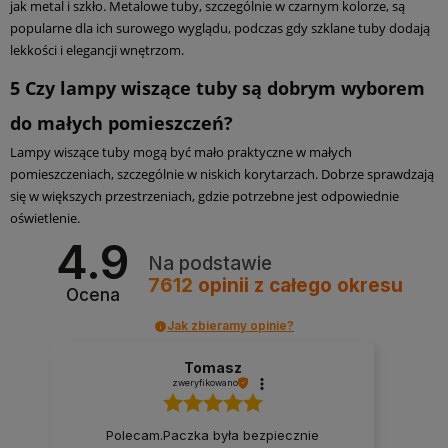
jak metal i szkło. Metalowe tuby, szczególnie w czarnym kolorze, są
popularne dla ich surowego wyglądu, podczas gdy szklane tuby dodają
lekkości i elegancji wnętrzom.
5
Czy lampy wiszące tuby są dobrym wyborem
do małych pomieszczeń?
Lampy wiszące tuby mogą być mało praktyczne w małych
pomieszczeniach, szczególnie w niskich korytarzach. Dobrze sprawdzają
się w większych przestrzeniach, gdzie potrzebne jest odpowiednie
oświetlenie.
4.9
Na podstawie
7612
opinii
z całego okresu
Ocena
Jak zbieramy opinie?
Tomasz
zweryfikowano
Polecam.Paczka była bezpiecznie