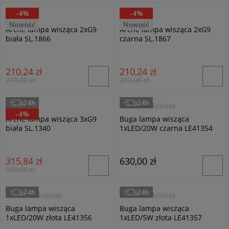
-4%
-4%
Sollux
Sollux
Nowość
Nowość
Arche lampa wisząca 2xG9
Arche lampa wisząca 2xG9
biała SL.1866
czarna SL.1867
210,24 zł
210,24 zł
219,00 zł
219,00 zł
24h
24h
Sollux
Luces Exclusivas
-4%
Arche lampa wisząca 3xG9
Buga lampa wisząca
biała SL.1340
1xLED/20W czarna LE41354
315,84 zł
630,00 zł
329,00 zł
24h
24h
Luces Exclusivas
Luces Exclusivas
Buga lampa wisząca
Buga lampa wisząca
1xLED/20W złota LE41356
1xLED/5W złota LE41357