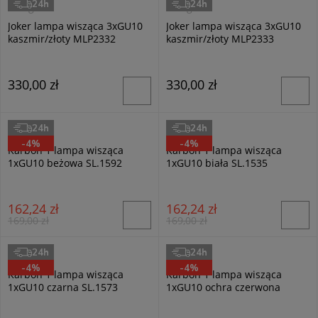
24h
24h
Milagro
Milagro
Joker lampa wisząca 3xGU10
Joker lampa wisząca 3xGU10
kaszmir/złoty MLP2332
kaszmir/złoty MLP2333
330,00 zł
330,00 zł
24h
24h
Sollux
Sollux
-4%
-4%
Karbon 1 lampa wisząca
Karbon 1 lampa wisząca
1xGU10 beżowa SL.1592
1xGU10 biała SL.1535
162,24 zł
162,24 zł
169,00 zł
169,00 zł
24h
24h
Sollux
Sollux
-4%
-4%
Karbon 1 lampa wisząca
Karbon 1 lampa wisząca
1xGU10 czarna SL.1573
1xGU10 ochra czerwona
SL.1630