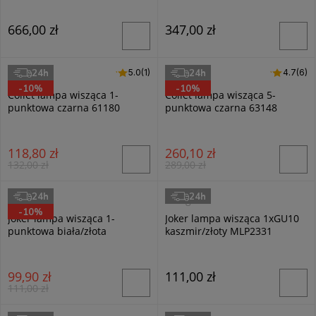
666,00 zł
347,00 zł
24h
24h
5.0 (1)
5.0
(1)
4.7 (6)
4.7
(6)
Alfa
Alfa
-10%
-10%
Collet lampa wisząca 1-
Collet lampa wisząca 5-
punktowa czarna 61180
punktowa czarna 63148
118,80 zł
260,10 zł
132,00 zł
289,00 zł
24h
24h
Milagro
Milagro
-10%
Joker lampa wisząca 1-
Joker lampa wisząca 1xGU10
punktowa biała/złota
kaszmir/złoty MLP2331
MLP6081
99,90 zł
111,00 zł
111,00 zł