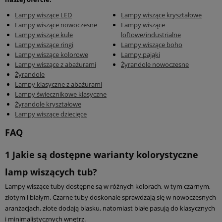
Lampy wiszące LED
Lampy wiszące kryształowe
Lampy wiszące nowoczesne
Lampy wiszące
Lampy wiszące kule
loftowe/industrialne
Lampy wiszące ringi
Lampy wiszące boho
Lampy wiszące kolorowe
Lampy pająki
Lampy wiszące z abażurami
Żyrandole nowoczesne
Żyrandole
Lampy klasyczne z abażurami
Lampy świecznikowe klasyczne
Żyrandole kryształowe
Lampy wiszące dziecięce
FAQ
1
Jakie są dostępne warianty kolorystyczne
lamp wiszących tub?
Lampy wiszące tuby dostępne są w różnych kolorach, w tym czarnym,
złotym i białym. Czarne tuby doskonale sprawdzają się w nowoczesnych
aranżacjach, złote dodają blasku, natomiast białe pasują do klasycznych
i minimalistycznych wnętrz.