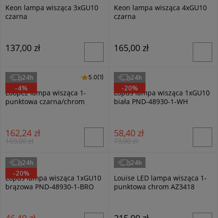
Keon lampa wisząca 3xGU10
Keon lampa wisząca 4xGU10
czarna
czarna
137,00 zł
165,00 zł
24h
24h
5.0 (1)
5.0
(1)
Sollux
Italux
-4%
-20%
Loopez lampa wisząca 1-
Lopus lampa wisząca 1xGU10
punktowa czarna/chrom
biała PND-48930-1-WH
SL.0940
162,24 zł
58,40 zł
169,00 zł
73,00 zł
24h
24h
Italux
Azzardo
-20%
Lopus lampa wisząca 1xGU10
Louise LED lampa wisząca 1-
brązowa PND-48930-1-BRO
punktowa chrom AZ3418
46,40 zł
215,00 zł