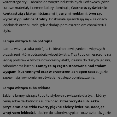
wyrazistego stylu. Idealne do wnętrz industrialnych i loftowych, gdzie
surowe materiały i ciemne kolory dominują. C
zarne tuby świetnie
kontrastują z białymi ścianami i jasnymi meblami, tworząc
wyrazisty punkt centralny.
Doskonale sprawdzają się w salonach,
jadalniach oraz biurach, gdzie dodają pomieszczeniom charakteru i
stylu.
Lampa wisząca tuba potrójna
Lampa wisząca tuba potrójna to idealne rozwiązanie do większych
przestrzeni, które potrzebują więcej światła. Trzy tuby umieszczone na
jednej podstawie tworzą nowoczesny efekt, idealny do dużych jadalni,
salonów oraz kuchni.
Lampy te są często stosowane nad stołami,
wyspami kuchennymi oraz w przestrzeniach open space,
gdzie
zapewniają równomierne oświetlenie całego pomieszczenia.
Lampa wisząca tuba szklana
Szklane lampy wiszące tuby to stylowe rozwiązanie dla tych, którzy
cenią sobie delikatność i subtelność
. Przezroczyste lub lekko
przyciemniane szkło tworzy piękne efekty świetlne, nadając
wnętrzom lekkości.
Idealne do salonów, sypialni oraz łazienek, gdzie