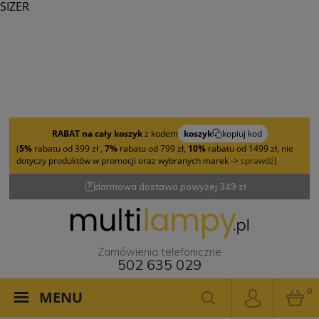
SIZER
RABAT na cały koszyk
z kodem
koszyk
kopiuj kod
(
5%
rabatu od 399 zł ,
7%
rabatu od 799 zł,
10%
rabatu od 1499 zł, nie
dotyczy produktów w promocji oraz wybranych marek ->
sprawdź
)
darmowa dostawa powyżej 349 zł
Zamówienia telefoniczne
502 635 029
0
MENU