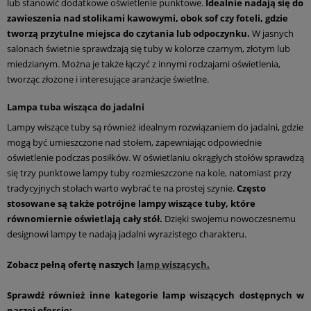
lub stanowić dodatkowe oświetlenie punktowe.
Idealnie nadają się do
zawieszenia nad stolikami kawowymi, obok sof czy foteli, gdzie
tworzą przytulne miejsca do czytania lub odpoczynku.
W jasnych
salonach świetnie sprawdzają się tuby w kolorze czarnym, złotym lub
miedzianym. Można je także łączyć z innymi rodzajami oświetlenia,
tworząc złożone i interesujące aranżacje świetlne.
Lampa tuba wisząca do jadalni
Lampy wiszące tuby są również idealnym rozwiązaniem do jadalni, gdzie
mogą być umieszczone nad stołem, zapewniając odpowiednie
oświetlenie podczas posiłków. W oświetlaniu okrągłych stołów sprawdzą
się trzy punktowe lampy tuby rozmieszczone na kole, natomiast przy
tradycyjnych stołach warto wybrać te na prostej szynie.
Często
stosowane są także potrójne lampy wiszące tuby, które
równomiernie oświetlają cały stół.
Dzięki swojemu nowoczesnemu
designowi lampy te nadają jadalni wyrazistego charakteru.
Zobacz pełną ofertę naszych
lamp wiszących
.
Sprawdź również inne kategorie lamp wiszących dostępnych w
naszej ofercie: