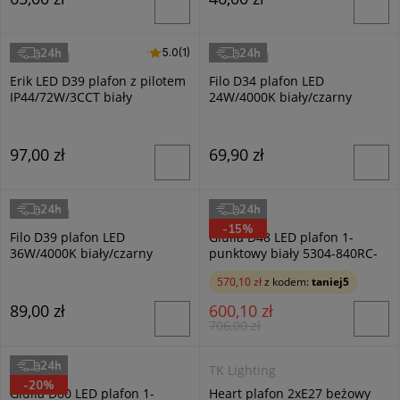
24h
24h
5.0 (1)
5.0
(1)
Masterled
Masterled
Erik LED D39 plafon z pilotem
Filo D34 plafon LED
IP44/72W/3CCT biały
24W/4000K biały/czarny
97,00 zł
69,90 zł
24h
24h
Masterled
Italux
-15%
Filo D39 plafon LED
Giulia D48 LED plafon 1-
36W/4000K biały/czarny
punktowy biały 5304-840RC-
WH-3
570,10 zł
z kodem:
taniej5
89,00 zł
600,10 zł
706,00 zł
24h
Italux
TK Lighting
-20%
Giulia D60 LED plafon 1-
Heart plafon 2xE27 beżowy