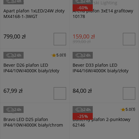
24h
24h
Zuma line
Nowodvorski Lighting
-60%
Apart plafon 1xLED/24W złoty
Arena plafon 3xE14 grafitowy
MX4168-1-3WGT
10178
799,00 zł
159,00 zł
399,00 zł
24h
24h
5.0 (1)
5.0
(1)
Milagro
Milagro
Bever D26 plafon LED
Bever D33 plafon LED
IP44/10W/4000K biały/złoty
IP44/16W/4000K biały/złoty
ML0250
ML0251
67,99 zł
84,00 zł
24h
24h
5.0 (1)
5.0
(1)
Milagro
Dalber
-25%
Bravo LED D25 plafon
Butterfly plafon 2-punktowy
IP44/10W/4000K biały/chrom
62146