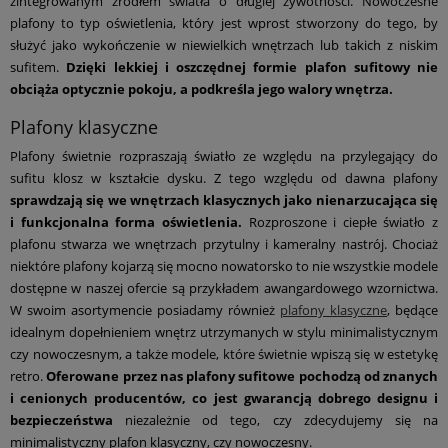
zintegrowanym źródłem światła o długiej żywotności. Nowoczesne
plafony to typ oświetlenia, który jest wprost stworzony do tego, by
służyć jako wykończenie w niewielkich wnętrzach lub takich z niskim
sufitem.
Dzięki lekkiej i oszczędnej formie plafon sufitowy nie
obciąża optycznie pokoju, a podkreśla jego walory wnętrza.
Plafony klasyczne
Plafony świetnie rozpraszają światło ze względu na przylegający do
sufitu klosz w kształcie dysku. Z tego względu od dawna plafony
sprawdzają się we wnętrzach klasycznych jako nienarzucająca się
i funkcjonalna forma oświetlenia.
Rozproszone i ciepłe światło z
plafonu stwarza we wnętrzach przytulny i kameralny nastrój. Chociaż
niektóre plafony kojarzą się mocno nowatorsko to nie wszystkie modele
dostępne w naszej ofercie są przykładem awangardowego wzornictwa.
W swoim asortymencie posiadamy również
plafony klasyczne
, będące
idealnym dopełnieniem wnętrz utrzymanych w stylu minimalistycznym
czy nowoczesnym, a także modele, które świetnie wpiszą się w estetykę
retro.
Oferowane przez nas plafony sufitowe pochodzą od znanych
i cenionych producentów, co jest gwarancją dobrego designu i
bezpieczeństwa
niezależnie od tego, czy zdecydujemy się na
minimalistyczny plafon klasyczny, czy nowoczesny.