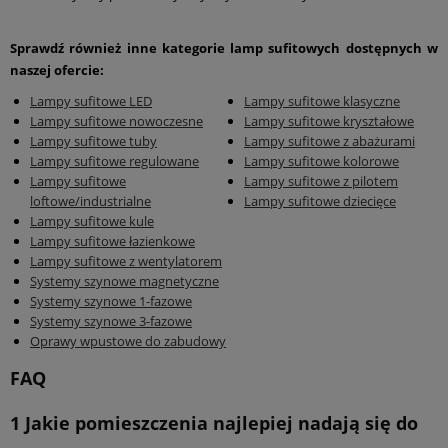
Sprawdź również inne kategorie lamp sufitowych dostępnych w
naszej ofercie:
Lampy sufitowe LED
Lampy sufitowe klasyczne
Lampy sufitowe nowoczesne
Lampy sufitowe kryształowe
Lampy sufitowe tuby
Lampy sufitowe z abażurami
Lampy sufitowe regulowane
Lampy sufitowe kolorowe
Lampy sufitowe
Lampy sufitowe z pilotem
loftowe/industrialne
Lampy sufitowe dziecięce
Lampy sufitowe kule
Lampy sufitowe łazienkowe
Lampy sufitowe z wentylatorem
Systemy szynowe magnetyczne
Systemy szynowe 1-fazowe
Systemy szynowe 3-fazowe
Oprawy wpustowe do zabudowy
FAQ
1
Jakie pomieszczenia najlepiej nadają się do