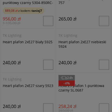
punktowy czarny 5304-850RC-
757
BK-3
889,08 zł
z kodem:
taniej7
956,00 zł
265,00 zł
1 195,00 zł
TK Lighting
TK Lighting
Heart plafon 2xE27 biały 5925
Heart plafon 2xE27 niebieski
5924
240,00 zł
240,00 zł
24h
TK Lighting
Sollux
-4%
Heart plafon 2xE27 szary 5923
Hexa 25 plafon 1-punktowa
czarny SL.0687
240,00 zł
258,24 zł
269,00 zł