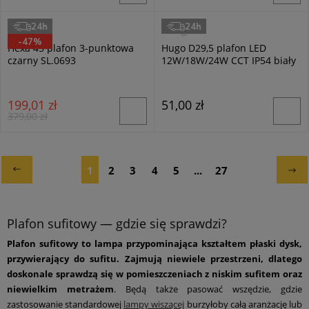
24h
24h
Sollux
Milagro
-47%
Hexa 45 plafon 3-punktowa
Hugo D29,5 plafon LED
czarny SL.0693
12W/18W/24W CCT IP54 biały
ML2563
199,01 zł
51,00 zł
379,00 zł
1
2
3
4
5
...
27
Plafon sufitowy — gdzie się sprawdzi?
Plafon sufitowy to lampa przypominająca kształtem płaski dysk,
przywierający do sufitu. Zajmują niewiele przestrzeni, dlatego
doskonale sprawdzą się w pomieszczeniach z niskim sufitem oraz
niewielkim metrażem
. Będą także pasować wszędzie, gdzie
zastosowanie standardowej
lampy wiszącej
burzyłoby całą aranżację lub