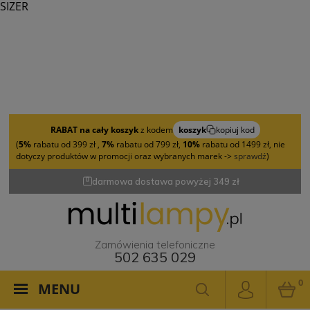
SIZER
RABAT na cały koszyk
z kodem
koszyk
kopiuj kod
(
5%
rabatu od 399 zł ,
7%
rabatu od 799 zł,
10%
rabatu od 1499 zł, nie
dotyczy produktów w promocji oraz wybranych marek ->
sprawdź
)
darmowa dostawa powyżej 349 zł
Zamówienia telefoniczne
502 635 029
0
MENU