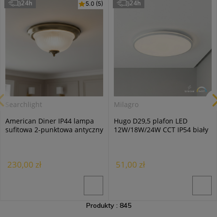
24h
24h
5.0 (5)
Searchlight
Milagro
American Diner IP44 lampa
Hugo D29,5 plafon LED
sufitowa 2-punktowa antyczny
12W/18W/24W CCT IP54 biały
mosiądz 4370
ML2563
230,00 zł
51,00 zł
Produkty : 845