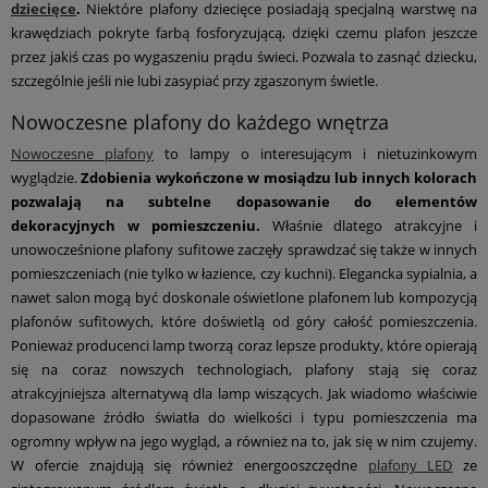
dziecięce
.
Niektóre plafony dziecięce posiadają specjalną warstwę na
krawędziach pokryte farbą fosforyzującą, dzięki czemu plafon jeszcze
przez jakiś czas po wygaszeniu prądu świeci. Pozwala to zasnąć dziecku,
szczególnie jeśli nie lubi zasypiać przy zgaszonym świetle.
Nowoczesne plafony do każdego wnętrza
Nowoczesne plafony
to lampy o interesującym i nietuzinkowym
wyglądzie.
Zdobienia wykończone w mosiądzu lub innych kolorach
pozwalają na subtelne dopasowanie do elementów
dekoracyjnych w pomieszczeniu.
Właśnie dlatego atrakcyjne i
unowocześnione plafony sufitowe zaczęły sprawdzać się także w innych
pomieszczeniach (nie tylko w łazience, czy kuchni). Elegancka sypialnia, a
nawet salon mogą być doskonale oświetlone plafonem lub kompozycją
plafonów sufitowych, które doświetlą od góry całość pomieszczenia.
Ponieważ producenci lamp tworzą coraz lepsze produkty, które opierają
się na coraz nowszych technologiach, plafony stają się coraz
atrakcyjniejsza alternatywą dla lamp wiszących. Jak wiadomo właściwie
dopasowane źródło światła do wielkości i typu pomieszczenia ma
ogromny wpływ na jego wygląd, a również na to, jak się w nim czujemy.
W ofercie znajdują się również energooszczędne
plafony LED
ze