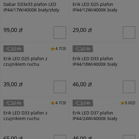
Dabar D33x33 plafon LED
Erik LED D25 plafon
IP44/17W/4000K biały/złoty
IP44/12W/4000K biały
ML0253
99,00 zł
29,00 zł
24h
24h
4.7 (3)
4.7
(3)
Masterled
Masterled
Erik LED D25 plafon z
Erik LED D33 plafon
czujnikiem ruchu
IP44/18W/4000K biały
IP44/12W/4000K biały
39,00 zł
46,00 zł
24h
24h
4.7 (3)
4.7
(3)
5.0 (2)
5.0
(2)
Masterled
Masterled
Erik LED D33 plafon z
Erik LED D37 plafon
czujnikiem ruchu
IP44/24W/4000K biały
IP44/18W/4000K biały
65,00 zł
46,00 zł