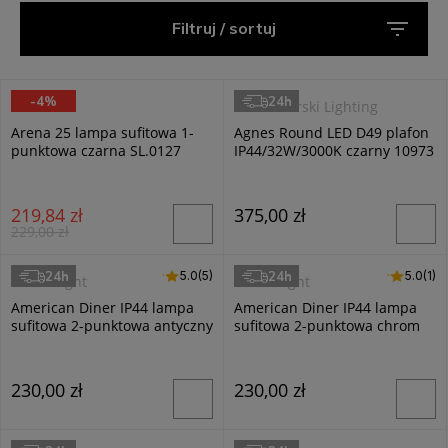
Filtruj / sortuj
-4%
24h
Sollux
Nowodvorski Lighting
Arena 25 lampa sufitowa 1-
Agnes Round LED D49 plafon
punktowa czarna SL.0127
IP44/32W/3000K czarny 10973
219,84 zł
375,00 zł
229,00 zł
24h
24h
5.0 (5)
5.0
(5)
5.0 (1)
5.0
(1)
Searchlight
Searchlight
American Diner IP44 lampa
American Diner IP44 lampa
sufitowa 2-punktowa antyczny
sufitowa 2-punktowa chrom
mosiądz 4370
4042
230,00 zł
230,00 zł