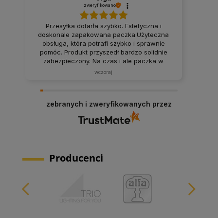
zweryfikowano
Przesyłka dotarła szybko. Estetyczna i
doskonale zapakowana paczka.Użyteczna
obsługa, która potrafi szybko i sprawnie
pomóc. Produkt przyszedł bardzo solidnie
zabezpieczony. Na czas i ale paczka w
idealnym stanie, czyli podsumowując,
wczoraj
polecam.
zebranych i zweryfikowanych przez
Producenci