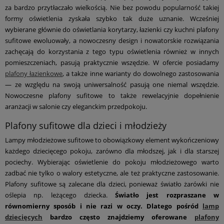
za bardzo przytłaczało wielkością. Nie bez powodu popularność takiej
formy oświetlenia zyskała szybko tak duże uznanie. Wcześniej
wybierane głównie do oświetlania korytarzy, łazienki czy kuchni plafony
sufitowe ewoluowały, a nowoczesny design i nowatorskie rozwiązania
zachęcają do korzystania z tego typu oświetlenia również w innych
pomieszczeniach, pasują praktycznie wszędzie. W ofercie posiadamy
plafony łazienkowe
, a także inne warianty do dowolnego zastosowania
— ze względu na swoją uniwersalność pasują one niemal wszędzie.
Nowoczesne plafony sufitowe to także rewelacyjnie dopełnienie
aranżacji w salonie czy eleganckim przedpokoju.
Plafony sufitowe dla dzieci i młodzieży
Lampy młodzieżowe sufitowe to obowiązkowy element wykończeniowy
każdego dziecięcego pokoju, zarówno dla młodszej, jak i dla starszej
pociechy. Wybierając oświetlenie do pokoju młodzieżowego warto
zadbać nie tylko o walory estetyczne, ale też praktyczne zastosowanie.
Plafony sufitowe są zalecane dla dzieci, ponieważ światło żarówki nie
oślepia np. leżącego dziecka.
Światło jest rozpraszane w
równomierny sposób i nie razi w oczy. Dlatego pośród
lamp
dziecięcych
bardzo często znajdziemy oferowane
plafony