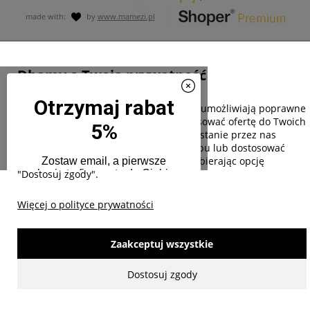
made with:
by
www.mamezi.pl
Pokaż pełną wersję strony
Dbamy o Twoją prywatność
Pliki cookies i pokrewne im technologie umożliwiają poprawne
działanie strony i pomagają nam dostosować ofertę do Twoich
potrzeb. Możesz zaakceptować wykorzystanie przez nas
wszystkich tych plików i przejść do sklepu lub dostosować
użycie plików do swoich preferencji, wybierając opcję
"Dostosuj zgody".
Więcej o polityce prywatności
Zaakceptuj wszystkie
Dostosuj zgody