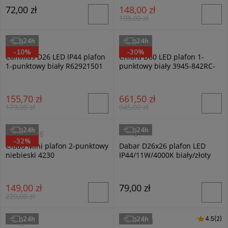
72,00 zł
148,00 zł
198,00 zł
24h
24h
RL
Italux
-10%
-30%
Camillus D26 LED IP44 plafon
Chiara D60 LED plafon 1-
1-punktowy biały R62921501
punktowy biały 3945-842RC-
WH-3
155,70 zł
661,50 zł
173,00 zł
945,00 zł
24h
24h
TK Lighting
Milagro
-32%
Cloud Mini plafon 2-punktowy
Dabar D26x26 plafon LED
niebieski 4230
IP44/11W/4000K biały/złoty
ML0252
149,00 zł
79,00 zł
220,00 zł
24h
24h
4.5 (2)
4.5
(2)
Milagro
Masterled