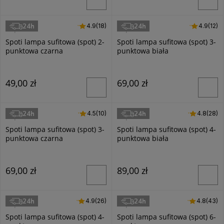
24h
24h
4.9 (18)
4.9
(18)
4.9 (12)
4.9
(12)
Superled
Superled
Spoti lampa sufitowa (spot) 2-
Spoti lampa sufitowa (spot) 3-
punktowa czarna
punktowa biała
49,00 zł
69,00 zł
24h
24h
4.5 (10)
4.5
(10)
4.8 (28)
4.8
(28)
Superled
Superled
Spoti lampa sufitowa (spot) 3-
Spoti lampa sufitowa (spot) 4-
punktowa czarna
punktowa biała
69,00 zł
89,00 zł
24h
24h
4.9 (26)
4.9
(26)
4.8 (43)
4.8
(43)
Superled
Superled
Spoti lampa sufitowa (spot) 4-
Spoti lampa sufitowa (spot) 6-