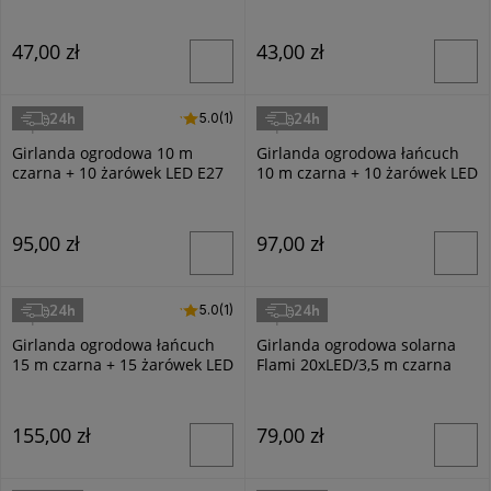
wbijana H74 LED
47,00 zł
43,00 zł
24h
24h
5.0 (1)
5.0
(1)
Superled
Superled
Girlanda ogrodowa 10 m
Girlanda ogrodowa łańcuch
czarna + 10 żarówek LED E27
10 m czarna + 10 żarówek LED
1W
E27 1W
95,00 zł
97,00 zł
24h
24h
5.0 (1)
5.0
(1)
Superled
Superled
Girlanda ogrodowa łańcuch
Girlanda ogrodowa solarna
15 m czarna + 15 żarówek LED
Flami 20xLED/3,5 m czarna
E27 1W
155,00 zł
79,00 zł