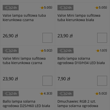
24h
24h
5.0 (5)
5.0
(5)
5.0 (5)
5.0
(5)
Superled
Superled
Valse lampa sufitowa tuba
Valse Mini lampa sufitowa
kierunkowa czarna
tuba kierunkowa biała
26,90 zł
23,90 zł
24h
24h
5.0 (2)
5.0
(2)
1.0 (1)
1.0
(1)
Superled
Masterled
Valse Mini lampa sufitowa
Ballo lampa solarna
tuba kierunkowa czarna
ogrodowa D10/H34 LED biała
23,90 zł
7,90 zł
24h
24h
4.3 (3)
4.3
(3)
5.0 (2)
5.0
(2)
Masterled
Superled
Ballo lampa solarna
Dmuchawiec RGB 2 szt.
ogrodowa D25/H60 LED biała
lampa solarna ogrodowa