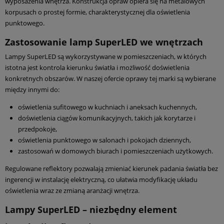
wyposażenia wnętrza. Konstrukcja opraw opiera się na metalowych
korpusach o prostej formie, charakterystycznej dla oświetlenia
punktowego.
Zastosowanie lamp SuperLED we wnętrzach
Lampy SuperLED są wykorzystywane w pomieszczeniach, w których
istotna jest kontrola kierunku światła i możliwość doświetlenia
konkretnych obszarów. W naszej ofercie oprawy tej marki są wybierane
między innymi do:
oświetlenia sufitowego w kuchniach i aneksach kuchennych,
doświetlenia ciągów komunikacyjnych, takich jak korytarze i
przedpokoje,
oświetlenia punktowego w salonach i pokojach dziennych,
zastosowań w domowych biurach i pomieszczeniach użytkowych.
Regulowane reflektory pozwalają zmieniać kierunek padania światła bez
ingerencji w instalację elektryczną, co ułatwia modyfikację układu
oświetlenia wraz ze zmianą aranżacji wnętrza.
Lampy SuperLED – niezbędny element