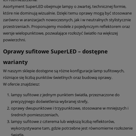
Asortyment SuperLED obejmuje lampy o zwartej, technicznej formie,
które nie dominują wizualnie. Dzięki temu oprawy mogą być stosowane
zarówno w aranżacjach nowoczesnych, jak i w neutralnych stylistycznie
przestrzeniach. Proponujemy modele z pojedynczym reflektorem oraz
wersje wielopunktowe, pozwalające rozłożyć światło na większej
powierzchni.
Oprawy sufitowe SuperLED – dostępne
warianty
W naszym sklepie dostępne są różne konfiguracje lamp sufitowych,
różniące się liczbą punktów świetlnych oraz budową oprawy.
W ofercie znajdziesz:
lampy sufitowe z jednym punktem światła, przeznaczone do
precyzyjnego doświetlenia wybranej strefy,
oprawy dwupunktowe i trzypunktowe, stosowane w mniejszych i
średnich pomieszczeniach,
lampy sufitowe z czterema lub większą liczbą reflektorów,
wykorzystywane tam, gdzie potrzebne jest równomierne rozłożenie
światła,