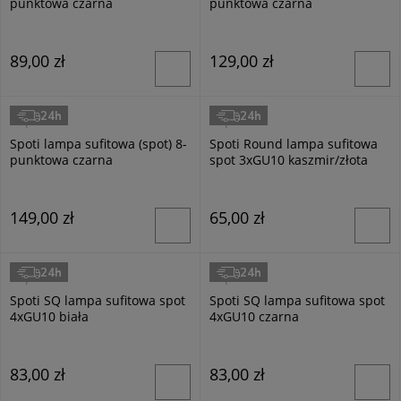
punktowa czarna
punktowa czarna
89,00 zł
129,00 zł
24h
24h
Superled
Superled
Spoti lampa sufitowa (spot) 8-
Spoti Round lampa sufitowa
punktowa czarna
spot 3xGU10 kaszmir/złota
149,00 zł
65,00 zł
24h
24h
Superled
Superled
Spoti SQ lampa sufitowa spot
Spoti SQ lampa sufitowa spot
4xGU10 biała
4xGU10 czarna
83,00 zł
83,00 zł