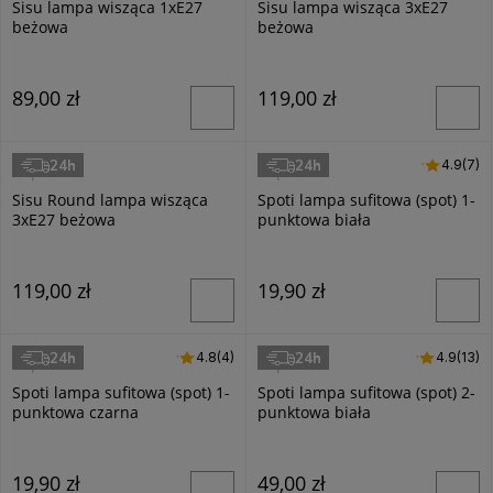
Sisu lampa wisząca 1xE27
Sisu lampa wisząca 3xE27
beżowa
beżowa
89,00 zł
119,00 zł
24h
24h
4.9 (7)
4.9
(7)
Superled
Superled
Sisu Round lampa wisząca
Spoti lampa sufitowa (spot) 1-
3xE27 beżowa
punktowa biała
119,00 zł
19,90 zł
24h
24h
4.8 (4)
4.8
(4)
4.9 (13)
4.9
(13)
Superled
Superled
Spoti lampa sufitowa (spot) 1-
Spoti lampa sufitowa (spot) 2-
punktowa czarna
punktowa biała
19,90 zł
49,00 zł