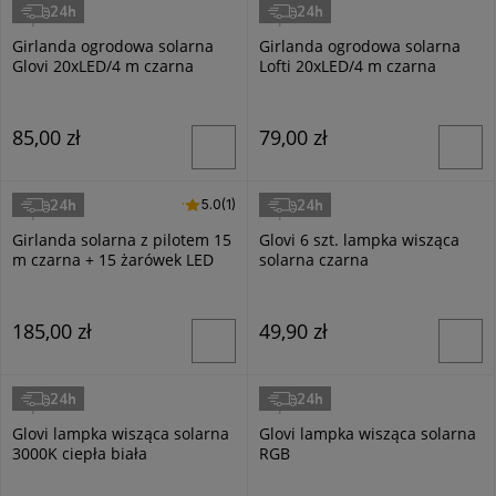
24h
24h
Superled
Superled
Girlanda ogrodowa solarna
Girlanda ogrodowa solarna
Glovi 20xLED/4 m czarna
Lofti 20xLED/4 m czarna
85,00 zł
79,00 zł
24h
24h
5.0 (1)
5.0
(1)
Superled
Superled
Girlanda solarna z pilotem 15
Glovi 6 szt. lampka wisząca
m czarna + 15 żarówek LED
solarna czarna
E27 1W
185,00 zł
49,90 zł
24h
24h
Superled
Superled
Glovi lampka wisząca solarna
Glovi lampka wisząca solarna
3000K ciepła biała
RGB