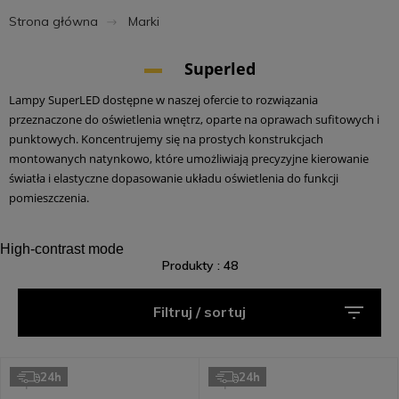
Strona główna
Marki
Superled
Lampy SuperLED dostępne w naszej ofercie to rozwiązania
przeznaczone do oświetlenia wnętrz, oparte na oprawach sufitowych i
punktowych. Koncentrujemy się na prostych konstrukcjach
montowanych natynkowo, które umożliwiają precyzyjne kierowanie
światła i elastyczne dopasowanie układu oświetlenia do funkcji
pomieszczenia.
High-contrast mode
Produkty : 48
Filtruj / sortuj
24h
24h
Superled
Superled