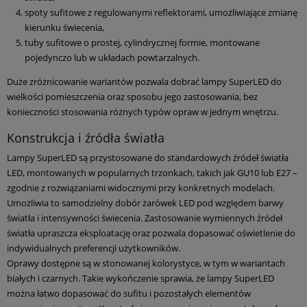
spoty sufitowe z regulowanymi reflektorami, umożliwiające zmianę
kierunku świecenia,
tuby sufitowe o prostej, cylindrycznej formie, montowane
pojedynczo lub w układach powtarzalnych.
Duże zróżnicowanie wariantów pozwala dobrać lampy SuperLED do
wielkości pomieszczenia oraz sposobu jego zastosowania, bez
konieczności stosowania różnych typów opraw w jednym wnętrzu.
Konstrukcja i źródła światła
Lampy SuperLED są przystosowane do standardowych źródeł światła
LED, montowanych w popularnych trzonkach, takich jak GU10 lub E27 –
zgodnie z rozwiązaniami widocznymi przy konkretnych modelach.
Umożliwia to samodzielny dobór żarówek LED pod względem barwy
światła i intensywności świecenia. Zastosowanie wymiennych źródeł
światła upraszcza eksploatację oraz pozwala dopasować oświetlenie do
indywidualnych preferencji użytkowników.
Oprawy dostępne są w stonowanej kolorystyce, w tym w wariantach
białych i czarnych. Takie wykończenie sprawia, że lampy SuperLED
można łatwo dopasować do sufitu i pozostałych elementów