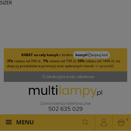
SIZER
RABAT na cały koszyk
z kodem
koszyk
kopiuj kod
(
5%
rabatu od 399 zł ,
7%
rabatu od 799 zł,
10%
rabatu od 1499 zł, nie
dotyczy produktów w promocji oraz wybranych marek ->
sprawdź
)
+ 25 000 modeli lamp
Zamówienia telefoniczne
502 635 029
0
MENU