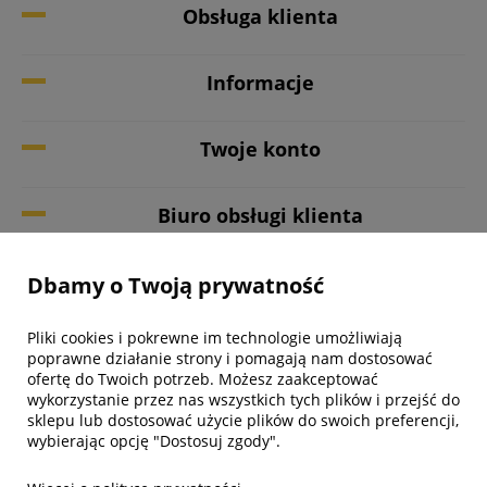
Obsługa klienta
Informacje
Twoje konto
Biuro obsługi klienta
Dbamy o Twoją prywatność
Pliki cookies i pokrewne im technologie umożliwiają
poprawne działanie strony i pomagają nam dostosować
ofertę do Twoich potrzeb. Możesz zaakceptować
wykorzystanie przez nas wszystkich tych plików i przejść do
sklepu lub dostosować użycie plików do swoich preferencji,
wybierając opcję "Dostosuj zgody".
made with:
by
www.mamezi.pl