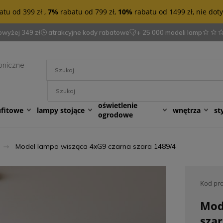
tu od 399 zł ,
7%
rabatu od 799 zł,
10%
rabatu od 1499 zł, nie do
wyżej 349 zł
atrakcyjne kody rabatowe
+ 25 000 modeli lamp
oniczne
oświetlenie
ufitowe
lampy stojące
wnętrza
st
ogrodowe
Model lampa wisząca 4xG9 czarna szara 1489/4
Kod pr
Mod
szar