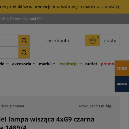
tyczy produktów w promocji oraz wybranych marek ->
sprawdź
)
Ocena sklepu
4.9
0
pusty
moje konto
yle
akcesoria
marki
inspiracje
outlet
promocje
oduktu:
1489/4
Producent:
Emibig
el lampa wisząca 4xG9 czarna
a 1489/4