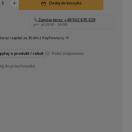
niż 30 dni, wyświetlana jest najniższa
Dodaj do koszyka
cena od momentu, kiedy produkt pojawił
się w sprzedaży.
Zamów teraz: +48 502 635 029
pn - pt (8:00 - 16:00)
teraz i zapłać za 30 dni z PayPo
więcej
apytaj o produkt / rabat
poleć znajomemu
daj do przechowalni