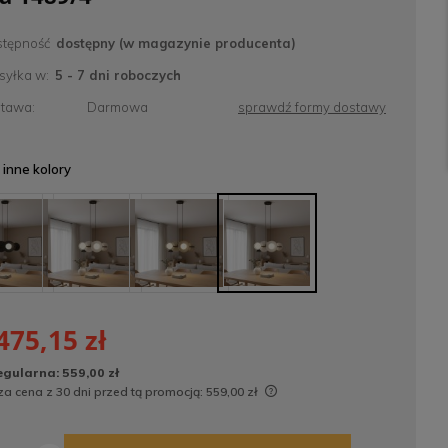
tępność
dostępny (w magazynie producenta)
yłka w:
5 - 7 dni roboczych
tawa:
Darmowa
sprawdź formy dostawy
inne kolory
475,15 zł
egularna:
559,00 zł
za cena z 30 dni przed tą promocją:
559,00 zł
Jeżeli produkt jest sprzedawany krócej