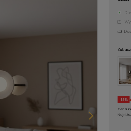
Dos
Wys
Dos
Zobacz 
-15%
Cena r
Najniżs