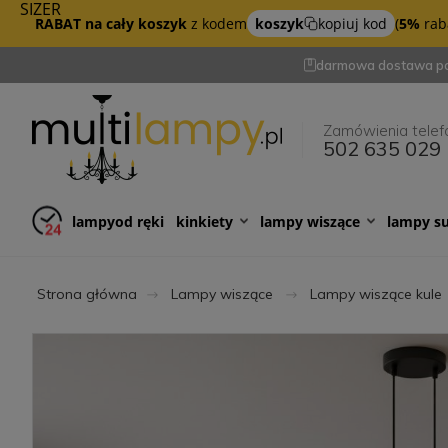
SIZER
RABAT na cały koszyk
z kodem
koszyk
kopiuj kod
(
5%
raba
darmowa dostawa po
Zamówienia telef
502 635 029
lampy
od ręki
kinkiety
lampy wiszące
lampy s
Strona główna
Lampy wiszące
Lampy wiszące kule