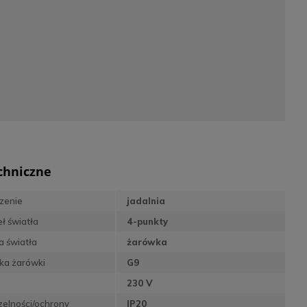
chniczne
zenie
jadalnia
eł światła
4-punkty
a światła
żarówka
ka żarówki
G9
230 V
zelności/ochrony
IP20