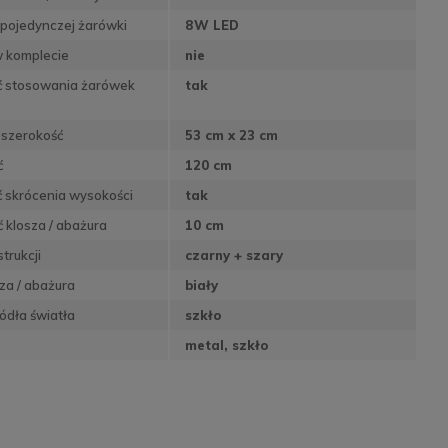
pojedynczej żarówki
8W LED
w komplecie
nie
ć stosowania żarówek
tak
 szerokość
53 cm x 23 cm
ć
120 cm
 skrócenia wysokości
tak
 klosza / abażura
10 cm
trukcji
czarny + szary
sza / abażura
biały
ódła światła
szkło
metal, szkło