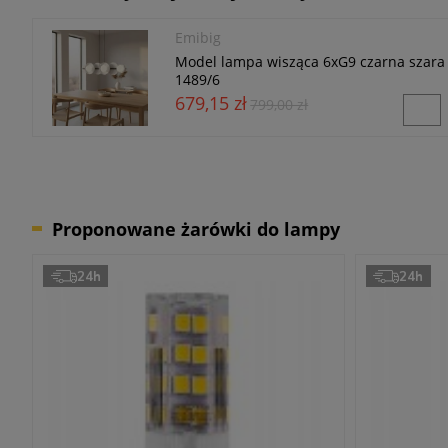
Emibig
Model lampa wisząca 6xG9 czarna szara
1489/6
679,15 zł
799,00 zł
Proponowane żarówki do lampy
24h
24h