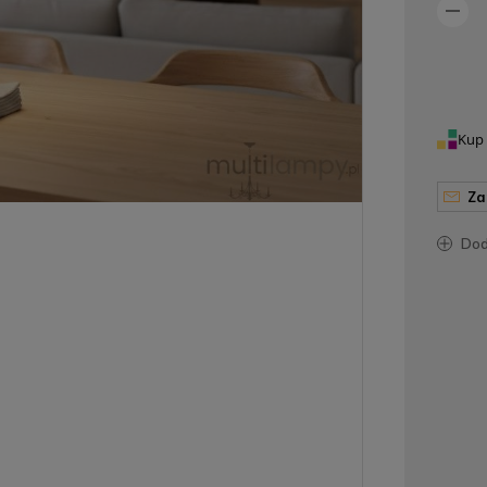
Kup 
z
do