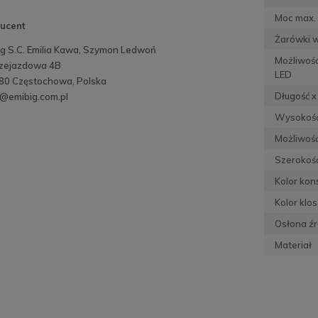
Moc max. 
ucent
Żarówki 
ig S.C. Emilia Kawa, Szymon Ledwoń
Możliwoś
Przejazdowa 4B
LED
80 Częstochowa, Polska
Długość x
o@emibig.com.pl
Wysokoś
Możliwość
Szerokość
Kolor kons
Kolor klo
Osłona źr
Materiał