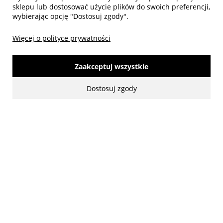
sklepu lub dostosować użycie plików do swoich preferencji,
wybierając opcję "Dostosuj zgody".
Więcej o polityce prywatności
Zaakceptuj wszystkie
made with:
by
www.mamezi.pl
Dostosuj zgody
Pokaż pełną wersję strony