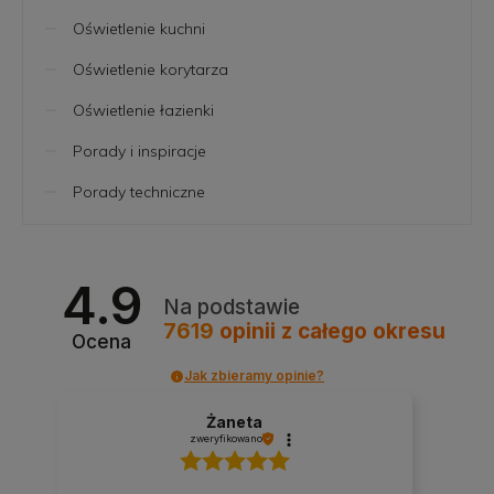
Oświetlenie kuchni
Oświetlenie korytarza
Oświetlenie łazienki
Porady i inspiracje
Porady techniczne
4.9
Na podstawie
7619
opinii
z całego okresu
Ocena
Jak zbieramy opinie?
Żaneta
zweryfikowano