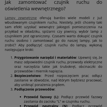
Jak zamontować czujnik ruchu do
oświetlenia wewnętrznego?
Lampy zewnętrzne
oferują bardzo wiele modeli z już
wbudowanym czujnikiem ruchu. Niestety, jeśli chcemy taki
sam efekt uzyskać wewnątrz jakiegoś pomieszczenia na
przykład w składziku, spiżarni czy piwnicy, wybór lamp z
czujnikiem jest ograniczony. Czasami warto dokupić czujnik
ruchu osobno i zamontować go do naszej lampy, jak to
zrobić? Aby podłączyć czujnik ruchu do lampy, wykonaj
następujące kroki:
Przygotowanie narzędzi i materiałów
: Upewnij się, że
masz odpowiedni czujnik ruchu, przewody elektryczne
oraz narzędzia takie jak śrubokręt, obcinaczki do
przewodów i miernik napięcia.
Bezpieczeństwo
: Przed rozpoczęciem prac odłącz
zasilanie w obwodzie, nad którym będziesz pracować,
aby uniknąć porażenia prądem.
Podłączenie przewodów
:
Przewód fazowy (L)
: Podłącz przewód fazowy
zasilania do zacisku "L" w czujniku ruchu.
Przewód neutralny (N)
: Podłącz przewód