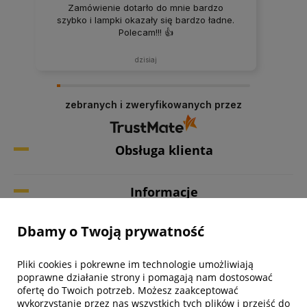
Zamówienie dotarło do mnie bardzo
szybko i lampki okazały się bardzo ładne.
Polecam!!! 👍️
dzisiaj
zebranych i zweryfikowanych przez
Obsługa klienta
Informacje
Dbamy o Twoją prywatność
Twoje konto
Pliki cookies i pokrewne im technologie umożliwiają
Biuro obsługi klienta
poprawne działanie strony i pomagają nam dostosować
ofertę do Twoich potrzeb. Możesz zaakceptować
wykorzystanie przez nas wszystkich tych plików i przejść do