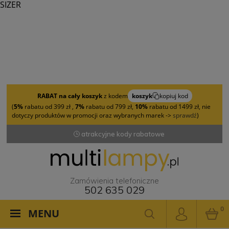
SIZER
RABAT na cały koszyk
z kodem
koszyk
kopiuj kod
(
5%
rabatu od 399 zł ,
7%
rabatu od 799 zł,
10%
rabatu od 1499 zł, nie
dotyczy produktów w promocji oraz wybranych marek ->
sprawdź
)
atrakcyjne kody rabatowe
Zamówienia telefoniczne
502 635 029
0
MENU