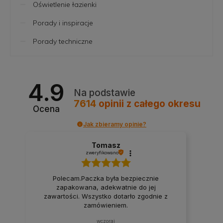
Oświetlenie łazienki
Porady i inspiracje
Porady techniczne
4.9
Na podstawie
7614
opinii
z całego okresu
Ocena
Jak zbieramy opinie?
Tomasz
zweryfikowano
Polecam.Paczka była bezpiecznie
zapakowana, adekwatnie do jej
zawartości. Wszystko dotarło zgodnie z
zamówieniem.
wczoraj