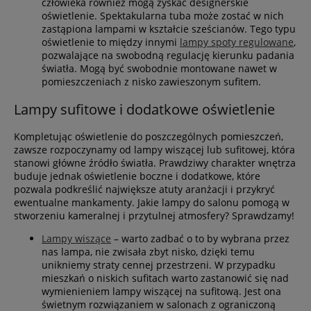
człowieka również mogą zyskać designerskie
oświetlenie. Spektakularna tuba może zostać w nich
zastąpiona lampami w kształcie sześcianów. Tego typu
oświetlenie to między innymi
lampy spoty regulowane
,
pozwalające na swobodną regulację kierunku padania
światła. Mogą być swobodnie montowane nawet w
pomieszczeniach z nisko zawieszonym sufitem.
Lampy sufitowe i dodatkowe oświetlenie
Kompletując oświetlenie do poszczególnych pomieszczeń,
zawsze rozpoczynamy od lampy wiszącej lub sufitowej, która
stanowi główne źródło światła. Prawdziwy charakter wnętrza
buduje jednak oświetlenie boczne i dodatkowe, które
pozwala podkreślić największe atuty aranżacji i przykryć
ewentualne mankamenty. Jakie lampy do salonu pomogą w
stworzeniu kameralnej i przytulnej atmosfery? Sprawdzamy!
Lampy wiszące
– warto zadbać o to by wybrana przez
nas lampa, nie zwisała zbyt nisko, dzięki temu
unikniemy straty cennej przestrzeni. W przypadku
mieszkań o niskich sufitach warto zastanowić się nad
wymienieniem lampy wiszącej na sufitową. Jest ona
świetnym rozwiązaniem w salonach z ograniczoną