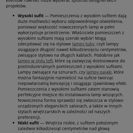
klientów również może wybierać spośród designerskich
projektów.
Wysoki sufit
— Pomieszczenia z wysokim sufitem dają
duże możliwości wyboru odpowiedniego oświetlenia,
ponieważ większość nowoczesnych lamp w pełni
wykorzystuje przestrzenie. Właściciele pomieszczeń z
wysokimi sufitami mają szeroki wybór! Mogą
zdecydować się na stylowe
lampy tuby
, czyli lampy
osiągające długość nawet kilkudziesięciu centymetrów,
zwisające stylowo na długich kablach. Podobnie jak
lampy w stylu loft
, które są zazwyczaj dostosowane do
postindustrialnych pomieszczeń z wysokimi sufitami.
Lampy zwisające na sznurach, czy
lampy pająki
, które
można fantazyjnie rozmieścić na suficie tworząc
niepowtarzalną koncepcję i osiągając zjawiskowy efekt.
Pomieszczenia z wysokimi sufitami zatem stanowią
perfekcyjne miejsce do instalowania lamp wiszących.
Nowoczesna forma sprawdzi się zwłaszcza w stylowo
urządzonych eleganckich salonach, a także w innych
stylach wnętrzarskich w zależności od naszych
preferencji.
Niski sufit
— Wnętrza niskie, z sufitem położonym
zaledwie kilkadziesiąt centymetrów nad głową