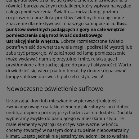
również bardzo ważnym dodatkiem, który wpływa na wygląd
całego pomieszczenia. Światło — rodzaj lamp, poziom
rozproszenia oraz ilość punktów świetlnych ma ogromne
znaczenie dla efektywności i naszego samopoczucia.
Ilość
punktów świetlnych padających z góry na całe wnętrze
pomieszczenia dają możliwość dodatkowego
uatrakcyjnienia wnętrza.
Dobrze rozmieszczone światło
potrafi wnieść do wnętrza wiele magii, podkreślić wystrój lub
zaburzyć proporcje. W zależności od lamp pomieszczenie
może wydawać nam się przytulne i miłe, relaksujące i
przytłumione albo zachęcające do pracy i aktywności. Warto
dowiedzieć się więcej na ten temat, by dobrze dopasować
lampy sufitowe do swoich potrzeb i stylu życia!
Nowoczesne oświetlenie sufitowe
Urządzając dom lub mieszkanie w pierwszej kolejności
zwracamy uwagę na takie elementy jak kolory ścian i dobór
mebli, a dopiero później przychodzi czas na dodatki. Dodatki
wybieramy zwykle do panującego w mieszkaniu stylu. Te
małe elementy wystroju są oczywiście ważne, w końcu
chcemy stworzyć w naszym domu zupełnie niepowtarzalny
klimat. Często jednak nie jesteśmy świadomi, że to właśnie