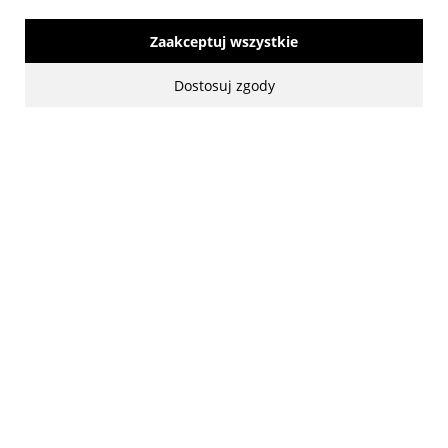
Zaakceptuj wszystkie
made with:
by
www.mamezi.pl
Dostosuj zgody
Pokaż pełną wersję strony