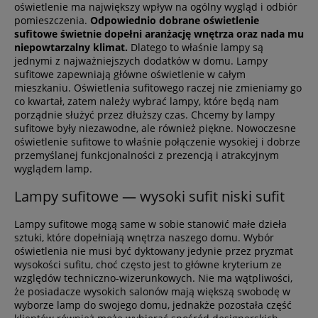
oświetlenie ma największy wpływ na ogólny wygląd i odbiór
pomieszczenia.
Odpowiednio dobrane oświetlenie
sufitowe świetnie dopełni aranżację wnętrza oraz nada mu
niepowtarzalny klimat.
Dlatego to właśnie lampy są
jednymi z najważniejszych dodatków w domu. Lampy
sufitowe zapewniają główne oświetlenie w całym
mieszkaniu. Oświetlenia sufitowego raczej nie zmieniamy go
co kwartał, zatem należy wybrać lampy, które będą nam
porządnie służyć przez dłuższy czas. Chcemy by lampy
sufitowe były niezawodne, ale również piękne. Nowoczesne
oświetlenie sufitowe to właśnie połączenie wysokiej i dobrze
przemyślanej funkcjonalności z prezencją i atrakcyjnym
wyglądem lamp.
Lampy sufitowe — wysoki sufit niski sufit
Lampy sufitowe mogą same w sobie stanowić małe dzieła
sztuki, które dopełniają wnętrza naszego domu. Wybór
oświetlenia nie musi być dyktowany jedynie przez pryzmat
wysokości sufitu, choć często jest to główne kryterium ze
względów techniczno-wizerunkowych. Nie ma wątpliwości,
że posiadacze wysokich salonów mają większą swobodę w
wyborze lamp do swojego domu, jednakże pozostała część