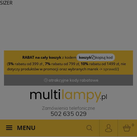
SIZER
RABAT na cały koszyk
z kodem
koszyk
kopiuj kod
(
5%
rabatu od 399 zł ,
7%
rabatu od 799 zł,
10%
rabatu od 1499 zł, nie
dotyczy produktów w promocji oraz wybranych marek ->
sprawdź
)
atrakcyjne kody rabatowe
Zamówienia telefoniczne
502 635 029
0
MENU