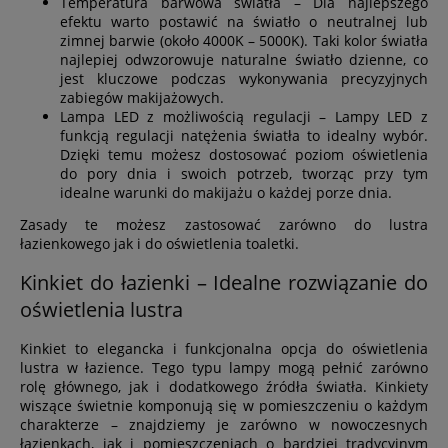
Temperatura barwowa światła – Dla najlepszego
efektu warto postawić na światło o neutralnej lub
zimnej barwie (około 4000K – 5000K). Taki kolor światła
najlepiej odwzorowuje naturalne światło dzienne, co
jest kluczowe podczas wykonywania precyzyjnych
zabiegów makijażowych.
Lampa LED z możliwością regulacji – Lampy LED z
funkcją regulacji natężenia światła to idealny wybór.
Dzięki temu możesz dostosować poziom oświetlenia
do pory dnia i swoich potrzeb, tworząc przy tym
idealne warunki do makijażu o każdej porze dnia.
Zasady te możesz zastosować zarówno do lustra
łazienkowego jak i do oświetlenia toaletki.
Kinkiet do łazienki – Idealne rozwiązanie do
oświetlenia lustra
Kinkiet to elegancka i funkcjonalna opcja do oświetlenia
lustra w łazience. Tego typu lampy mogą pełnić zarówno
rolę głównego, jak i dodatkowego źródła światła. Kinkiety
wiszące świetnie komponują się w pomieszczeniu o każdym
charakterze – znajdziemy je zarówno w nowoczesnych
łazienkach, jak i pomieszczeniach o bardziej tradycyjnym