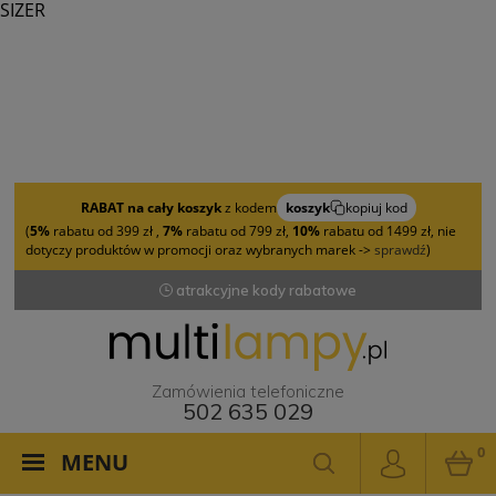
SIZER
RABAT na cały koszyk
z kodem
koszyk
kopiuj kod
(
5%
rabatu od 399 zł ,
7%
rabatu od 799 zł,
10%
rabatu od 1499 zł, nie
dotyczy produktów w promocji oraz wybranych marek ->
sprawdź
)
atrakcyjne kody rabatowe
Zamówienia telefoniczne
502 635 029
0
MENU