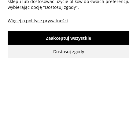
sklepu lub dostosować użycie plików do swoich preferencji,
wybierając opcję "Dostosuj zgody".
Więcej o polityce prywatności
Zaakceptuj wszystkie
made with:
by
www.mamezi.pl
Dostosuj zgody
Pokaż pełną wersję strony