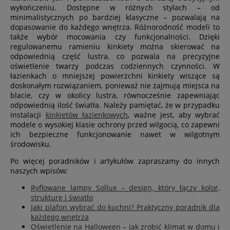
wykończeniu. Dostępne w różnych stylach – od
minimalistycznych po bardziej klasyczne – pozwalają na
dopasowanie do każdego wnętrza. Różnorodność modeli to
także wybór mocowania czy funkcjonalności. Dzięki
regulowanemu ramieniu kinkiety można skierować na
odpowiednią część lustra, co pozwala na precyzyjne
oświetlenie twarzy podczas codziennych czynności. W
łazienkach o mniejszej powierzchni kinkiety wiszące są
doskonałym rozwiązaniem, ponieważ nie zajmują miejsca na
blacie, czy w okolicy lustra, równocześnie zapewniając
odpowiednią ilość światła. Należy pamiętać, że w przypadku
instalacji
kinkietów łazienkowych
, ważne jest, aby wybrać
modele o wysokiej klasie ochrony przed wilgocią, co zapewni
ich bezpieczne funkcjonowanie nawet w wilgotnym
środowisku.
Po więcej poradników i artykułów zapraszamy do innych
naszych wpisów:
Ryflowane lampy Sollux – design, który łączy kolor,
strukturę i światło
Jaki plafon wybrać do kuchni? Praktyczny poradnik dla
każdego wnętrza
Oświetlenie na Halloween – jak zrobić klimat w domu i