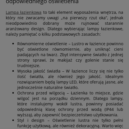
odpowiedniego oświetlenia
Lampa łazienkowa
to taki element wyposażenia wnętrza, na
który nie zwracamy uwagi „na pierwszy rzut oka”, jednak
nieodpowiednio dobrany może rujnować starannie
aranżowany design. Dlatego wybierając lampy łazienkowe,
należy pamiętać o kilku podstawowych zasadach:
Równomierne oświetlenie – Lustro w łazience powinno
być oświetlone równomiernie, aby uniknąć cieni
padających na twarz. Zbyt intensywne światło z jednej
strony sprawi, że makijaż czy golenie stanie się
trudniejsze.
Wysoka jakość światła – W łazience liczy się nie tylko
ilość światła, ale również jego jakość. Idealnym
rozwiązaniem będą lampy LED, które oferują jasne, ale
jednocześnie naturalne światło.
Ochrona przed wilgocią – Łazienka to miejsce, gdzie
wilgoć jest na porządku dziennym. Dlatego lampy,
które instalujemy wokół lustra, powinny posiadać
odpowiednią klasę ochrony przed wodą (IP44 lub
wyższą), aby zapewnić bezpieczeństwo użytkowania.
Styl i design – Oświetlenie lustra nie tylko pełni
funkcję użytkową, ale również dekoracyjną. Warto więc