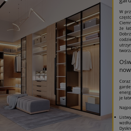
gard
W prz
częst
Ciemn
że ła
Dobr
codz
utrzy
tworz
Ośw
now
Cora
gar
energ
je ła
Najpo
List
wzdł
Dyskr