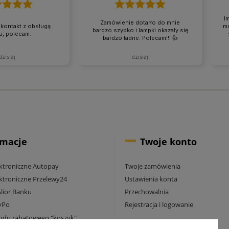
I
Zamówienie dotarło do mnie
kontakt z obsługą
mo
bardzo szybko i lampki okazały się
u, polecam.
bardzo ładne. Polecam!!! 👍️
dzisiaj
dzisiaj
rmacje
Twoje konto
ektroniczne Autopay
Twoje zamówienia
ektroniczne Przelewy24
Ustawienia konta
Alior Banku
Przechowalnia
yPo
Rejestracja i logowanie
odu rabatowego "koszyk"