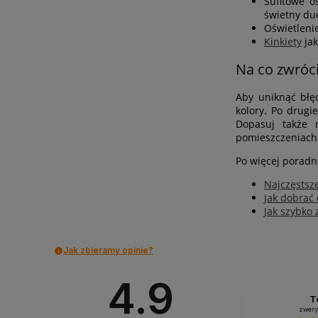
Sufitowe o
świetny du
Oświetleni
Kinkiety
jak
Na co zwróc
Aby uniknąć błę
kolory. Po drugi
Dopasuj także 
pomieszczeniach 
Po więcej poradn
Najczęstsz
Jak dobrać 
Jak szybko 
Jak zbieramy opinie?
4.9
T
zwery