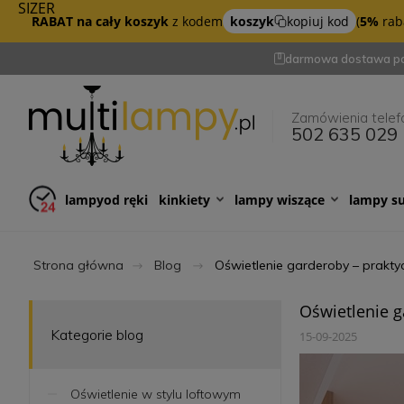
SIZER
RABAT na cały koszyk
z kodem
koszyk
kopiuj kod
(
5%
raba
darmowa dostawa po
Zamówienia telef
502 635 029
lampy
od ręki
kinkiety
lampy wiszące
lampy s
Strona główna
Blog
Oświetlenie garderoby – praktyc
Oświetlenie g
Kategorie blog
15-09-2025
Oświetlenie w stylu loftowym