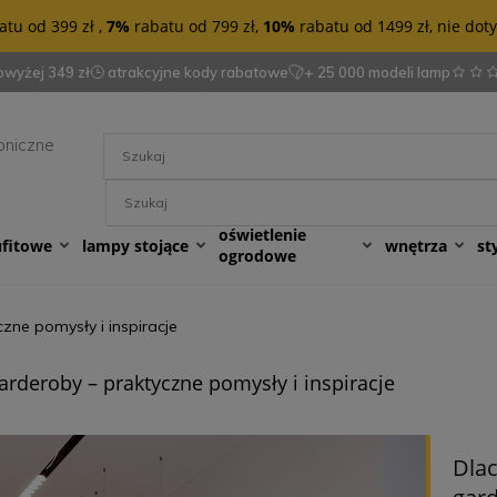
tu od 399 zł ,
7%
rabatu od 799 zł,
10%
rabatu od 1499 zł, nie do
wyżej 349 zł
atrakcyjne kody rabatowe
+ 25 000 modeli lamp
oniczne
oświetlenie
ufitowe
lampy stojące
wnętrza
st
ogrodowe
zne pomysły i inspiracje
arderoby – praktyczne pomysły i inspiracje
Dla