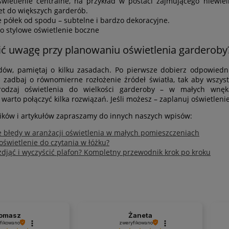
świetlenie centralne, na przykład w postaci zajmującego niewiel
et do większych garderób.
e półek od spodu – subtelne i bardzo dekoracyjne.
o stylowe oświetlenie boczne
ić uwagę przy planowaniu oświetlenia garderoby
dów, pamiętaj o kilku zasadach. Po pierwsze dobierz odpowiedni
e zadbaj o równomierne rozłożenie źródeł światła, tak aby wszyst
rodzaj oświetlenia do wielkości garderoby – w małych wnęk
warto połączyć kilka rozwiązań. Jeśli możesz – zaplanuj oświetleni
ików i artykułów zapraszamy do innych naszych wpisów:
e błędy w aranżacji oświetlenia w małych pomieszczeniach
oświetlenie do czytania w łóżku?
zdjąć i wyczyścić plafon? Kompletny przewodnik krok po kroku
omasz
Żaneta
fikowano
zweryfikowano