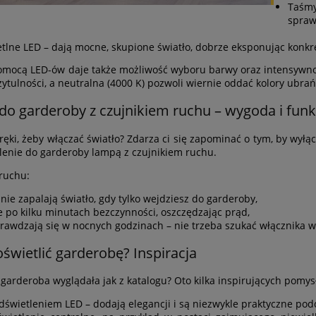
Taśmy
spraw
etlne LED – dają mocne, skupione światło, dobrze eksponując konk
omocą LED-ów daje także możliwość wyboru barwy oraz intensywnośc
ytulności, a neutralna (4000 K) pozwoli wiernie oddać kolory ubrań
do garderoby z czujnikiem ruchu – wygoda i fun
ęki, żeby włączać światło? Zdarza ci się zapominać o tym, by wyłą
lenie do garderoby lampą z czujnikiem ruchu.
 ruchu:
ie zapalają światło, gdy tylko wejdziesz do garderoby,
e po kilku minutach bezczynności, oszczędzając prąd,
prawdzają się w nocnych godzinach – nie trzeba szukać włącznika 
oświetlić garderobę? Inspiracja
 garderoba wyglądała jak z katalogu? Oto kilka inspirujących pomys
odświetleniem LED – dodają elegancji i są niezwykle praktyczne po