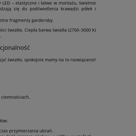
 LED – elastyczne i łatwe w montażu, świetnie
dzają się do podświetlenia krawędzi półek i
retne fragmenty garderoby.
i światła. Ciepła barwa światła (2700–3000 K)
.
kcjonalność
czyć światło, spokojnie mamy na to rozwiązanie!
w ciemnościach.
łów:
dczas przymierzania ubrań.