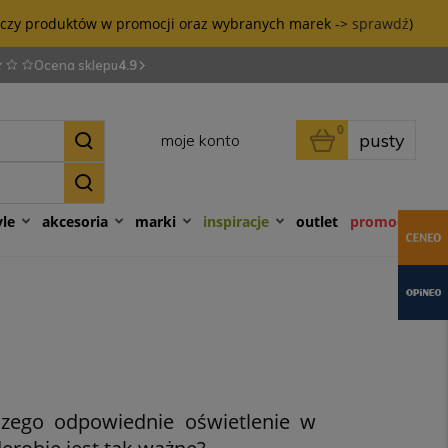
tyczy produktów w promocji oraz wybranych marek ->
sprawdź
)
Ocena sklepu
4.9
0
pusty
moje konto
yle
akcesoria
marki
inspiracje
outlet
promocje
czego odpowiednie oświetlenie w