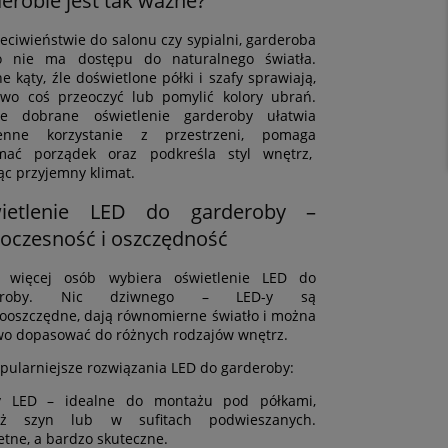
erobie jest tak ważne?
eciwieństwie do salonu czy sypialni, garderoba
o nie ma dostępu do naturalnego światła.
e kąty, źle doświetlone półki i szafy sprawiają,
two coś przeoczyć lub pomylić kolory ubrań.
ze dobrane oświetlenie garderoby ułatwia
ienne korzystanie z przestrzeni, pomaga
mać porządek oraz podkreśla styl wnętrz,
ąc przyjemny klimat.
ietlenie LED do garderoby –
oczesność i oszczędność
z więcej osób wybiera oświetlenie LED do
deroby. Nic dziwnego – LED-y są
ooszczędne, dają równomierne światło i można
two dopasować do różnych rodzajów wnętrz.
pularniejsze rozwiązania LED do garderoby:
wy LED – idealne do montażu pod półkami,
uż szyn lub w sufitach podwieszanych.
etne, a bardzo skuteczne.