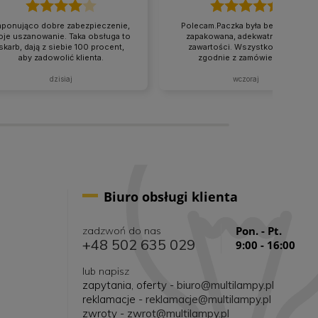
mponująco dobre zabezpieczenie,
Polecam.Paczka była bezpiecznie
je uszanowanie. Taka obsługa to
zapakowana, adekwatnie do jej
skarb, dają z siebie 100 procent,
zawartości. Wszystko dotarło
aby zadowolić klienta.
zgodnie z zamówieniem.
dzisiaj
wczoraj
Biuro obsługi klienta
Pon. - Pt.
zadzwoń do nas
+48 502 635 029
9:00 - 16:00
lub napisz
zapytania, oferty -
biuro@multilampy.pl
reklamacje -
reklamacje@multilampy.pl
zwroty -
zwrot@multilampy.pl