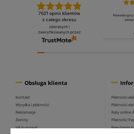
7621
opinii klientów
Rewelacyjny 
z całego okresu
sklep
zebranych i
zweryfikowanych przez
Obsługa klienta
Info
Kontakt
Płatności el
Wysyłka i płatności
Płatności el
Reklamacje
Raty online 
Zwroty
Płatności Pa
Jak kupować
Regulamin k