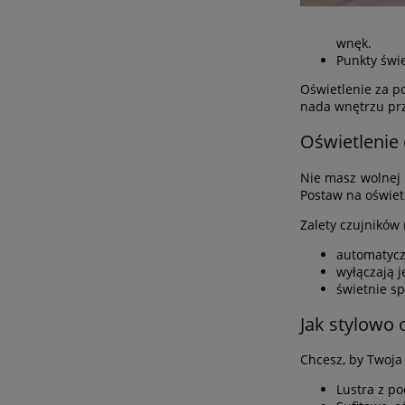
wnęk.
Punkty świ
Oświetlenie za p
nada wnętrzu prz
Oświetlenie 
Nie masz wolnej r
Postaw na oświet
Zalety czujników
automatyczn
wyłączają j
świetnie s
Jak stylowo 
Chcesz, by Twoja
Lustra z p