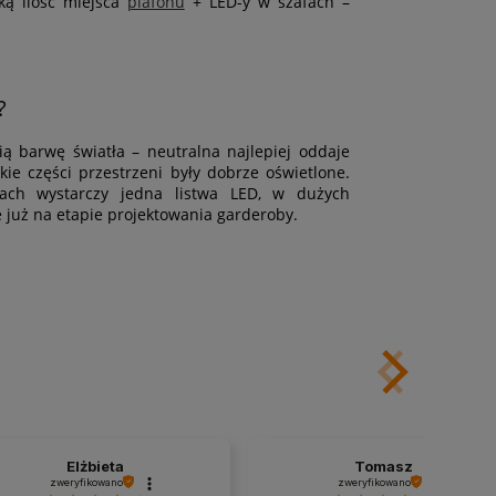
ką ilość miejsca
plafonu
+ LED-y w szafach –
?
ą barwę światła – neutralna najlepiej oddaje
kie części przestrzeni były dobrze oświetlone.
ach wystarczy jedna listwa LED, w dużych
e już na etapie projektowania garderoby.
Elżbieta
Tomasz
zweryfikowano
zweryfikowano