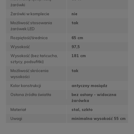
żarówki
Żarówki w komplecie
nie
Możliwość stosowania
tak
żarówek LED
Rozpiętość/średnica
65 cm
Wysokość
97,5
Wysokość (bez łańcucha,
181 cm
sztycy, podsufitki)
Możliwość skrócenia
tak
wysokości
Kolor konstrukcji
antyczny mosiądz
Osłona źródła światła
bez osłony - widoczna
żarówka
Materiał
stal, szkło
Uwagi
minimalna wysokość 55 cm