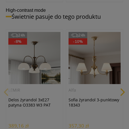
High-contrast mode
Świetnie pasuje do tego produktu
24h
24h
-8%
-10%
LEMIR
Alfa
Delos żyrandol 3xE27
Sofia żyrandol 3-punktowy
patyna O3383 W3 PAT
18343
389,16 zł
357,30 zł