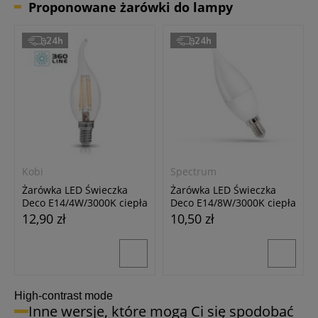
Proponowane żarówki do lampy
24h
24h
Kobi
Spectrum
Żarówka LED Świeczka
Żarówka LED Świeczka
Deco E14/4W/3000K ciepła
Deco E14/8W/3000K ciepła
biała
biała
12,90 zł
10,50 zł
High-contrast mode
Inne wersje, które mogą Ci się spodobać