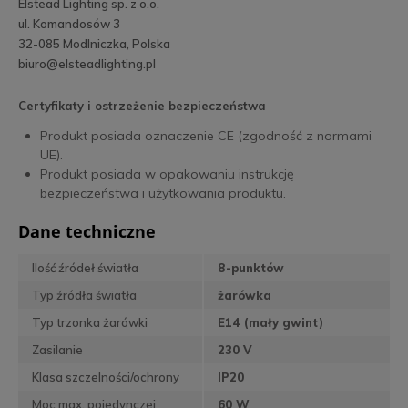
Elstead Lighting sp. z o.o.
ul. Komandosów 3
32-085 Modlniczka, Polska
biuro@elsteadlighting.pl
Certyfikaty i ostrzeżenie bezpieczeństwa
Produkt posiada oznaczenie CE (zgodność z normami
UE).
Produkt posiada w opakowaniu instrukcję
bezpieczeństwa i użytkowania produktu.
Dane techniczne
Ilość źródeł światła
8-punktów
Typ źródła światła
żarówka
Typ trzonka żarówki
E14 (mały gwint)
Zasilanie
230 V
Klasa szczelności/ochrony
IP20
Moc max. pojedynczej
60 W