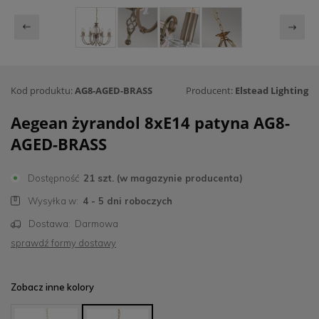
Kod produktu:
AG8-AGED-BRASS
Producent:
Elstead Lighting
Aegean żyrandol 8xE14 patyna AG8-
AGED-BRASS
Dostępność
21 szt. (w magazynie producenta)
Wysyłka w:
4 - 5 dni roboczych
Dostawa:
Darmowa
sprawdź formy dostawy
Zobacz inne kolory