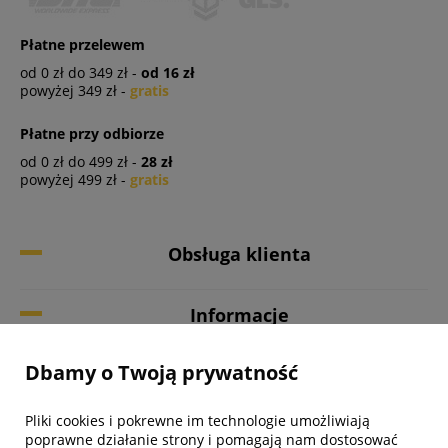
Płatne przelewem
od 0 zł do 349 zł -
od 16 zł
powyżej 349 zł -
gratis
Płatne przy odbiorze
od 0 zł do 499 zł -
28 zł
powyżej 499 zł -
gratis
Obsługa klienta
Informacje
Dbamy o Twoją prywatność
Twoje konto
Pliki cookies i pokrewne im technologie umożliwiają
Biuro obsługi klienta
poprawne działanie strony i pomagają nam dostosować