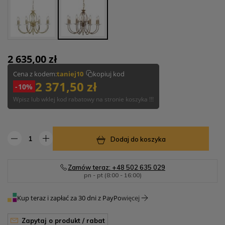
2 635,00 zł
Cena z kodem:
taniej10
kopiuj kod
2 371,50 zł
-10%
Wpisz lub wklej kod rabatowy na stronie koszyka !!!
Dodaj do koszyka
Zamów teraz: +48 502 635 029
pn - pt (8:00 - 16:00)
Kup teraz i zapłać za 30 dni z PayPo
więcej
zapytaj o produkt / rabat