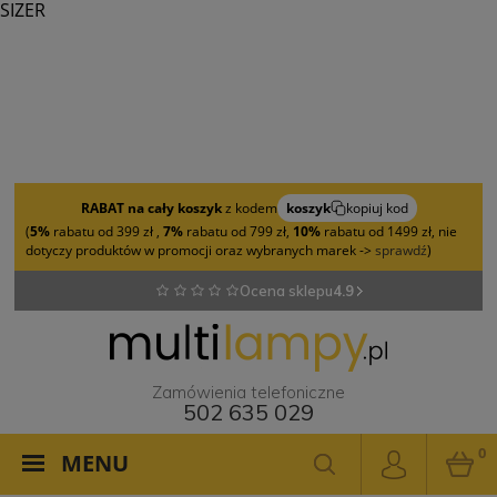
SIZER
RABAT na cały koszyk
z kodem
koszyk
kopiuj kod
(
5%
rabatu od 399 zł ,
7%
rabatu od 799 zł,
10%
rabatu od 1499 zł, nie
dotyczy produktów w promocji oraz wybranych marek ->
sprawdź
)
Ocena sklepu
4.9
Zamówienia telefoniczne
502 635 029
0
MENU