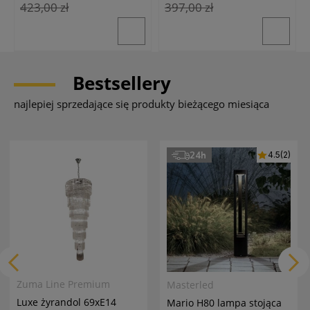
423,00 zł
397,00 zł
Bestsellery
najlepiej sprzedające się produkty bieżącego miesiąca
24h
4.5
(2)
Zuma Line Premium
Masterled
Luxe żyrandol 69xE14
Mario H80 lampa stojąca