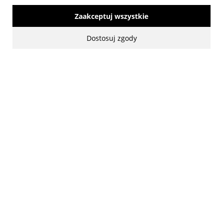
Zaakceptuj wszystkie
made with:
by
www.mamezi.pl
Dostosuj zgody
Pokaż pełną wersję strony