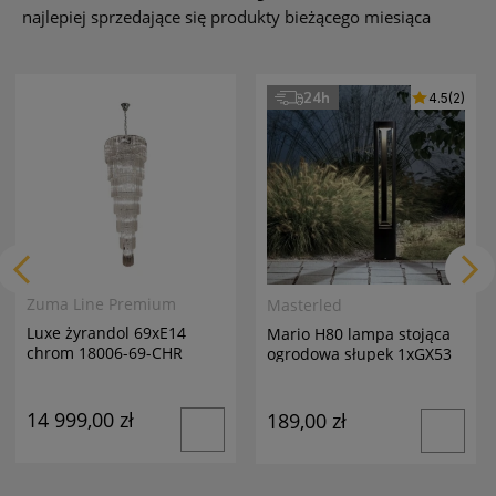
najlepiej sprzedające się produkty bieżącego miesiąca
24h
4.5
(2)
Zuma Line Premium
Masterled
Luxe żyrandol 69xE14
Mario H80 lampa stojąca
chrom 18006-69-CHR
ogrodowa słupek 1xGX53
antracyt
14 999,00 zł
189,00 zł