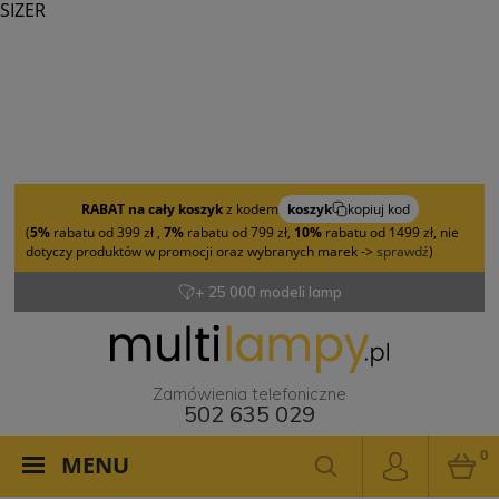
SIZER
RABAT na cały koszyk
z kodem
koszyk
kopiuj kod
(
5%
rabatu od 399 zł ,
7%
rabatu od 799 zł,
10%
rabatu od 1499 zł, nie
dotyczy produktów w promocji oraz wybranych marek ->
sprawdź
)
+ 25 000 modeli lamp
Zamówienia telefoniczne
502 635 029
0
MENU