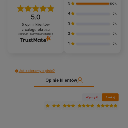
5
100%
4
0%
5.0
3
0%
5
opinii klientów
z całego okresu
2
0%
zebranych i zweryfikowanych przez
1
0%
Jak zbieramy opinie?
Opinie klientów
Wyczyść
Szukaj