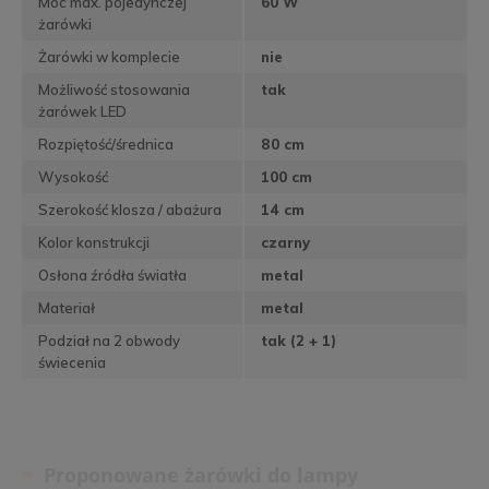
Moc max. pojedynczej
60 W
żarówki
Żarówki w komplecie
nie
Możliwość stosowania
tak
żarówek LED
Rozpiętość/średnica
80 cm
Wysokość
100 cm
Szerokość klosza / abażura
14 cm
Kolor konstrukcji
czarny
Osłona źródła światła
metal
Materiał
metal
Podział na 2 obwody
tak (2 + 1)
świecenia
Proponowane żarówki do lampy