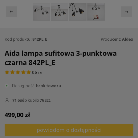
Kod produktu:
842PL_E
Producent:
Aldex
Aida lampa sufitowa 3-punktowa
czarna 842PL_E
5.0
(
5
)
Dostępność
brak towaru
71
osób
kupiło
76
szt.
499,00 zł
powiadom o dostępności