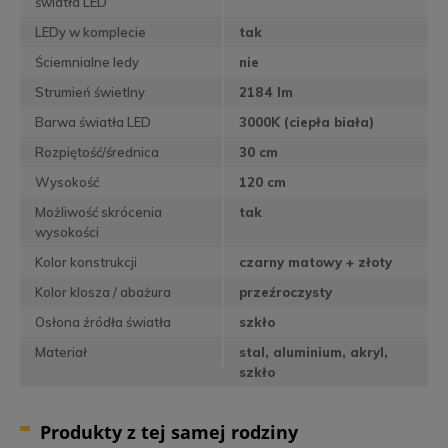
światła LED
LEDy w komplecie
tak
Ściemnialne ledy
nie
Strumień świetlny
2184 lm
Barwa światła LED
3000K (ciepła biała)
Rozpiętość/średnica
30 cm
Wysokość
120 cm
Możliwość skrócenia
tak
wysokości
Kolor konstrukcji
czarny matowy + złoty
Kolor klosza / abażura
przeźroczysty
Osłona źródła światła
szkło
Materiał
stal, aluminium, akryl,
szkło
Produkty z tej samej rodziny