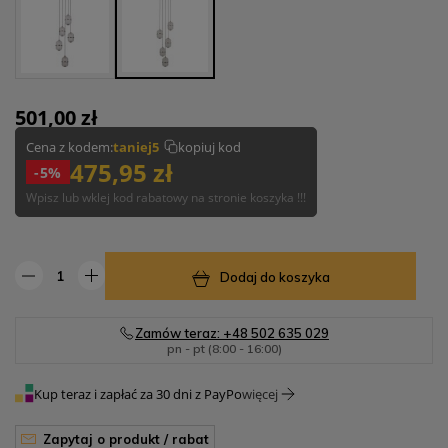
501,00 zł
Cena z kodem:
taniej5
kopiuj kod
475,95 zł
-5%
Wpisz lub wklej kod rabatowy na stronie koszyka !!!
Dodaj do koszyka
Zamów teraz: +48 502 635 029
pn - pt (8:00 - 16:00)
Kup teraz i zapłać za 30 dni z PayPo
więcej
zapytaj o produkt / rabat