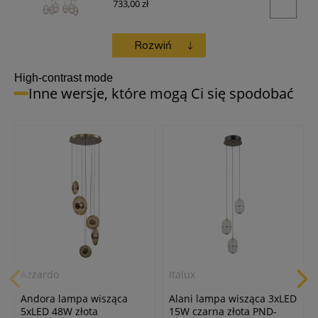
733,00 zł
Italux
Rozwiń
Alani kinkiet 1xLED 6W czarny złoty WL-
34375-1-BK
High-contrast mode
179,00 zł
Inne wersje, które mogą Ci się spodobać
Azzardo
Italux
Andora lampa wisząca
Alani lampa wisząca 3xLED
5xLED 48W złota
15W czarna złota PND-