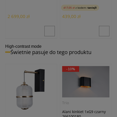
bursztynowy AZ6886
34375-3-BK
417,05 zł
z kodem:
taniej5
2 699,00 zł
439,00 zł
High-contrast mode
Świetnie pasuje do tego produktu
-10%
Trio
Alani kinkiet 1xG9 czarny
266100180