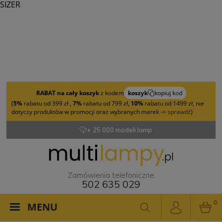
SIZER
RABAT na cały koszyk
z kodem
koszyk
kopiuj kod
(
5%
rabatu od 399 zł ,
7%
rabatu od 799 zł,
10%
rabatu od 1499 zł, nie
dotyczy produktów w promocji oraz wybranych marek ->
sprawdź
)
+ 25 000 modeli lamp
Zamówienia telefoniczne
502 635 029
0
MENU