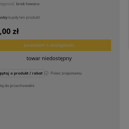
tępność
brak towaru
soby
kupiły
ten produkt
,00 zł
powiadom o dostępności
towar niedostępny
apytaj o produkt / rabat
poleć znajomemu
daj do przechowalni