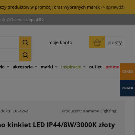
tyczy produktów w promocji oraz wybranych marek ->
sprawdź
)
Ocena sklepu
4.9
0
pusty
moje konto
yle
akcesoria
marki
inspiracje
outlet
promocje
oduktu:
DL-1262
Producent:
Domeno Lighting
o kinkiet LED IP44/8W/3000K złoty