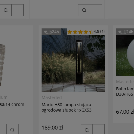
24h
4.5
(2)
24h
Masterl
Ballo la
D30/H65 
mium
Masterled
69xE14 chrom
Mario H80 lampa stojąca
ogrodowa słupek 1xGX53
67,00 z
antracyt
189,00 zł