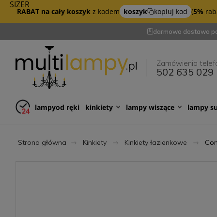
SIZER
RABAT na cały koszyk
z kodem
koszyk
kopiuj kod
(
5%
raba
darmowa dostawa po
Zamówienia telef
502 635 029
lampy
od ręki
kinkiety
lampy wiszące
lampy s
Strona główna
Kinkiety
Kinkiety łazienkowe
Com