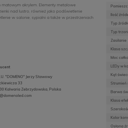
łym matowym akrylem. Elementy metalowe
Pomieszc
ienki nad lustro, również jako podświetlenie
Ilość źród
lenie w salonie, sypialni a także w przestrzeniach
Typ źródł
Typ trzon
Zasilanie
Klasa szc
Moc całko
LEDy w k
ucent
Kąt świec
H.U. "DOMENO" Jerzy Stawowy
ickiewicza 33
Strumień 
30 Kalwaria Zebrzydowska, Polska
Barwa św
o@domenoled.com
Klasa efe
Szerokoś
Kolor kons
Osłona źr