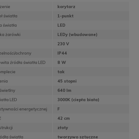
zenie
korytarz
eł światła
1-punkt
a światła
LED
ka żarówki
LEDy (wbudowane)
230 V
zelności/ochrony
IP44
wita źródła światła LED
8 W
omplecie
tak
enia
45 stopni
świetlny
640 lm
iatła LED
3000K (ciepła biała)
ktywności energetycznej
F
ć
42 cm
trukcji
złoty
ódła światła
tworzywo sztuczne