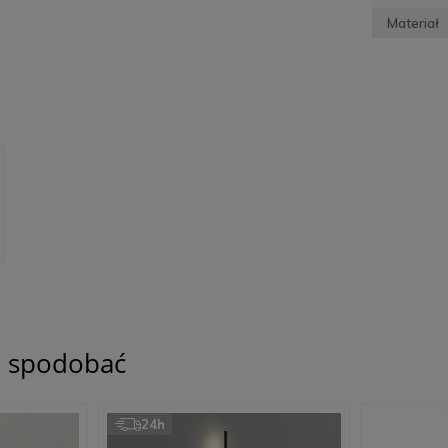
Materiał
ię spodobać
24h