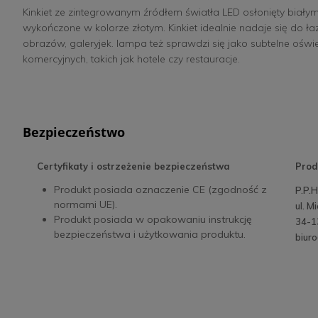
Kinkiet ze zintegrowanym źródłem światła LED osłonięty bia
wykończone w kolorze złotym. Kinkiet idealnie nadaje się do łaz
obrazów, galeryjek. lampa też sprawdzi się jako subtelne oświet
komercyjnych, takich jak hotele czy restauracje.
Bezpieczeństwo
Certyfikaty i ostrzeżenie bezpieczeństwa
Prod
Produkt posiada oznaczenie CE (zgodność z
P.P.
normami UE).
ul. M
Produkt posiada w opakowaniu instrukcję
34-1
bezpieczeństwa i użytkowania produktu.
biur