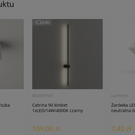
uktu
24h
Masterled
Lumenix
 tuba
Catrina 90 kinkiet
Żarówka LE
1xLED/14W/4000K czarny
neutralna b
109,00 zł
7,40 zł