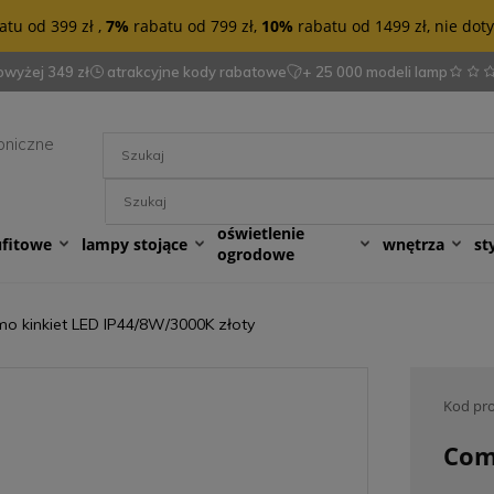
tu od 399 zł ,
7%
rabatu od 799 zł,
10%
rabatu od 1499 zł, nie do
wyżej 349 zł
atrakcyjne kody rabatowe
+ 25 000 modeli lamp
oniczne
oświetlenie
ufitowe
lampy stojące
wnętrza
st
ogrodowe
o kinkiet LED IP44/8W/3000K złoty
Kod pr
Com