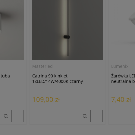
Masterled
Lumenix
 tuba
Catrina 90 kinkiet
Żarówka LE
1xLED/14W/4000K czarny
neutralna b
109,00 zł
7,40 zł