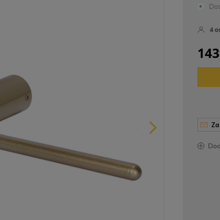
Dos
4
o
143
z
do