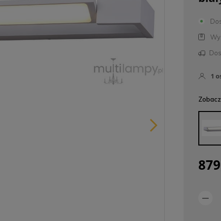
Dos
Wys
Dos
1
o
Zobacz 
879