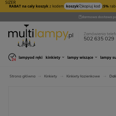
SIZER
RABAT na cały koszyk
z kodem
koszyk
kopiuj kod
(
5%
raba
darmowa dostawa po
Zamówienia telef
502 635 029
lampy
od ręki
kinkiety
lampy wiszące
lampy s
Strona główna
Kinkiety
Kinkiety łazienkowe
Dal