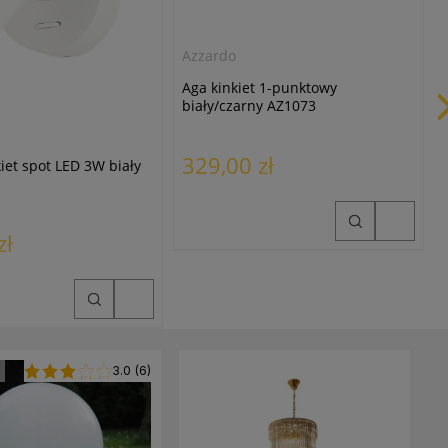
Azzardo
Aga kinkiet 1-punktowy
biały/czarny AZ1073
329,00 zł
iet spot LED 3W biały
zł
3.0
(6)
M
V
1