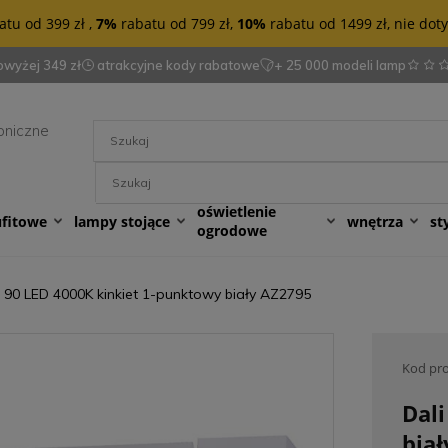
tu od 399 zł ,
7%
rabatu od 799 zł,
10%
rabatu od 1499 zł, nie do
wyżej 349 zł
atrakcyjne kody rabatowe
+ 25 000 modeli lamp
oniczne
oświetlenie
ufitowe
lampy stojące
wnętrza
st
ogrodowe
i 90 LED 4000K kinkiet 1-punktowy biały AZ2795
Kod pr
Dal
bia