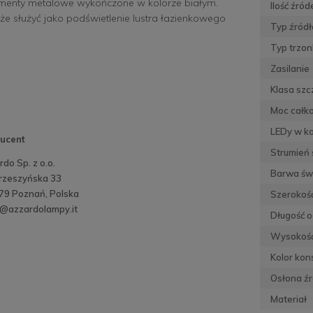
lementy metalowe wykończone w kolorze białym.
Ilość źród
e służyć jako podświetlenie lustra łazienkowego
Typ źródł
Typ trzon
Zasilanie
Klasa szc
Moc całko
LEDy w k
ucent
Strumień 
do Sp. z o.o.
Barwa św
trzeszyńska 33
79 Poznań, Polska
Szerokoś
o@azzardolampy.it
Długość o
Wysokoś
Kolor kons
Osłona źr
Materiał