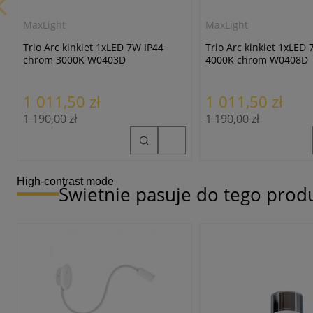
MaxLight
MaxLight
Trio Arc kinkiet 1xLED 7W IP44
Trio Arc kinkiet 1xLED
chrom 3000K W0403D
4000K chrom W0408D
1 011,50 zł
1 011,50 zł
1 190,00 zł
1 190,00 zł
High-contrast mode
Świetnie pasuje do tego prod