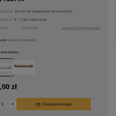
tępność
20 szt. (w magazynie producenta)
yłka w:
5 - 7 dni roboczych
tawa:
Darmowa
sprawdź formy dostawy
soba
kupiła
ten produkt
inne kolory
,00 zł
Dodaj do koszyka