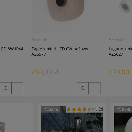
Azzardo
Azzardo
LED 8W IP44
Eagle kinkiet LED 6W beżowy
Lugano kink
AZ6577
AZ5627
269,00 zł
179,00 
24h
4.5
(2)
24h