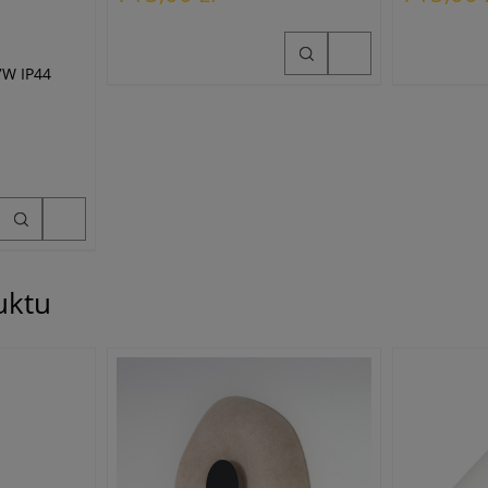
 7W IP44
uktu