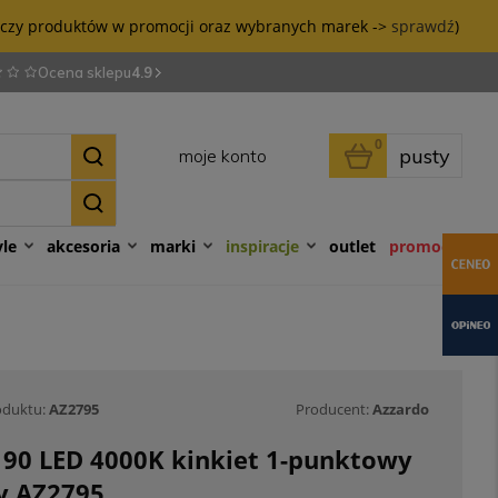
tyczy produktów w promocji oraz wybranych marek ->
sprawdź
)
Ocena sklepu
4.9
0
pusty
moje konto
yle
akcesoria
marki
inspiracje
outlet
promocje
oduktu:
AZ2795
Producent:
Azzardo
i 90 LED 4000K kinkiet 1-punktowy
ły AZ2795