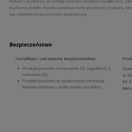
Kinkiet 1 punktowy ze zintegrowanym źródłem światła LED. E
Ruchome źródło światła zwiększa funkcjonalność produktu. Moż
lub oświetlenia powierzchni łazienkowej.
Bezpieczeństwo
Certyfikaty i ostrzeżenie bezpieczeństwa
Prod
Produkt posiada oznaczenie CE (zgodność z
Azzar
normami UE).
ul. S
Produkt posiada w opakowaniu instrukcję
60-4
bezpieczeństwa i użytkowania produktu.
biur