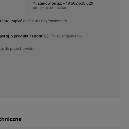
Zamów teraz: +48 502 635 029
pn - pt (8:00 - 16:00)
teraz i zapłać za 30 dni z PayPo
więcej
apytaj o produkt / rabat
poleć znajomemu
daj do przechowalni
chniczne