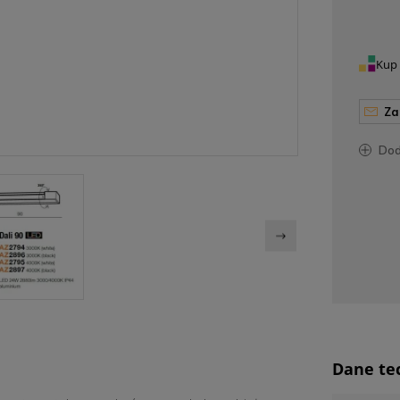
Kup 
z
do
Dane te