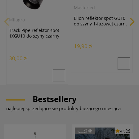
Masterled
Elion reflektor spot GU10
Milagro
do szyny 1-fazowej czarny
Masterled
Track Pipe reflektor spot
1XGU10 do szyny czarny
ML1153
19,90 zł
30,00 zł
Bestsellery
najlepiej sprzedające się produkty bieżącego miesiąca
24h
4.5
(2)