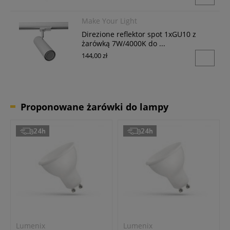
Make Your Light
Direzione reflektor spot 1xGU10 z
żarówką 7W/4000K do ...
144,00 zł
Proponowane żarówki do lampy
24h
24h
Lumenix
Lumenix