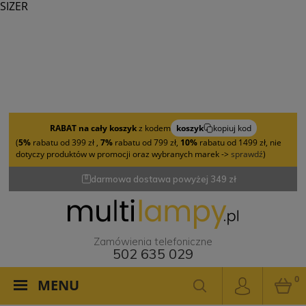
SIZER
RABAT na cały koszyk
z kodem
koszyk
kopiuj kod
(
5%
rabatu od 399 zł ,
7%
rabatu od 799 zł,
10%
rabatu od 1499 zł, nie
dotyczy produktów w promocji oraz wybranych marek ->
sprawdź
)
darmowa dostawa powyżej 349 zł
Zamówienia telefoniczne
502 635 029
0
MENU