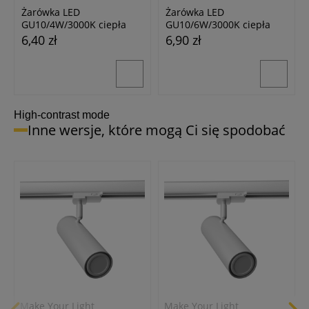
Żarówka LED
Żarówka LED
GU10/4W/3000K ciepła
GU10/6W/3000K ciepła
biała
biała
6,40 zł
6,90 zł
High-contrast mode
Inne wersje, które mogą Ci się spodobać
Make Your Light
Make Your Light