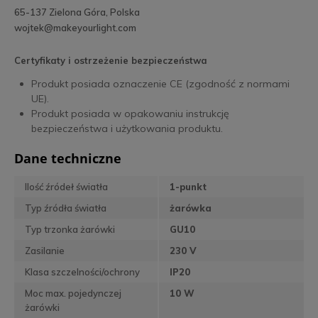
65-137 Zielona Góra, Polska
wojtek@makeyourlight.com
Certyfikaty i ostrzeżenie bezpieczeństwa
Produkt posiada oznaczenie CE (zgodność z normami
UE).
Produkt posiada w opakowaniu instrukcję
bezpieczeństwa i użytkowania produktu.
Dane techniczne
Ilość źródeł światła
1-punkt
Typ źródła światła
żarówka
Typ trzonka żarówki
GU10
Zasilanie
230 V
Klasa szczelności/ochrony
IP20
Moc max. pojedynczej
10 W
żarówki