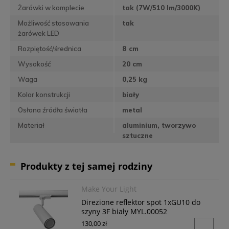
Żarówki w komplecie
tak (7W/510 lm/3000K)
Możliwość stosowania
tak
żarówek LED
Rozpiętość/średnica
8 cm
Wysokość
20 cm
Waga
0,25 kg
Kolor konstrukcji
biały
Osłona źródła światła
metal
Materiał
aluminium, tworzywo
sztuczne
Produkty z tej samej rodziny
Make Your Light
Direzione reflektor spot 1xGU10 do
szyny 3F biały MYL.00052
130,00 zł