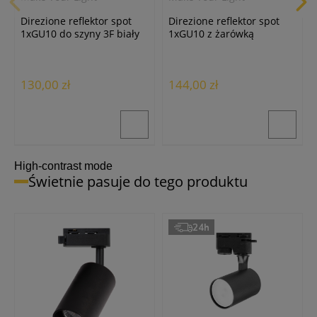
Direzione reflektor spot
Direzione reflektor spot
1xGU10 do szyny 3F biały
1xGU10 z żarówką
MYL.00052
7W/4000K do szyny 3F
czarny MYL.00054
130,00 zł
144,00 zł
High-contrast mode
Świetnie pasuje do tego produktu
24h