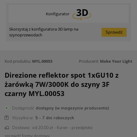
Konfigurator
Skorzystaj z konfiguratora 3D lamp na
Sprawdź
szynoprzewodach
Kod produktu:
MYL.00053
Producent:
Make Your Light
Direzione reflektor spot 1xGU10 z
żarówką 7W/3000K do szyny 3F
czarny MYL.00053
Dostępność
dostępny (w magazynie producenta)
Wysyłka w:
5 - 7 dni roboczych
Dostawa:
od 20,00 zł
- Kurier - przedpłata
sprawdź formy dostawy