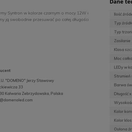
Dane te
rmy Syntron w kolorze czarnym o mocy 12W i
Ilość źród
emy ją swobodnie przesuwać po całej długości
Typ źródł
Typ trzon
Zasilanie
Klasa szc
Moc całko
LEDy w k
ucent
Strumień 
H.U. "DOMENO" Jerzy Stawowy
Barwa św
ickiewicza 33
30 Kalwaria Zebrzydowska, Polska
Długość x
o@domenoled.com
Wysokoś
Kolor kons
Kolor klo
Osłona źr