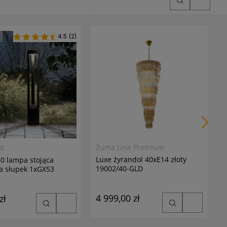
4.5
(2)
M
V
1
6
7
Zuma Line Premium
ed
Luxe żyrandol 40xE14 złoty
0 lampa stojąca
19002/40-GLD
a słupek 1xGX53
4 999,00 zł
zł