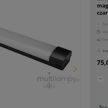
mag
cza
Dos
Wys
Dos
5
o
75,
Kup 