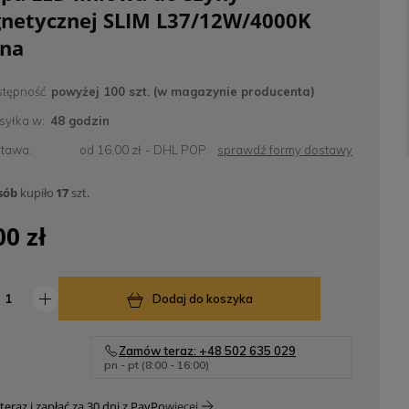
netycznej SLIM L37/12W/4000K
rna
tępność
powyżej 100 szt. (w magazynie producenta)
yłka w:
48 godzin
tawa:
od 16,00 zł
- DHL POP
sprawdź formy dostawy
sób
kupiło
17
szt.
00 zł
Dodaj do koszyka
Zamów teraz: +48 502 635 029
pn - pt (8:00 - 16:00)
teraz i zapłać za 30 dni z PayPo
więcej