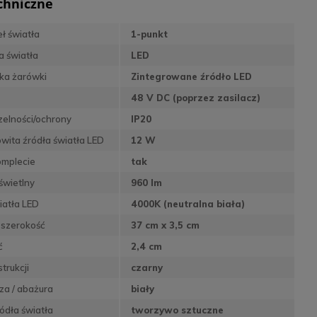
chniczne
eł światła
1-punkt
a światła
LED
ka żarówki
Zintegrowane źródło LED
48 V DC (poprzez zasilacz)
zelności/ochrony
IP20
wita źródła światła LED
12 W
omplecie
tak
świetlny
960 lm
iatła LED
4000K (neutralna biała)
 szerokość
37 cm x 3,5 cm
ć
2,4 cm
trukcji
czarny
sza / abażura
biały
ódła światła
tworzywo sztuczne