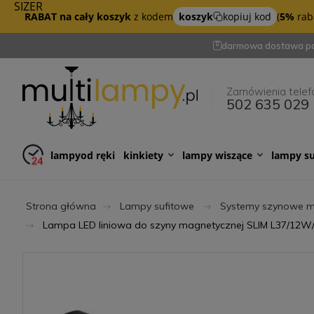
SIZER
RABAT na cały koszyk
z kodem
koszyk
kopiuj kod
(
5%
raba
darmowa dostawa po
Zamówienia telef
502 635 029
lampy
od ręki
kinkiety
lampy wiszące
lampy s
Strona główna
Lampy sufitowe
Systemy szynowe 
Lampa LED liniowa do szyny magnetycznej SLIM L37/12W