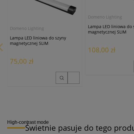
Domeno Lighting
Lampa LED liniowa do 
Domeno Lighting
magnetycznej SLIM
L67/24W/3000K czarna
Lampa LED liniowa do szyny
magnetycznej SLIM
108,00 zł
L37/12W/3000K czarna
75,00 zł
High-contrast mode
Świetnie pasuje do tego prod