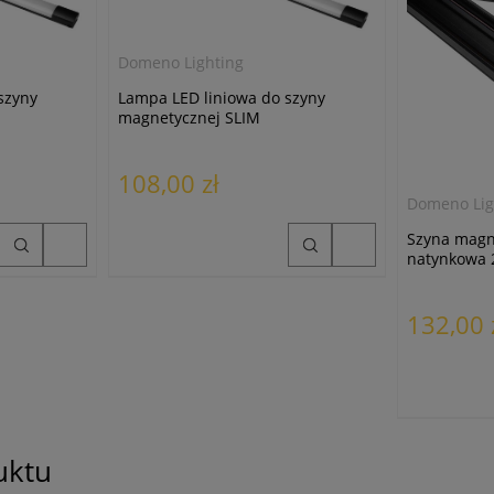
Domeno Lighting
szyny
Lampa LED liniowa do szyny
magnetycznej SLIM
L67/24W/4000K czarna
108,00 zł
Domeno Lig
Szyna magn
natynkowa 
132,00 
uktu