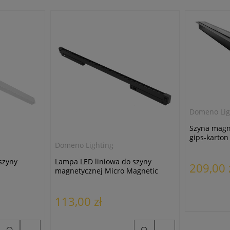
Domeno Lig
Szyna magn
gips-karton
Domeno Lighting
szyny
Lampa LED liniowa do szyny
209,00 
magnetycznej Micro Magnetic
L30/9W/4000K czarna
113,00 zł