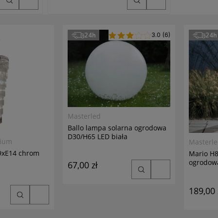
24h
3.0
(6)
24h
Masterled
Ballo lampa solarna ogrodowa
D30/H65 LED biała
mium
Masterl
69xE14 chrom
Mario H8
ogrodow
67,00 zł
antracyt
189,00 