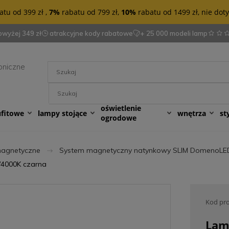
tu od 399 zł ,
7%
rabatu od 799 zł,
10%
rabatu od 1499 zł, nie do
wyżej 349 zł
atrakcyjne kody rabatowe
+ 25 000 modeli lamp
oniczne
oświetlenie
ufitowe
lampy stojące
wnętrza
st
ogrodowe
magnetyczne
System magnetyczny natynkowy SLIM DomenoLE
/4000K czarna
Kod pr
Lam