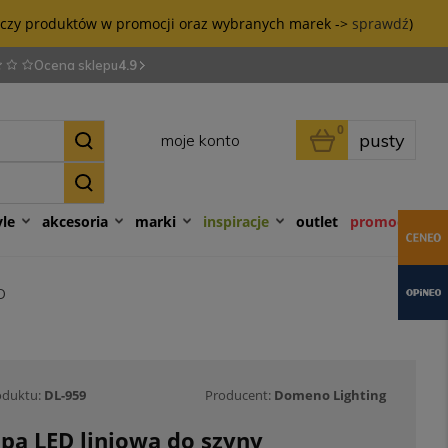
tyczy produktów w promocji oraz wybranych marek ->
sprawdź
)
Ocena sklepu
4.9
0
pusty
moje konto
yle
akcesoria
marki
inspiracje
outlet
promocje
D
oduktu:
DL-959
Producent:
Domeno Lighting
pa LED liniowa do szyny