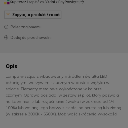
Kup teraz i zapłać za 30 dni z PayPo
więcej
zapytaj o produkt / rabat
poleć znajomemu
dodaj do przechowalni
Opis
Lampa wisząca z wbudowanym źródłem światła LED
osłoniętym tworzywem sztucznym w postaci wężyka w
splocie. Elementy metalowe wykończone w kolorze
czarnym. Oprawa posiada (w zestawie) pilot, który pozwala
na ściemnianie lub rozjaśnianie światła (w zakresie od 1% -
100%) lub zmianę jego barwy z ciepłej na neutralną lub zimną
(w zakresie 3000K - 6500K). Możliwość skrócenia wysokości
lampy.