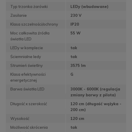
Typ trzonka żarówki
LEDy (wbudowane)
Zasilanie
230 V
Klasa szczelności/ochrony
IP20
Moc całkowita źródła
55 W
światła LED
LEDy w komplecie
tak
Ściemnialne ledy
tak
Strumień świetlny
3575 lm
Klasa efektywności
G
energetycznej
Barwa światła LED
3000K - 6000K (regulacja
zmiany barwy z pilota)
Długość x szerokość
120 cm (długość wężyka -
200 cm)
Wysokość
120 cm
Możliwość skrócenia
tak