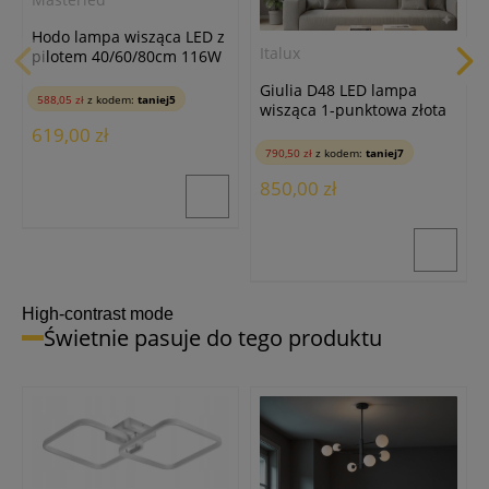
Hodo lampa wisząca LED z
Italux
pilotem 40/60/80cm 116W
złota
Giulia D48 LED lampa
588,05 zł
z kodem:
taniej5
wisząca 1-punktowa złota
5304-840RP-GD-3
619,00 zł
790,50 zł
z kodem:
taniej7
850,00 zł
High-contrast mode
Świetnie pasuje do tego produktu