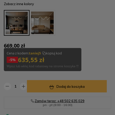
Zobacz inne kolory
669,00 zł
Cena z kodem:
taniej5
kopiuj kod
635,55 zł
-5%
Wpisz lub wklej kod rabatowy na stronie koszyka !!!
Dodaj do koszyka
Zamów teraz: +48 502 635 029
pn - pt (8:00 - 16:00)