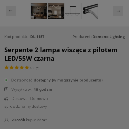
Kod produktu:
DL-1157
Producent:
Domeno Lighting
Serpente 2 lampa wisząca z pilotem
LED/55W czarna
5.0
(
1
)
Dostępność
dostępny (w magazynie producenta)
Wysyłka w:
48 godzin
Dostawa:
Darmowa
sprawdź formy dostawy
20
osób
kupiło
22
szt.