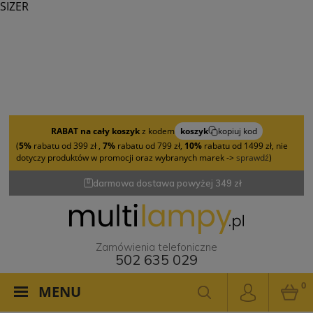
SIZER
RABAT na cały koszyk
z kodem
koszyk
kopiuj kod
(
5%
rabatu od 399 zł ,
7%
rabatu od 799 zł,
10%
rabatu od 1499 zł, nie
dotyczy produktów w promocji oraz wybranych marek ->
sprawdź
)
darmowa dostawa powyżej 349 zł
Zamówienia telefoniczne
502 635 029
0
MENU