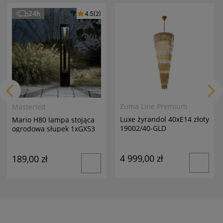
24h
4.5
(2)
Zuma Line Premium
Masterled
Luxe żyrandol 40xE14 złoty
Mario H80 lampa stojąca
19002/40-GLD
ogrodowa słupek 1xGX53
antracyt
4 999,00 zł
189,00 zł