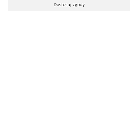
Dostosuj zgody
made with:
by
www.mamezi.pl
Pokaż pełną wersję strony