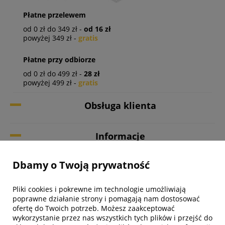
Płatne przelewem
od 0 zł do 349 zł -
od 16 zł
powyżej 349 zł -
gratis
Płatne przy odbiorze
od 0 zł do 499 zł -
28 zł
powyżej 499 zł -
gratis
Obsługa klienta
Informacje
Dbamy o Twoją prywatność
Twoje konto
Pliki cookies i pokrewne im technologie umożliwiają
Biuro obsługi klienta
poprawne działanie strony i pomagają nam dostosować
ofertę do Twoich potrzeb. Możesz zaakceptować
wykorzystanie przez nas wszystkich tych plików i przejść do