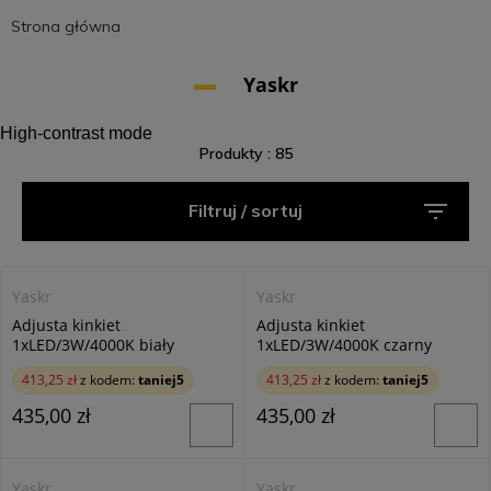
Strona główna
Yaskr
High-contrast mode
Produkty : 85
Filtruj / sortuj
Yaskr
Yaskr
Adjusta kinkiet
Adjusta kinkiet
1xLED/3W/4000K biały
1xLED/3W/4000K czarny
413,25 zł
z kodem:
taniej5
413,25 zł
z kodem:
taniej5
435,00 zł
435,00 zł
Yaskr
Yaskr