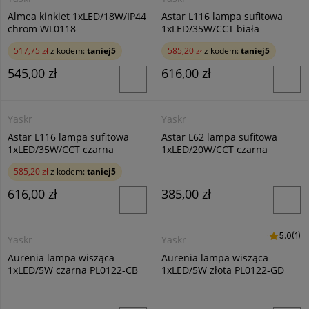
Almea kinkiet 1xLED/18W/IP44
Astar L116 lampa sufitowa
chrom WL0118
1xLED/35W/CCT biała
517,75 zł
z kodem:
taniej5
585,20 zł
z kodem:
taniej5
545,00 zł
616,00 zł
Yaskr
Yaskr
Astar L116 lampa sufitowa
Astar L62 lampa sufitowa
1xLED/35W/CCT czarna
1xLED/20W/CCT czarna
585,20 zł
z kodem:
taniej5
616,00 zł
385,00 zł
5.0 (1)
5.0
(1)
Yaskr
Yaskr
Aurenia lampa wisząca
Aurenia lampa wisząca
1xLED/5W czarna PL0122-CB
1xLED/5W złota PL0122-GD