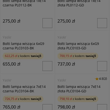
Bolti lampa wisząca 1xE14
Bolti lampa wisząca 1xE14
czarna PL0112-BK
złota PL0112-GD
275,00 zł
275,00 zł
Yaskr
Yaskr
Bolti lampa wisząca 6xG9
Bolti lampa wisząca 6xG9
czarna PLC0103-BK
złota PLC0103-GD
622,25 zł
z kodem:
taniej5
700,15 zł
z kodem:
taniej5
655,00 zł
737,00 zł
4.5 (2)
4.5
(2)
Yaskr
Yaskr
Bolti lampa wisząca 7xE14
Bolti lampa wisząca 7xE14
czarna PLC0104-BK
złota PLC0104-GD
726,75 zł
z kodem:
taniej5
758,10 zł
z kodem:
taniej5
765,00 zł
798,00 zł