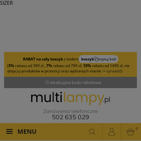
SIZER
RABAT na cały koszyk
z kodem
koszyk
kopiuj kod
(
5%
rabatu od 399 zł ,
7%
rabatu od 799 zł,
10%
rabatu od 1499 zł, nie
dotyczy produktów w promocji oraz wybranych marek ->
sprawdź
)
atrakcyjne kody rabatowe
Zamówienia telefoniczne
502 635 029
0
MENU