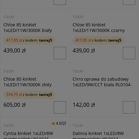
Yaskr
Yaskr
Chloe 85 kinkiet
Chloe 85 kinkiet
1xLED/11W/3000K biały
1xLED/11W/3000K czarny
WL0107-WH
WL0107-BK
417,05 zł
z kodem:
taniej5
417,05 zł
z kodem:
taniej5
439,00 zł
439,00 zł
Yaskr
Yaskr
Chloe 85 kinkiet
Cirro oprawa do zabudowy
1xLED/11W/3000K złoty
1xLED/9W/CCT biała RL0104-
WL0107-GD
CCT-WH
574,75 zł
z kodem:
taniej5
605,00 zł
142,00 zł
4.5 (2)
4.5
(2)
Yaskr
Yaskr
Cyntia kinkiet 1xLED/8W
Dalinia kinkiet 1xLED/8W
marmur/złoty WL0115
marmur/złoty WL0114