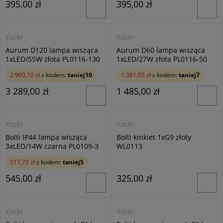
395,00 zł
395,00 zł
Yaskr
Yaskr
Aurum D120 lampa wisząca
Aurum D60 lampa wisząca
1xLED/55W złota PL0116-130
1xLED/27W złota PL0116-50
2 960,10 zł
z kodem:
taniej10
1 381,05 zł
z kodem:
taniej7
3 289,00 zł
1 485,00 zł
Yaskr
Yaskr
Bolti IP44 lampa wisząca
Bolti kinkiet 1xG9 złoty
3xLED/14W czarna PL0109-3
WL0113
517,75 zł
z kodem:
taniej5
545,00 zł
325,00 zł
Yaskr
Yaskr