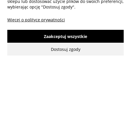
sklepu lub dostosować użycie plików do swoich preferencji,
wybierając opcję "Dostosuj zgody".
Więcej o polityce prywatności
Zaakceptuj wszystkie
made with:
by
www.mamezi.pl
Dostosuj zgody
Pokaż pełną wersję strony