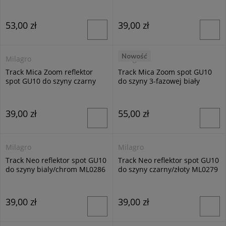
ML2194
ML7368
53,00 zł
39,00 zł
Nowość
Milagro
Milagro
Track Mica Zoom reflektor
Track Mica Zoom spot GU10
spot GU10 do szyny czarny
do szyny 3-fazowej biały
ML7369
ML7370
39,00 zł
55,00 zł
Milagro
Milagro
Track Neo reflektor spot GU10
Track Neo reflektor spot GU10
do szyny bialy/chrom ML0286
do szyny czarny/złoty ML0279
39,00 zł
39,00 zł