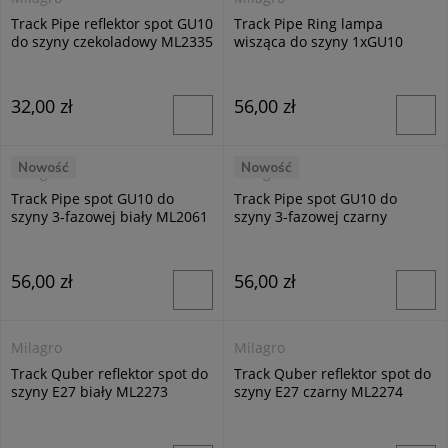
Track Pipe reflektor spot GU10
Track Pipe Ring lampa
do szyny czekoladowy ML2335
wisząca do szyny 1xGU10
czarna ML2077
32,00 zł
56,00 zł
Nowość
Nowość
Milagro
Milagro
Track Pipe spot GU10 do
Track Pipe spot GU10 do
szyny 3-fazowej biały ML2061
szyny 3-fazowej czarny
ML2062
56,00 zł
56,00 zł
Milagro
Milagro
Track Quber reflektor spot do
Track Quber reflektor spot do
szyny E27 biały ML2273
szyny E27 czarny ML2274