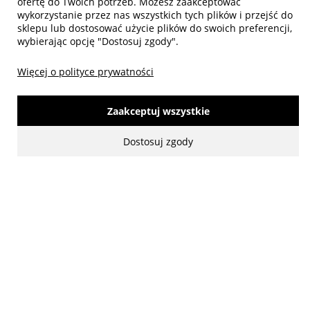
ofertę do Twoich potrzeb. Możesz zaakceptować
wykorzystanie przez nas wszystkich tych plików i przejść do
sklepu lub dostosować użycie plików do swoich preferencji,
wybierając opcję "Dostosuj zgody".
Więcej o polityce prywatności
made with:
by
www.mamezi.pl
Pokaż pełną wersję strony
Zaakceptuj wszystkie
Dostosuj zgody