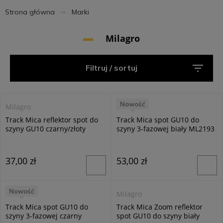
Strona główna
Marki
Milagro
Filtruj / sortuj
Nowość
Milagro
Milagro
Track Mica reflektor spot do
Track Mica spot GU10 do
szyny GU10 czarny/złoty
szyny 3-fazowej biały ML2193
ML2092
37,00 zł
53,00 zł
Nowość
Milagro
Milagro
Track Mica spot GU10 do
Track Mica Zoom reflektor
szyny 3-fazowej czarny
spot GU10 do szyny biały