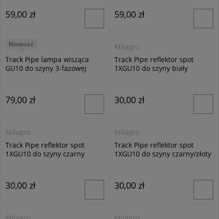
59,00 zł
59,00 zł
Nowość
Milagro
Milagro
Track Pipe lampa wisząca
Track Pipe reflektor spot
GU10 do szyny 3-fazowej
1XGU10 do szyny biały
czarna ML2064
ML1154
79,00 zł
30,00 zł
Milagro
Milagro
Track Pipe reflektor spot
Track Pipe reflektor spot
1XGU10 do szyny czarny
1XGU10 do szyny czarny/złoty
ML1153
ML1155
30,00 zł
30,00 zł
Milagro
Milagro