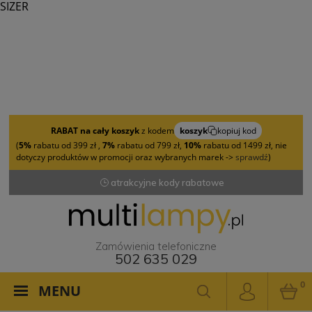
SIZER
RABAT na cały koszyk
z kodem
koszyk
kopiuj kod
(
5%
rabatu od 399 zł ,
7%
rabatu od 799 zł,
10%
rabatu od 1499 zł, nie
dotyczy produktów w promocji oraz wybranych marek ->
sprawdź
)
atrakcyjne kody rabatowe
Zamówienia telefoniczne
502 635 029
0
MENU