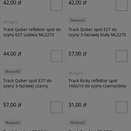
42,00 zł
42,00 zł
Nowość
Milagro
Milagro
Track Quber reflektor spot do
Track Quber spot E27 do
szyny E27 szałwia ML2272
szyny 3-fazowej biały ML2275
44,00 zł
57,00 zł
Nowość
Milagro
Milagro
Track Quber spot E27 do
Track Ricky reflektor spot
szyny 3-fazowej czarny
1XGU10 do szyny czarny/złoty
ML2276
ML0690
57,00 zł
31,00 zł
Nowość
Nowość
Milagro
Milagro