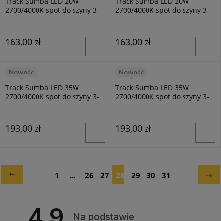
Track Sumba LED 20W
Track Sumba LED 20W
2700/4000K spot do szyny 3-
2700/4000K spot do szyny 3-
fazowej biały ML1110
fazowej czarny ML1111
163,00 zł
163,00 zł
Nowość
Nowość
Milagro
Milagro
Track Sumba LED 35W
Track Sumba LED 35W
2700/4000K spot do szyny 3-
2700/4000K spot do szyny 3-
fazowej biały ML1112
fazowej czarny ML1113
193,00 zł
193,00 zł
1
...
26
27
28
29
30
31
4.9
Na podstawie