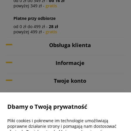
od 0 zł do 349 zł -
od 16 zł
powyżej 349 zł -
gratis
Płatne przy odbiorze
od 0 zł do 499 zł -
28 zł
powyżej 499 zł -
gratis
Obsługa klienta
Informacje
Twoje konto
Biuro obsługi klienta
Dbamy o Twoją prywatność
Pliki cookies i pokrewne im technologie umożliwiają
poprawne działanie strony i pomagają nam dostosować