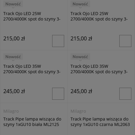
Nowość
Nowość
Milagro
Milagro
Track Ojo LED 25W
Track Ojo LED 25W
2700/4000K spot do szyny 3-
2700/4000K spot do szyny 3-
fazowej biały ML1106
fazowej czarny ML1107
215,00 zł
215,00 zł
Nowość
Nowość
Milagro
Milagro
Track Ojo LED 35W
Track Ojo LED 35W
2700/4000K spot do szyny 3-
2700/4000K spot do szyny 3-
fazowej biały ML1108
fazowej czarny ML1109
245,00 zł
245,00 zł
Milagro
Milagro
Track Pipe lampa wisząca do
Track Pipe lampa wisząca do
szyny 1xGU10 biała ML2125
szyny 1xGU10 czarna ML2063