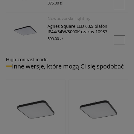
375,00 zł
Nowodvorski Lighting
Agnes Square LED 63,5 plafon
IP44/64W/3000K czarny 10987
599,00 zł
High-contrast mode
Inne wersje, które mogą Ci się spodobać