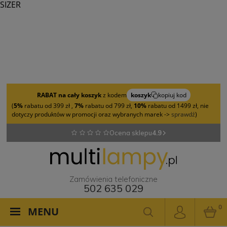
SIZER
RABAT na cały koszyk
z kodem
koszyk
kopiuj kod
(
5%
rabatu od 399 zł ,
7%
rabatu od 799 zł,
10%
rabatu od 1499 zł, nie
dotyczy produktów w promocji oraz wybranych marek ->
sprawdź
)
Ocena sklepu
4.9
Zamówienia telefoniczne
502 635 029
0
MENU