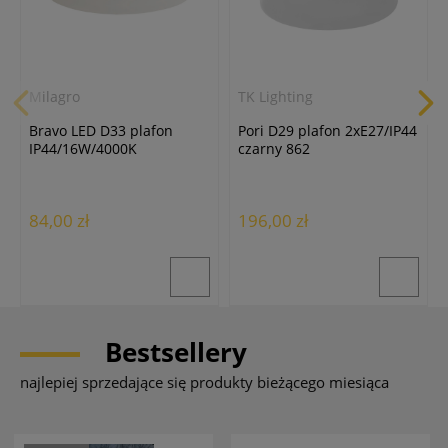
Milagro
TK Lighting
Bravo LED D33 plafon
Pori D29 plafon 2xE27/IP44
IP44/16W/4000K
czarny 862
biały/chrom
84,00 zł
196,00 zł
Bestsellery
najlepiej sprzedające się produkty bieżącego miesiąca