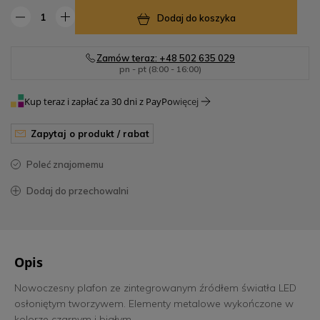
Dodaj do koszyka
Zamów teraz: +48 502 635 029
pn - pt (8:00 - 16:00)
Kup teraz i zapłać za 30 dni z PayPo
więcej
zapytaj o produkt / rabat
poleć znajomemu
dodaj do przechowalni
Opis
Nowoczesny plafon ze zintegrowanym źródłem światła LED
osłoniętym tworzywem. Elementy metalowe wykończone w
kolorze czarnym i białym.