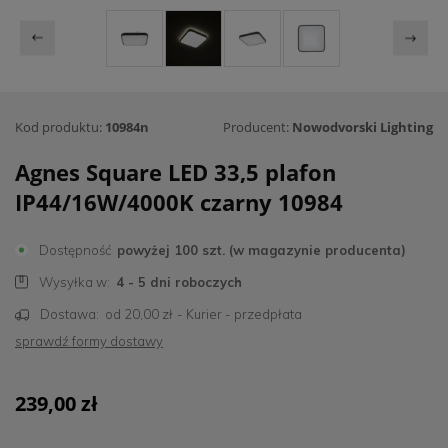
Kod produktu:
10984n
Producent:
Nowodvorski Lighting
Agnes Square LED 33,5 plafon
IP44/16W/4000K czarny 10984
Dostępność
powyżej 100 szt. (w magazynie producenta)
Wysyłka w:
4 - 5 dni roboczych
Dostawa:
od 20,00 zł
- Kurier - przedpłata
sprawdź formy dostawy
239,00 zł