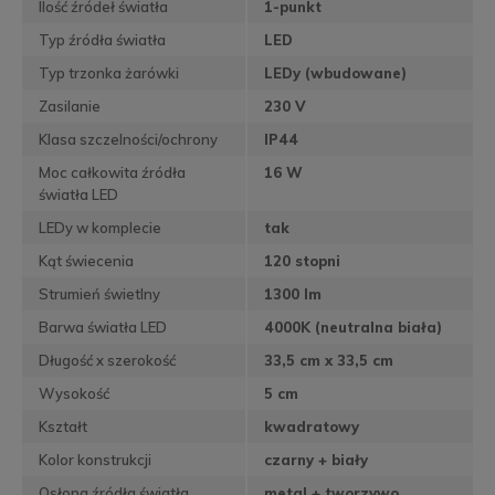
Ilość źródeł światła
1-punkt
Typ źródła światła
LED
Typ trzonka żarówki
LEDy (wbudowane)
Zasilanie
230 V
Klasa szczelności/ochrony
IP44
Moc całkowita źródła
16 W
światła LED
LEDy w komplecie
tak
Kąt świecenia
120 stopni
Strumień świetlny
1300 lm
Barwa światła LED
4000K (neutralna biała)
Długość x szerokość
33,5 cm x 33,5 cm
Wysokość
5 cm
Kształt
kwadratowy
Kolor konstrukcji
czarny + biały
Osłona źródła światła
metal + tworzywo