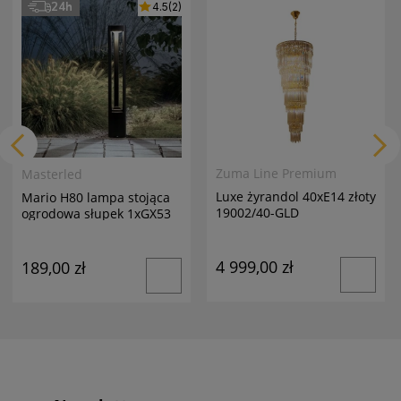
24h
4.5
(2)
Zuma Line Premium
Masterled
Luxe żyrandol 40xE14 złoty
Mario H80 lampa stojąca
19002/40-GLD
ogrodowa słupek 1xGX53
antracyt
4 999,00 zł
189,00 zł