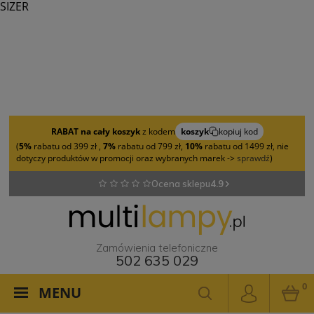
SIZER
RABAT na cały koszyk
z kodem
koszyk
kopiuj kod
(
5%
rabatu od 399 zł ,
7%
rabatu od 799 zł,
10%
rabatu od 1499 zł, nie
dotyczy produktów w promocji oraz wybranych marek ->
sprawdź
)
Ocena sklepu
4.9
Zamówienia telefoniczne
502 635 029
0
MENU