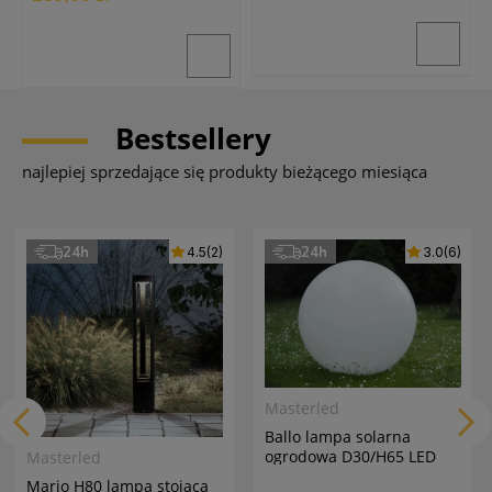
Bestsellery
najlepiej sprzedające się produkty bieżącego miesiąca
24h
24h
4.5
(2)
3.0
(6)
Masterled
Ballo lampa solarna
ogrodowa D30/H65 LED
Masterled
biała
Mario H80 lampa stojąca