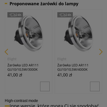
Proponowane żarówki do lampy
24h
24h
Elight
Elight
Żarówka LED AR111
Żarówka LED AR111
GU10/10,5W/3000K
GU10/10,5W/4000K
srebrna/czarna z
srebrna/czarna z
41,00 zł
41,00 zł
odbłyśnikiem
odbłyśnikiem
High-contrast mode
Inne wersje, które mogą Ci się spodobać