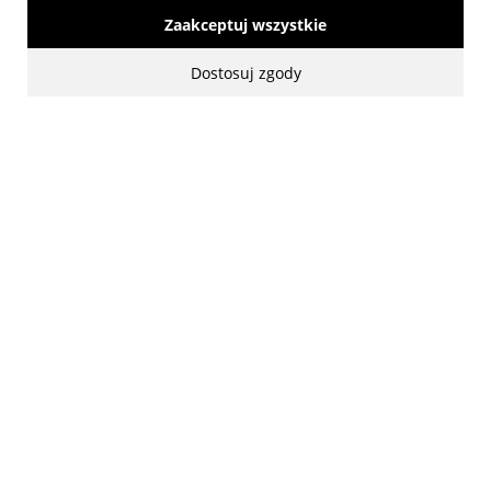
Zaakceptuj wszystkie
Dostosuj zgody
made with:
by
www.mamezi.pl
Pokaż pełną wersję strony