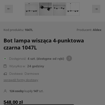
Kod produktu:
1047L
Producent:
Aldex
Bot lampa wisząca 4-punktowa
czarna 1047L
Dostępność
4 szt. (dostępne od ręki)
Wysyłka w:
24 godziny
Dostawa:
Darmowa
sprawdź formy dostawy
124
osoby
kupiły
147
szt.
548,00 zł