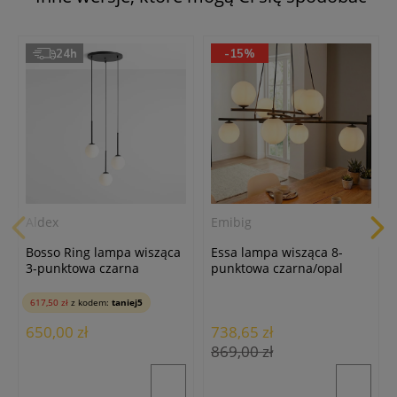
24h
-15%
Aldex
Emibig
Bosso Ring lampa wisząca
Essa lampa wisząca 8-
3-punktowa czarna
punktowa czarna/opal
1087E1_R
1201/8
617,50 zł
z kodem:
taniej5
650,00 zł
738,65 zł
869,00 zł