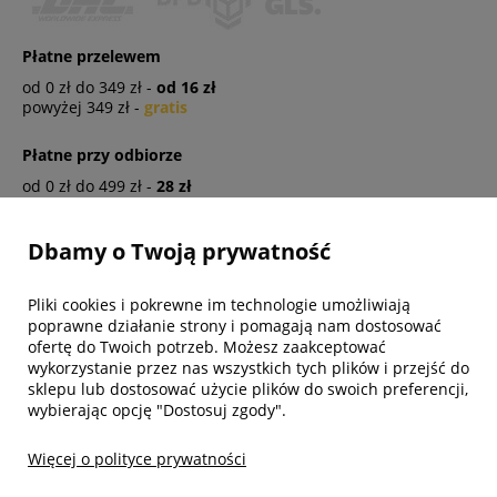
Płatne przelewem
od 0 zł do 349 zł -
od 16 zł
powyżej 349 zł -
gratis
Płatne przy odbiorze
od 0 zł do 499 zł -
28 zł
powyżej 499 zł -
gratis
Dbamy o Twoją prywatność
Obsługa klienta
Pliki cookies i pokrewne im technologie umożliwiają
poprawne działanie strony i pomagają nam dostosować
ofertę do Twoich potrzeb. Możesz zaakceptować
Informacje
wykorzystanie przez nas wszystkich tych plików i przejść do
sklepu lub dostosować użycie plików do swoich preferencji,
wybierając opcję "Dostosuj zgody".
Twoje konto
Więcej o polityce prywatności
Biuro obsługi klienta