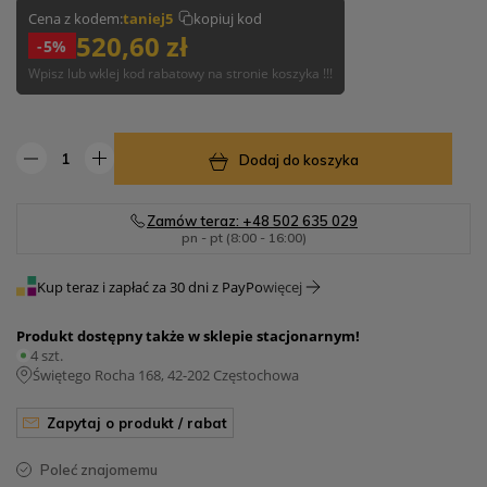
Cena z kodem:
taniej5
kopiuj kod
520,60 zł
-5%
Wpisz lub wklej kod rabatowy na stronie koszyka !!!
Dodaj do koszyka
Zamów teraz: +48 502 635 029
pn - pt (8:00 - 16:00)
Kup teraz i zapłać za 30 dni z PayPo
więcej
Produkt dostępny także w sklepie stacjonarnym!
4 szt.
Świętego Rocha 168, 42-202 Częstochowa
zapytaj o produkt / rabat
poleć znajomemu