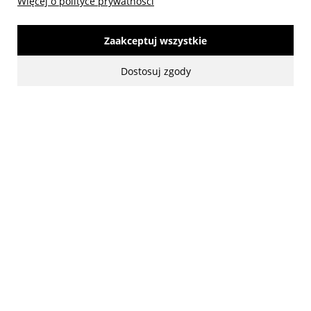
Więcej o polityce prywatności
Zaakceptuj wszystkie
made with:
by
www.mamezi.pl
Dostosuj zgody
Pokaż pełną wersję strony