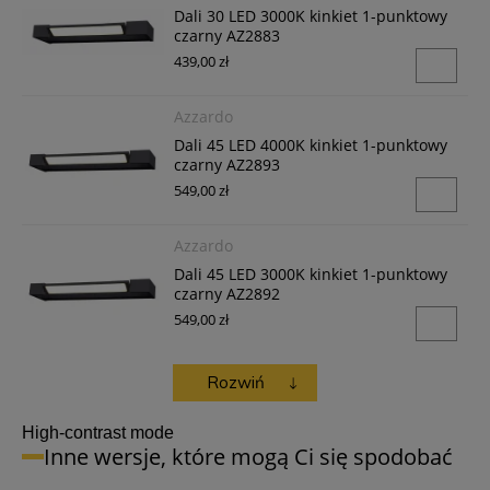
Dali 30 LED 3000K kinkiet 1-punktowy
czarny AZ2883
439,00 zł
Azzardo
Dali 45 LED 4000K kinkiet 1-punktowy
czarny AZ2893
549,00 zł
Azzardo
Dali 45 LED 3000K kinkiet 1-punktowy
czarny AZ2892
549,00 zł
Azzardo
Azzardo
Azzardo
Azzardo
Rozwiń
Dali 60 LED 4000K kinkiet 1-punktowy
Dali 90 LED 3000K kinkiet 1-punktowy
Dali 120 LED 4000K kinkiet 1-punktowy
Dali 120 LED 3000K kinkiet 1-punktowy
czarny AZ2895
czarny AZ2896
czarny AZ2899
czarny AZ2898
High-contrast mode
715,00 zł
879,00 zł
1 099,00 zł
1 099,00 zł
Inne wersje, które mogą Ci się spodobać