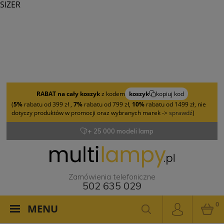
SIZER
RABAT na cały koszyk
z kodem
koszyk
kopiuj kod
(
5%
rabatu od 399 zł ,
7%
rabatu od 799 zł,
10%
rabatu od 1499 zł, nie
dotyczy produktów w promocji oraz wybranych marek ->
sprawdź
)
+ 25 000 modeli lamp
Zamówienia telefoniczne
502 635 029
0
MENU