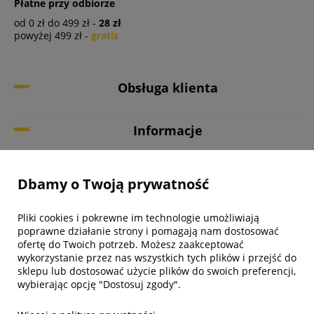
Płatne przy odbiorze
od 0 zł do 499 zł -
28 zł
powyżej 499 zł -
gratis
Obsługa klienta
Informacje
Twoje konto
Dbamy o Twoją prywatność
Biuro obsługi klienta
Pliki cookies i pokrewne im technologie umożliwiają
poprawne działanie strony i pomagają nam dostosować
ofertę do Twoich potrzeb. Możesz zaakceptować
wykorzystanie przez nas wszystkich tych plików i przejść do
sklepu lub dostosować użycie plików do swoich preferencji,
wybierając opcję "Dostosuj zgody".