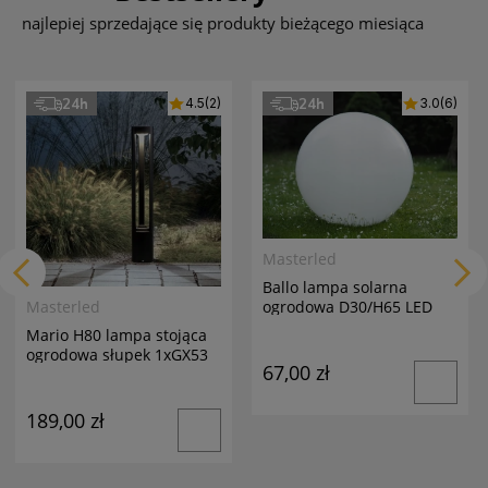
najlepiej sprzedające się produkty bieżącego miesiąca
24h
24h
4.5
(2)
3.0
(6)
Masterled
Ballo lampa solarna
ogrodowa D30/H65 LED
Masterled
biała
Mario H80 lampa stojąca
ogrodowa słupek 1xGX53
67,00 zł
antracyt
189,00 zł