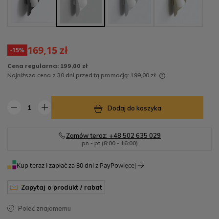
169,15 zł
-15%
Cena regularna:
199,00 zł
Najniższa cena z 30 dni przed tą promocją:
199,00 zł
Jeżeli produkt jest sprzedawany krócej niż 30 dni,
wyświetlana jest najniższa cena od momentu, kiedy
Dodaj do koszyka
produkt pojawił się w sprzedaży.
Zamów teraz: +48 502 635 029
pn - pt (8:00 - 16:00)
Kup teraz i zapłać za 30 dni z PayPo
więcej
zapytaj o produkt / rabat
poleć znajomemu