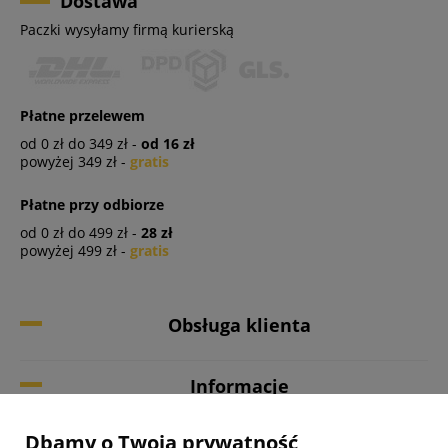
Dostawa
Paczki wysyłamy firmą kurierską
Płatne przelewem
od 0 zł do 349 zł -
od 16 zł
powyżej 349 zł -
gratis
Płatne przy odbiorze
od 0 zł do 499 zł -
28 zł
powyżej 499 zł -
gratis
Obsługa klienta
Informacje
Dbamy o Twoją prywatność
Twoje konto