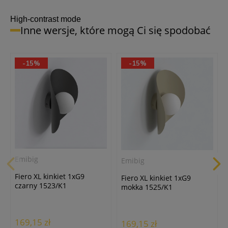
24h
High-contrast mode
Inne wersje, które mogą Ci się spodobać
-15%
-15%
Masterled
Żarówka LED G9/10W/4000K
neutralna biała
12,90 zł
Emibig
Emibig
Fiero XL kinkiet 1xG9
Fiero XL kinkiet 1xG9
czarny 1523/K1
mokka 1525/K1
169,15 zł
169,15 zł