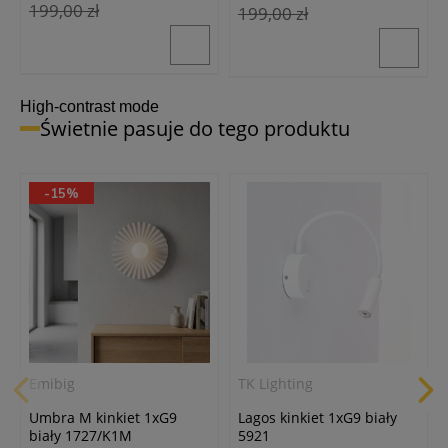
199,00 zł
199,00 zł
High-contrast mode
Świetnie pasuje do tego produktu
-15%
Emibig
TK Lighting
Umbra M kinkiet 1xG9
Lagos kinkiet 1xG9 biały
biały 1727/K1M
5921