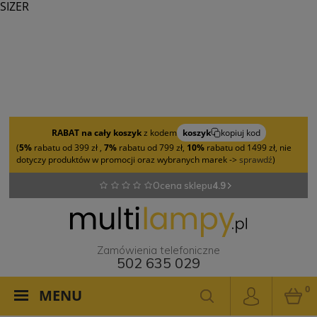
SIZER
RABAT na cały koszyk
z kodem
koszyk
kopiuj kod
(
5%
rabatu od 399 zł ,
7%
rabatu od 799 zł,
10%
rabatu od 1499 zł, nie
dotyczy produktów w promocji oraz wybranych marek ->
sprawdź
)
Ocena sklepu
4.9
Zamówienia telefoniczne
502 635 029
0
MENU