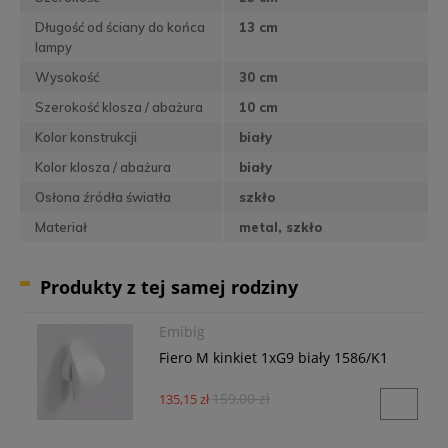
Długość od ściany do końca
13 cm
lampy
Wysokość
30 cm
Szerokość klosza / abażura
10 cm
Kolor konstrukcji
biały
Kolor klosza / abażura
biały
Osłona źródła światła
szkło
Materiał
metal, szkło
Produkty z tej samej rodziny
Emibig
Fiero M kinkiet 1xG9 biały 1586/K1
159,00 zł
135,15 zł